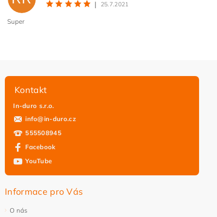
|
25.7.2021
Super
Kontakt
In-duro s.r.o.
info
@
in-duro.cz
555508945
Facebook
YouTube
Informace pro Vás
O nás