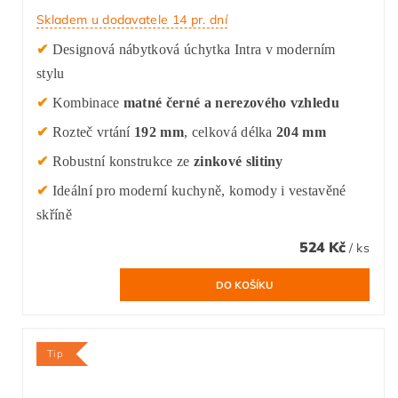
Skladem u dodavatele 14 pr. dní
✔
Designová nábytková úchytka Intra v moderním
stylu
✔
Kombinace
matné černé a nerezového vzhledu
✔
Rozteč vrtání
192 mm
, celková délka
204 mm
✔
Robustní konstrukce ze
zinkové slitiny
✔
Ideální pro moderní kuchyně, komody i vestavěné
skříně
524 Kč
/ ks
Tip