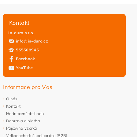
Kontakt
In-duro s.r.o.
info
@
in-duro.cz
555508945
Facebook
YouTube
Informace pro Vás
O nás
Kontakt
Hodnocení obchodu
Doprava a platba
Půjčovna vzorků
Velkoobchodní spolupráce (B2B)