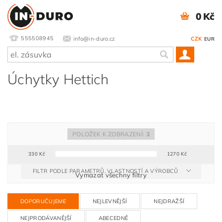
0 Kč
555508945
info@in-duro.cz
CZK
EUR
Úchytky Hettich
POLOŽEK K ZOBRAZENÍ:
3
330
Kč
1270
Kč
FILTR PODLE PARAMETRŮ, VLASTNOSTÍ A VÝROBCŮ
Vymazat všechny filtry
DOPORUČUJEME
NEJLEVNĚJŠÍ
NEJDRAŽŠÍ
NEJPRODÁVANĚJŠÍ
ABECEDNĚ