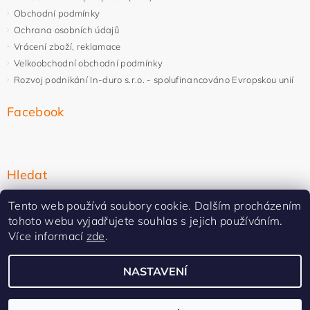
Obchodní podmínky
Ochrana osobních údajů
Vrácení zboží, reklamace
Velkoobchodní obchodní podmínky
Rozvoj podnikání In-duro s.r.o. - spolufinancováno Evropskou unií
Facebook
Hledat
Tento web používá soubory cookie. Dalším procházením
tohoto webu vyjadřujete souhlas s jejich používáním.
Více informací
zde
.
NASTAVENÍ
Upravit nastavení cookies
2026 ©
In-duro
, všechna práva vyhrazena