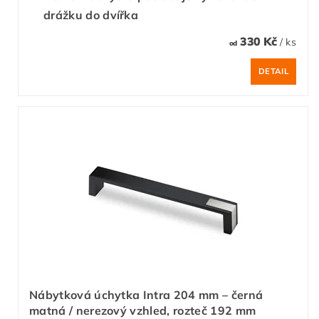
drážku do dvířka
330 Kč
/ ks
od
DETAIL
Nábytková úchytka Intra 204 mm – černá
matná / nerezový vzhled, rozteč 192 mm