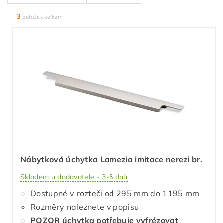
3
položek celkem
Nábytková úchytka Lamezia imitace nerezi br.
Skladem u dodavatele - 3-5 dnů
Dostupné v rozteči od 295 mm do 1195 mm
Rozměry naleznete v popisu
POZOR úchytka potřebuje vyfrézovat