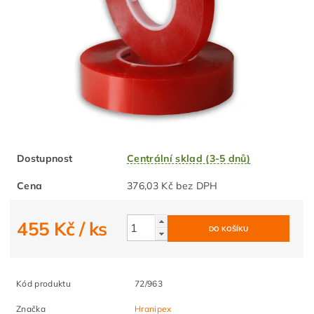
Dostupnost
Centrální sklad (3-5 dnů)
Cena
376,03 Kč bez DPH
455 Kč
/ ks
Kód produktu
72/963
Značka
Hranipex