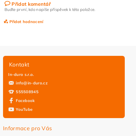
Přidat komentář
Buďte první, kdo napíše příspěvek k této položce.
Přidat hodnocení
Kontakt
In-duro s.r.o.
info
@
in-duro.cz
555508945
Facebook
YouTube
Vložením hodnocení souhlasíte s
podmínkami ochrany
osobních údajů
Informace pro Vás