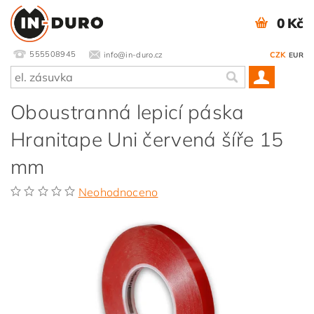
0 Kč
555508945
info@in-duro.cz
CZK
EUR
Oboustranná lepicí páska
Hranitape Uni červená šíře 15
mm
Neohodnoceno