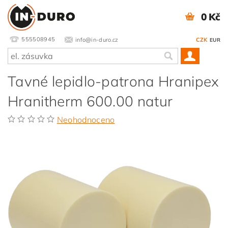
0 Kč
555508945
info@in-duro.cz
CZK
EUR
Tavné lepidlo-patrona Hranipex
Hranitherm 600.00 natur
Neohodnoceno