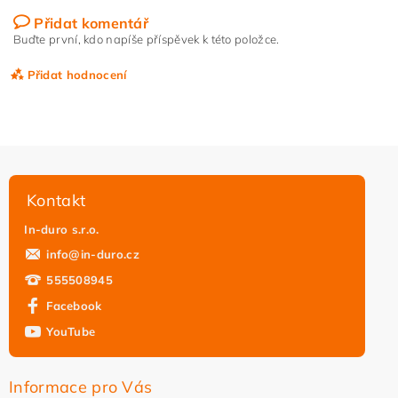
Přidat komentář
Buďte první, kdo napíše příspěvek k této položce.
Přidat hodnocení
Kontakt
In-duro s.r.o.
info
@
in-duro.cz
555508945
Facebook
YouTube
Vložením hodnocení souhlasíte s
podmínkami ochrany
osobních údajů
Informace pro Vás