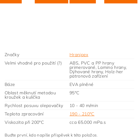
Značky
Hranipex
Velmi vhodné pro použití (?)
ABS, PVC a PP hrany
primerované, Lamino hrany,
Dýhované hrany, Holz-her
patronová zařízení
Báze
EVA plněné
Oblast měknutí metodou
95°C
kroužek a kulička
Rychlost posuvu olepovačky
10 - 40 m/min
Teplota zpracování
190 - 210°C
Viskozita při 200°C
cca 65.000 mPa.s
Buďte první, kdo napíše příspěvek k této položce.