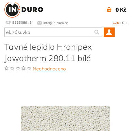
0 Kč
555508945
info@in-duro.cz
CZK
EUR
Tavné lepidlo Hranipex
Jowatherm 280.11 bílé
Neohodnoceno