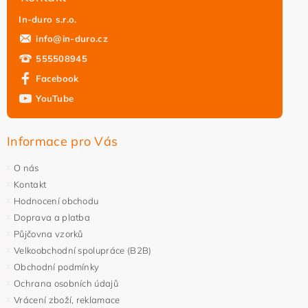
In-duro s.r.o.
info
@
in-duro.cz
555508945
Facebook
YouTube
Vložením hodnocení souhlasíte s
podmínkami ochrany
osobních údajů
Informace pro Vás
O nás
Kontakt
Hodnocení obchodu
Doprava a platba
Půjčovna vzorků
Velkoobchodní spolupráce (B2B)
Obchodní podmínky
Ochrana osobních údajů
Vrácení zboží, reklamace