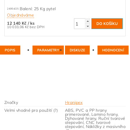
Balení: 25 Kg pytel
24954/25
Objednáváme
12 140 Kč
/ ks
10 033,06 Kč bez DPH
POPIS
PARAMETRY
DISKUZE
HODNOCENÍ
Značky
Hranipex
Velmi vhodné pro použití (?)
ABS, PVC a PP hrany
primerované, Lamino hrany,
Dýhované hrany, Ruční tvarové
olepování, CNC tvarové
olepování, Nákližky z masivního