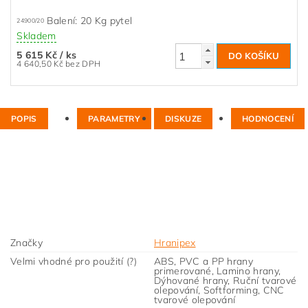
Balení: 20 Kg pytel
24900/20
Skladem
5 615 Kč
/ ks
4 640,50 Kč bez DPH
POPIS
PARAMETRY
DISKUZE
HODNOCENÍ
Značky
Hranipex
Velmi vhodné pro použití (?)
ABS, PVC a PP hrany
primerované, Lamino hrany,
Dýhované hrany, Ruční tvarové
olepování, Softforming, CNC
tvarové olepování