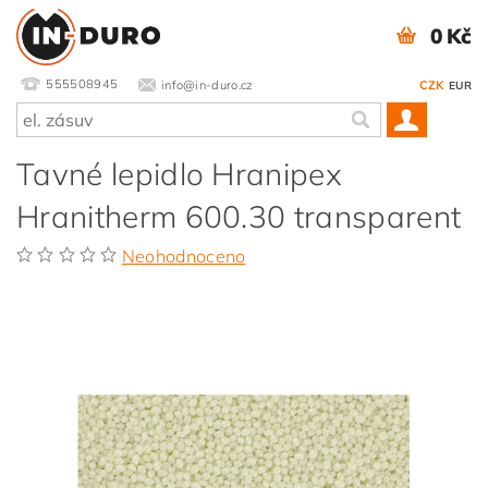
0 Kč
555508945
info@in-duro.cz
CZK
EUR
Tavné lepidlo Hranipex
Hranitherm 600.30 transparent
Neohodnoceno