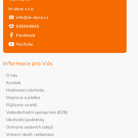
In-duro s.r.o.
info
@
in-duro.cz
555508945
Facebook
YouTube
Vložením hodnocení souhlasíte s
podmínkami ochrany
osobních údajů
Informace pro Vás
O nás
Kontakt
Hodnocení obchodu
Doprava a platba
Půjčovna vzorků
Velkoobchodní spolupráce (B2B)
Obchodní podmínky
Ochrana osobních údajů
Vrácení zboží, reklamace