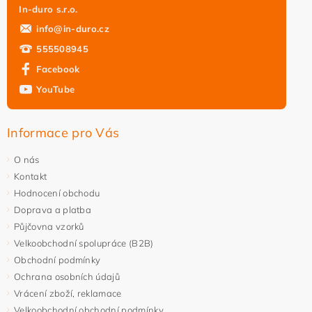
In-duro s.r.o.
info
@
in-duro.cz
555508945
Facebook
YouTube
Vložením hodnocení souhlasíte s
podmínkami ochrany
osobních údajů
Informace pro Vás
O nás
Kontakt
Hodnocení obchodu
Doprava a platba
Půjčovna vzorků
Velkoobchodní spolupráce (B2B)
Obchodní podmínky
Ochrana osobních údajů
Vrácení zboží, reklamace
Velkoobchodní obchodní podmínky