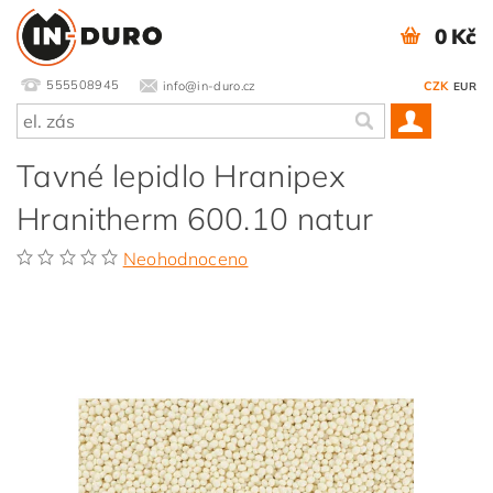
0 Kč
555508945
info@in-duro.cz
CZK
EUR
Tavné lepidlo Hranipex
Hranitherm 600.10 natur
Neohodnoceno