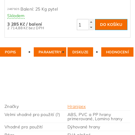
Balení: 25 Kg pytel
24879/25
Skladem
3 285 Kč
/ balení
2 714,88 Kč bez DPH
POPIS
PARAMETRY
DISKUZE
HODNOCENÍ
Značky
Hranipex
Velmi vhodné pro použití (?)
ABS, PVC a PP hrany
primerované, Lamino hrany
Vhodné pro použití
Dýhované hrany