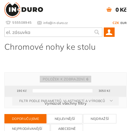
0 Kč
555508945
info@in-duro.cz
CZK
EUR
Chromové nohy ke stolu
POLOŽEK K ZOBRAZENÍ:
6
190
Kč
3050
Kč
FILTR PODLE PARAMETRŮ, VLASTNOSTÍ A VÝROBCŮ
Vymazat všechny filtry
DOPORUČUJEME
NEJLEVNĚJŠÍ
NEJDRAŽŠÍ
NEJPRODÁVANĚJŠÍ
ABECEDNĚ