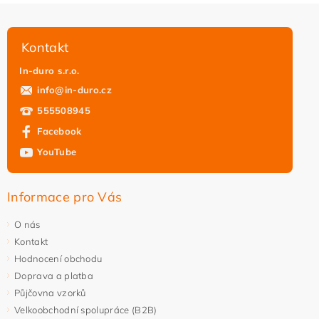
Kontakt
In-duro s.r.o.
info
@
in-duro.cz
555508945
Facebook
YouTube
Informace pro Vás
O nás
Kontakt
Hodnocení obchodu
Doprava a platba
Půjčovna vzorků
Velkoobchodní spolupráce (B2B)