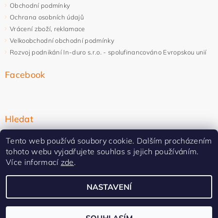
Obchodní podmínky
Ochrana osobních údajů
Vrácení zboží, reklamace
Velkoobchodní obchodní podmínky
Rozvoj podnikání In-duro s.r.o. - spolufinancováno Evropskou unií
Facebook
Hledat
Tento web používá soubory cookie. Dalším procházením
tohoto webu vyjadřujete souhlas s jejich používáním.
Více informací
zde
.
NASTAVENÍ
Upravit nastavení cookies
2026 ©
In-duro
, všechna práva vyhrazena
Vytvořil Shoptet Premium