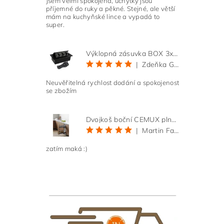
Jsem velmi spokojená, úchytky jsou
příjemné do ruky a pěkné. Stejné, ale větší
mám na kuchyňské lince a vypadá to
super.
Vlože
Výklopná zásuvka BOX 3x 230V s 3m kabelem - černá
|
Zdeňka Gold
Neuvěřitelná rychlost dodání a spokojenost
se zbožím
Dvojkoš boční CEMUX plné dno 3D, s tlumením antracit 200 mm
|
Martin Faltus
zatím maká :)