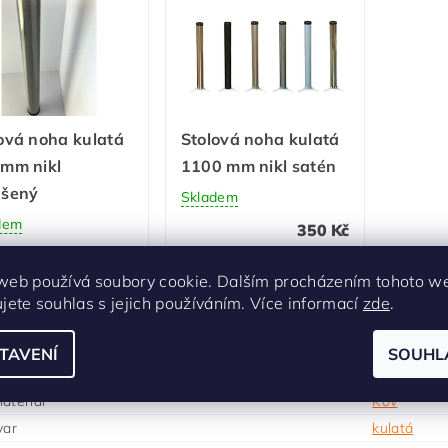
ová noha kulatá
Stolová noha kulatá
 mm nikl
1100 mm nikl satén
ušený
Skladem
dem
350 Kč
250 Kč
web používá soubory cookie. Dalším procházením tohoto w
ujete souhlas s jejich používáním. Více informací
zde
.
In-Design
TAVENÍ
SOUHL
arva
Nikl satén
ateriál
Kov
var
kulatá