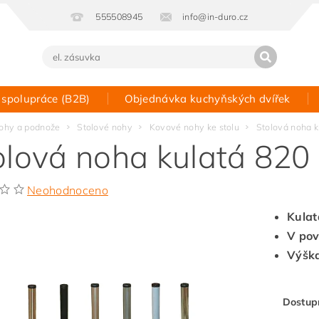
555508945
info@in-duro.cz
 spolupráce (B2B)
Objednávka kuchyňských dvířek
Kontakt
ohy a podnože
Stolové nohy
Kovové nohy ke stolu
Stolová noha k
olová noha kulatá 820
Neohodnoceno
Kulat
V pov
Výšk
Dostup