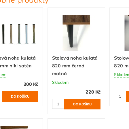
ová noha kulatá
Stolová noha kulatá
Stolov
mm nikl satén
820 mm černá
820 m
matná
dem
Sklade
Skladem
200 Kč
220 Kč