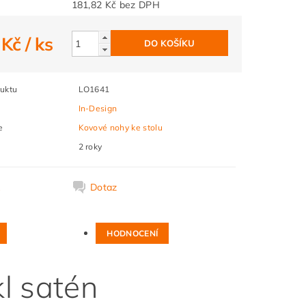
181,82 Kč bez DPH
 Kč
/ ks
uktu
LO1641
In-Design
e
Kovové nohy ke stolu
2 roky
k
Dotaz
HODNOCENÍ
l satén