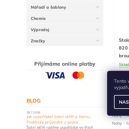
Nářadí a šablony
Chemie
Výprodej
Stol
Značky
820
bro
Přijímáme online platby
Skla
Tento 
vyjadř
BLOG
Značky
NAS
Nohy - b
28.7.2026
Nohy - m
Jak uspořádat šatní skříň a šatnu:
Praktický průvodce z praxe
Nohy - t
Šatní skříň radíme uspořádat ve třech