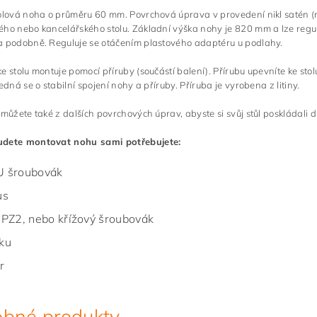
olová noha o průměru 60 mm. Povrchová úprava v provedení nikl satén (m
ho nebo kancelářského stolu. Základní výška nohy je 820 mm a lze regul
a podobně. Reguluje se otáčením plastového adaptéru u podlahy.
e stolu montuje pomocí příruby (součástí balení). Přírubu upevníte ke stol
Jedná se o stabilní spojení nohy a příruby. Příruba je vyrobena z litiny.
 můžete také z dalších povrchových úprav, abyste si svůj stůl poskládali d
dete montovat nohu sami potřebujete:
 šroubovák
us
 PZ2, nebo křížový šroubovák
ku
r
bné produkty