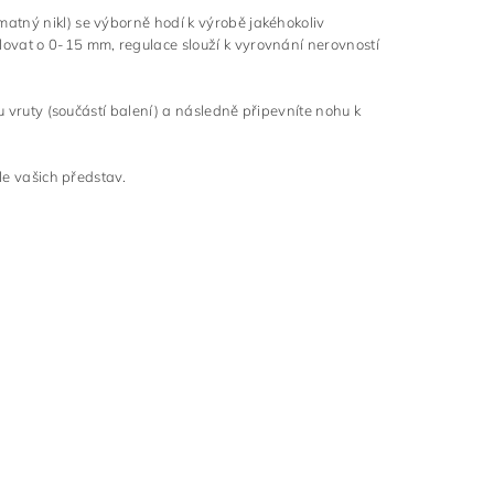
atný nikl) se výborně hodí k výrobě jakéhokoliv
ovat o 0-15 mm, regulace slouží k vyrovnání nerovností
u vruty (součástí balení) a následně připevníte nohu k
le vašich představ.