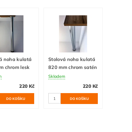
á noha kulatá
Stolová noha kulatá
m chrom lesk
820 mm chrom satén
m
Skladem
220 Kč
220 Kč