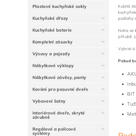
Plastové kuchyňské sokly
Kulatá st
kuchyňské
Kuchyňské dřezy
podlahy 
Kuchyňské baterie
Noha se k
přírubě. 
Kompletní zásuvky
Vybrat si
Výsuvy a pojezdy
Pokud bu
Nábytkové výklopy
AKU
Nábytkové závěsy, panty
Inb
Kování pro posuvné dveře
BIT
Vybavení šatny
Tuž
Interiérové dveře, skryté
Met
zárubně
Regálové a policové
systémy
Podo