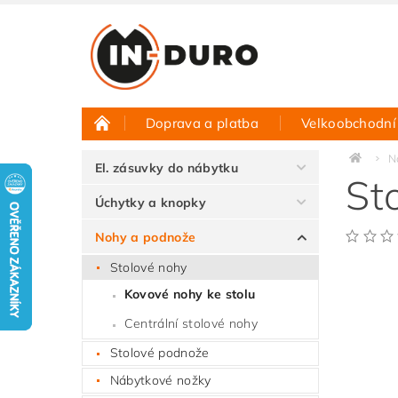
Doprava a platba
Velkoobchodní
Půjčovna vzorků
Hodnocení obchodu
N
El. zásuvky do nábytku
St
Úchytky a knopky
Nohy a podnože
Stolové nohy
Kovové nohy ke stolu
Centrální stolové nohy
Stolové podnože
Nábytkové nožky