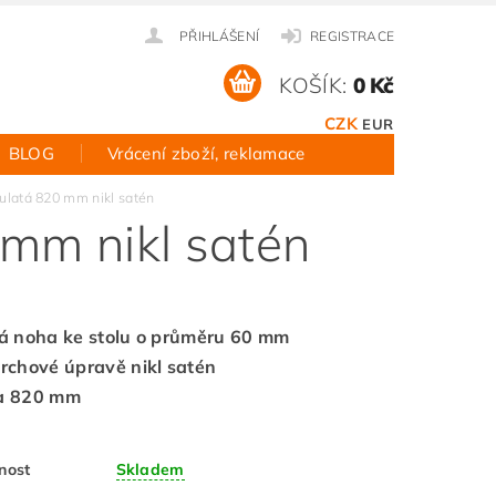
PŘIHLÁŠENÍ
REGISTRACE
KOŠÍK:
0 Kč
CZK
EUR
BLOG
Vrácení zboží, reklamace
ulatá 820 mm nikl satén
 mm nikl satén
á noha ke stolu o průměru 60 mm
rchové úpravě nikl satén
a 820 mm
nost
Skladem