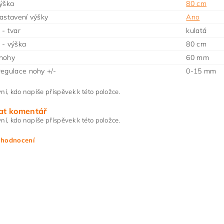
ýška
80 cm
astavení výšky
Ano
- tvar
kulatá
 - výška
80 cm
nohy
60 mm
egulace nohy +/-
0-15 mm
ní, kdo napíše příspěvek k této položce.
at komentář
ní, kdo napíše příspěvek k této položce.
 hodnocení