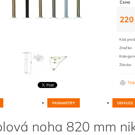
Cena
220
Kód prod
Značka
Kategori
Záruka
Tis
PARAMETRY
DISKUZE
olová noha 820 mm nik