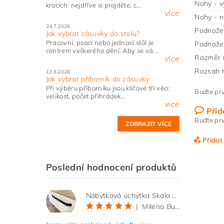
Nohy - v
krocích: nejdříve si projděte, c...
více
Nohy - n
24.7.2026
Podnože 
Jak vybrat zásuvky do stolu?
Pracovní, psací nebo jednací stůl je
Podnože
centrem veškerého dění. Aby se vá...
Rozměr 
více
Rozsah r
12.6.2026
Jak vybrat příborník do zásuvky
Při výběru příborníku jsou klíčové tři věci:
Buďte prv
velikost, počet přihrádek...
více
Přid
Buďte prv
ZOBRAZIT VÍCE
Přidat
Poslední hodnocení produktů
Nábytková úchytka Skala černá matná
|
Milena Bučková