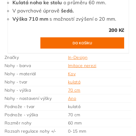
Kulatá noha ke stolu
o průměru 60 mm.
V povrchové úpravě
šedá.
Výška 710 mm
s možností zvýšení o 20 mm.
200 Kč
Značky
In-Design
Nohy - barva
Imitace nerezi
Nohy - materiál
Kov
Nohy - tvar
kulatá
Nohy - výška
70 cm
Nohy - nastavení výšky
Ano
Podnože - tvar
kulatá
Podnože - výška
70 cm
Rozměr nohy
60 mm
Rozsah regulace nohy +/-
0-15 mm