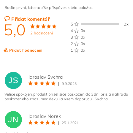
Buďte první, kdo napíše příspěvek k této položce.
Přidat komentář
5,0
5
2x
4
0x
2 hodnocení
3
0x
2
0x
Přidat hodnocení
1
0x
Jaroslav Sychra
JS
|
9.9.2025
Velice spokojen,produkt prisel sice poskozen,do 3dni prisla nahrada
poskozeneho zbozi,moc dekuji a vsem doporucuji Sychra
Jaroslav Norek
JN
|
25.1.2021