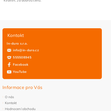
Kvalitní, za dobrou cenu.
Vložením hodnocení souhlasíte s
podmínkami ochrany
osobních údajů
Kontakt
In-duro s.r.o.
info
@
in-duro.cz
555508945
Facebook
YouTube
Informace pro Vás
O nás
Kontakt
Hodnocení obchodu