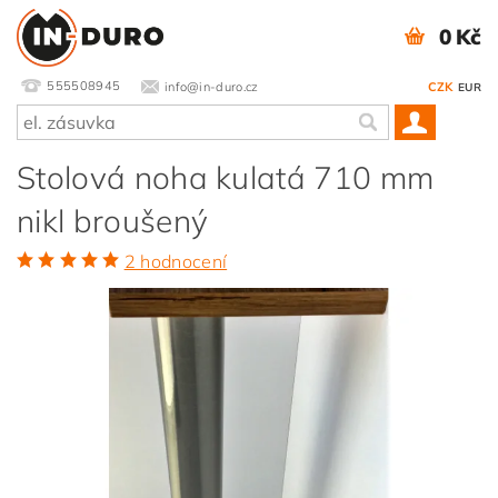
0 Kč
555508945
info@in-duro.cz
CZK
EUR
Stolová noha kulatá 710 mm
nikl broušený
2 hodnocení