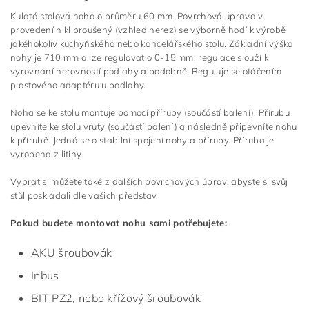
Kulatá stolová noha o průměru 60 mm. Povrchová úprava v
provedení nikl broušený (vzhled nerez) se výborně hodí k výrobě
jakéhokoliv kuchyňského nebo kancelářského stolu. Základní výška
nohy je 710 mm a lze regulovat o 0-15 mm, regulace slouží k
vyrovnání nerovností podlahy a podobně. Reguluje se otáčením
plastového adaptéru u podlahy.
Noha se ke stolu montuje pomocí příruby (součástí balení). Přírubu
upevníte ke stolu vruty (součástí balení) a následně připevníte nohu
k přírubě. Jedná se o stabilní spojení nohy a příruby. Příruba je
vyrobena z litiny.
Vybrat si můžete také z dalších povrchových úprav, abyste si svůj
stůl poskládali dle vašich představ.
Pokud budete montovat nohu sami potřebujete:
AKU šroubovák
Inbus
BIT PZ2, nebo křížový šroubovák