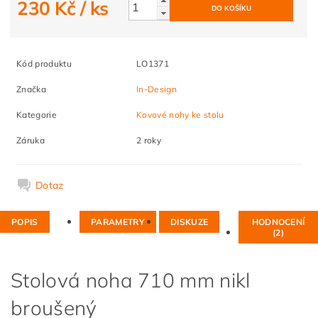
230 Kč
/ ks
Kód produktu
LO1371
Značka
In-Design
Kategorie
Kovové nohy ke stolu
Záruka
2 roky
Dotaz
POPIS
PARAMETRY
DISKUZE
HODNOCENÍ
(2)
Stolová noha 710 mm nikl
broušený