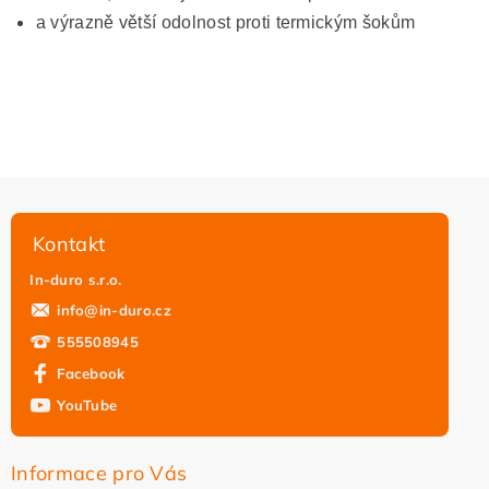
a výrazně větší odolnost proti termickým šokům
Kontakt
In-duro s.r.o.
info
@
in-duro.cz
555508945
Facebook
YouTube
Informace pro Vás