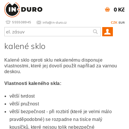
0 Kč
555508945
info@in-duro.cz
CZK
EUR
kalené sklo
Kalené sklo oproti sklu nekalenému disponuje
vlastnostmi, které jej dovolí použít napřílad za varnou
deskou.
Vlastnosti kaleného skla:
větší tvrdost
větší pružnost
větší bezpečnost - při rozbití (které je velmi málo
pravděpodobné) se rozpadne na tisíce malý
kousíčků, které nejsou tolik nebezpečné