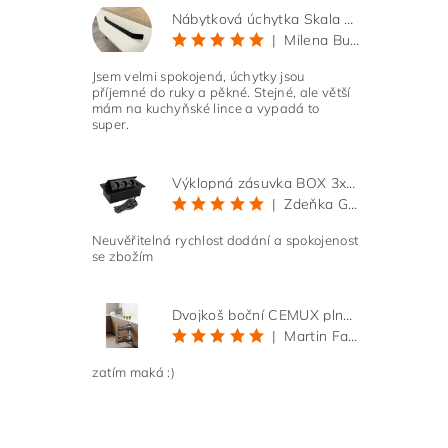
Nábytková úchytka Skala černá matná
|
Milena Bučková
Jsem velmi spokojená, úchytky jsou
příjemné do ruky a pěkné. Stejné, ale větší
mám na kuchyňské lince a vypadá to
super.
Výklopná zásuvka BOX 3x 230V s 3m kabelem - černá
|
Zdeňka Gold
Neuvěřitelná rychlost dodání a spokojenost
se zbožím
Dvojkoš boční CEMUX plné dno 3D, s tlumením antracit 200 mm
|
Martin Faltus
zatím maká :)