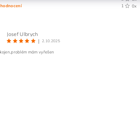
 hodnocení
1
0x
Josef Ulbrych
|
2.10.2025
okojen,problém mám vyřešen
ním hodnocení souhlasíte s
podmínkami ochrany osobních údajů