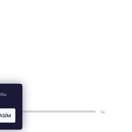
ebu
1x
ASÍM