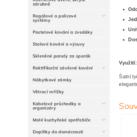
zárubně
Odo
Regálové a policové
Jed
systémy
Uni
Postelové kování a zvedáky
Dos
Stolové kování a výsuvy
Skleněné panely za sporák
Využití:
Rektifikační závěsné kování
Šatní t
Nábytkové zámky
elegant
Větrací mřížky
Souv
Kabelové průchodky a
organizéry
Malé kuchyňské spotřebiče
Doplňky do domácnosti