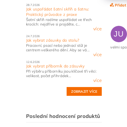
Přidat
28.7.2026
Jak uspořádat šatní skříň a šatnu:
Praktický průvodce z praxe
Šatní skříň radíme uspořádat ve třech
krocích: nejdříve si projděte, c...
více
JU
24.7.2026
Jak vybrat zásuvky do stolu?
Pracovní, psací nebo jednací stůl je
velmi sp
centrem veškerého dění. Aby se vá...
více
12.6.2026
Jak vybrat příborník do zásuvky
Při výběru příborníku jsou klíčové tři věci:
velikost, počet přihrádek...
Vlože
více
ZOBRAZIT VÍCE
Poslední hodnocení produktů