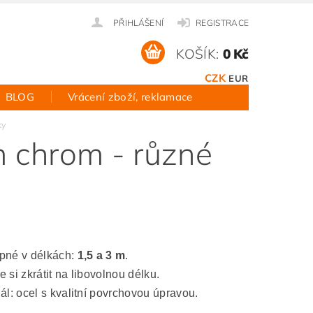
PŘIHLÁŠENÍ
REGISTRACE
KOŠÍK:
0 Kč
CZK
EUR
BLOG
Vrácení zboží, reklamace
ky
m chrom - různé
pné v délkách:
1,5 a 3 m
.
 si zkrátit na libovolnou délku.
ál: ocel s kvalitní povrchovou úpravou.