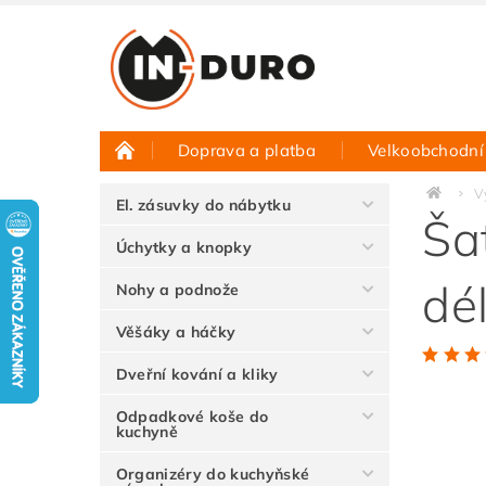
Doprava a platba
Velkoobchodní
Půjčovna vzorků
Hodnocení obchodu
V
El. zásuvky do nábytku
Ša
Úchytky a knopky
dé
Nohy a podnože
Věšáky a háčky
Dveřní kování a kliky
Odpadkové koše do
kuchyně
Organizéry do kuchyňské