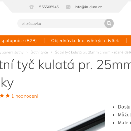
555508945
info@in-duro.cz
 spolupráce (B2B)
Objednávka kuchyňských dvířek
Kontakt
ybavení šatny
Šatní tyče
Šatní tyč kulatá pr. 25mm chrom - různé dél
tní tyč kulatá pr. 25m
lky
1 hodnocení
Dostu
Můžete
Materi