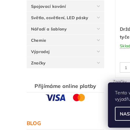
Spojovací kování
Světla, osvětlení, LED pásky
Držá
Nářadí a šablony
tyče
Chemie
Skla
Výprodej
Značky
Značky
Přijímáme online platby
Tento 
Buďte prv
vyjadř
Přid
5,
NAS
BLOG