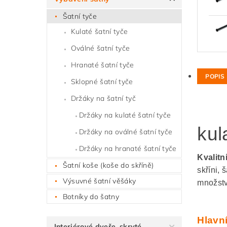
Šatní tyče
Kulaté šatní tyče
Oválné šatní tyče
Hranaté šatní tyče
POPIS
Sklopné šatní tyče
Držáky na šatní tyč
Držáky na kulaté šatní tyče
kul
Držáky na oválné šatní tyče
Držáky na hranaté šatní tyče
Kvalitn
Šatní koše (koše do skříně)
skříni, 
Výsuvné šatní věšáky
množstv
Botníky do šatny
Hlavní
Interiérové dveře, skryté