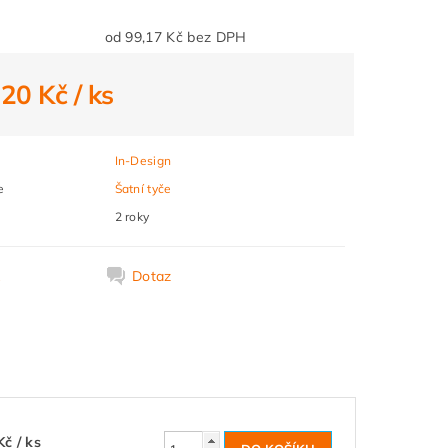
od 99,17 Kč bez DPH
120 Kč
/ ks
In-Design
e
Šatní tyče
2 roky
k
Dotaz
Kč
/ ks