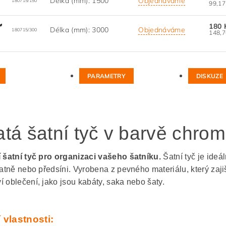
Délka (mm): 1500
Objednáváme
180715/150
180 
Délka (mm): 3000
Objednáváme
180715/300
PARAMETRY
DISKUZE
atá šatní tyč v barvě chrom
í šatní tyč pro organizaci vašeho šatníku.
Šatní tyč je ide
šatně nebo předsíni. Vyrobena z pevného materiálu, který zajiš
í oblečení, jako jsou kabáty, saka nebo šaty.
 vlastnosti: