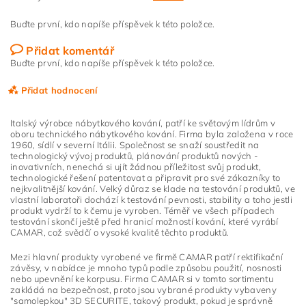
Buďte první, kdo napíše příspěvek k této položce.
Přidat komentář
Buďte první, kdo napíše příspěvek k této položce.
Přidat hodnocení
Italský výrobce nábytkového kování, patří ke světovým lídrům v
oboru technického nábytkového kování. Firma byla založena v roce
1960, sídlí v severní Itálii. Společnost se snaží soustředit na
technologický vývoj produktů, plánování produktů nových -
inovativních, nenechá si ujít žádnou příležitost svůj produkt,
technologické řešení patentovat a připravit pro své zákazníky to
nejkvalitnější kování. Velký důraz se klade na testování produktů, ve
vlastní laboratoři dochází k testování pevnosti, stability a toho jestli
produkt vydrží to k čemu je vyroben. Téměř ve všech případech
testování skončí ještě před hranicí možností kování, které vyrábí
CAMAR, což svědčí o vysoké kvalitě těchto produktů.
Mezi hlavní produkty vyrobené ve firmě CAMAR patří rektifikační
závěsy, v nabídce je mnoho typů podle způsobu použití, nosnosti
nebo upevnění ke korpusu. Firma CAMAR si v tomto sortimentu
zakládá na bezpečnost, proto jsou vybrané produkty vybaveny
"samolepkou" 3D SECURITE, takový produkt, pokud je správně
Vložením hodnocení souhlasíte s
podmínkami ochrany