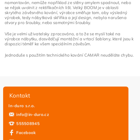
osobních údajů
namontován, nemůže například ze stěny omylem spadnout, nebo
se nějak uvolnit z rektifikačních lišt. Velký BOOM je v oblasti
skrytého závěsného kování, výrobce směřuje tam, aby výsledný
výrobek, tedy nábytková skříňka a její design, nebyla narušena
otvory pro šroubky, nebo samotnými šroubky.
Vše je velmi uživatelsky zpracováno, a to že se myslí také na
výrobce nábytku, dosvědčují montážní a vrtací šablony, které jsou k
dispozici téměř ke všem speciálním závěsům.
Jednoduše s použitím technického kování CAMAR neuděláte chybu.
Kontakt
In-duro s.r.o.
info
@
in-duro.cz
555508945
Facebook