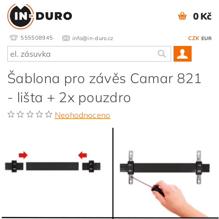
0 Kč
555508945
info@in-duro.cz
CZK
EUR
Šablona pro závěs Camar 821
- lišta + 2x pouzdro
Neohodnoceno