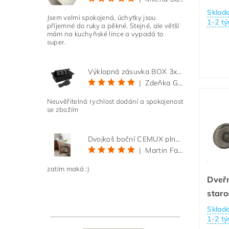
Sklad
Jsem velmi spokojená, úchytky jsou
1-2 tý
příjemné do ruky a pěkné. Stejné, ale větší
mám na kuchyňské lince a vypadá to
super.
Výklopná zásuvka BOX 3x 230V s 3m kabelem - černá
|
Zdeňka Gold
Neuvěřitelná rychlost dodání a spokojenost
se zbožím
Dvojkoš boční CEMUX plné dno 3D, s tlumením antracit 200 mm
|
Martin Faltus
zatím maká :)
Dveřn
staro
Sklad
1-2 tý