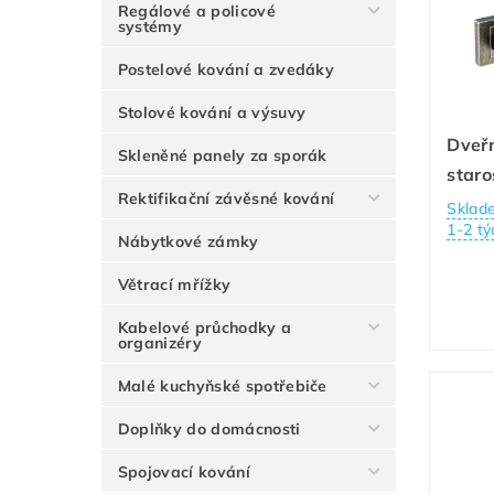
Regálové a policové
systémy
Postelové kování a zvedáky
Stolové kování a výsuvy
Dveřn
Skleněné panely za sporák
staro
Rektifikační závěsné kování
Sklad
1-2 tý
Nábytkové zámky
Větrací mřížky
Kabelové průchodky a
organizéry
Malé kuchyňské spotřebiče
Doplňky do domácnosti
Spojovací kování