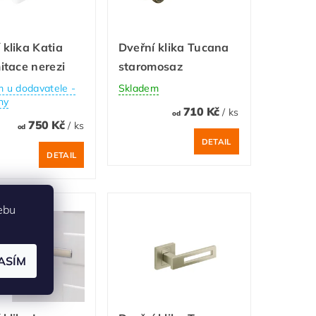
 klika Katia
Dveřní klika Tucana
mitace nerezi
staromosaz
 u dodavatele -
Skladem
ny
710 Kč
/ ks
od
750 Kč
/ ks
od
DETAIL
DETAIL
ebu
ASÍM