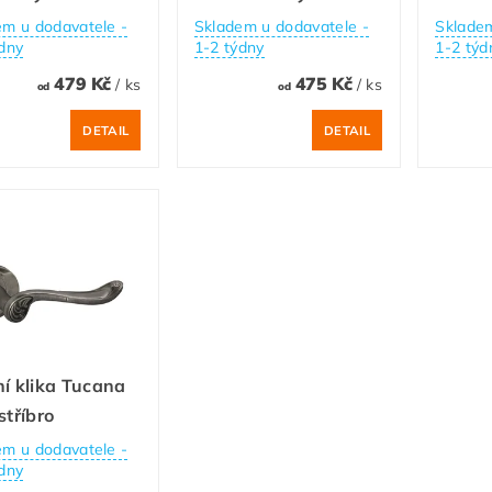
em u dodavatele -
Skladem u dodavatele -
Skladem
dny
1-2 týdny
1-2 týd
479 Kč
475 Kč
/ ks
/ ks
od
od
DETAIL
DETAIL
í klika Tucana
stříbro
em u dodavatele -
dny