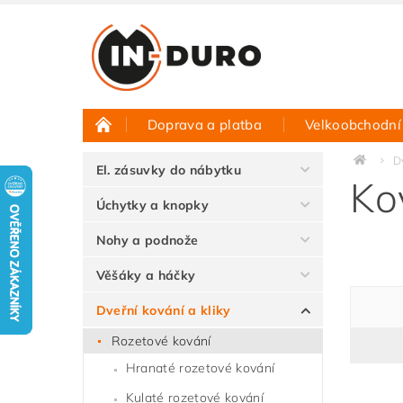
Doprava a platba
Velkoobchodní
Půjčovna vzorků
Hodnocení obchodu
D
El. zásuvky do nábytku
Ko
Úchytky a knopky
Nohy a podnože
Věšáky a háčky
Dveřní kování a kliky
Rozetové kování
Hranaté rozetové kování
Kulaté rozetové kování