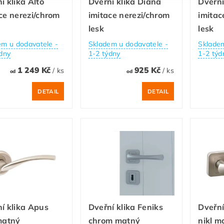
í klika Alto
Dveřní klika Diana
Dveřní
ce nerezi/chrom
imitace nerezi/chrom
imitac
lesk
lesk
em u dodavatele -
Skladem u dodavatele -
Skladem
dny
1-2 týdny
1-2 týd
1 249 Kč
925 Kč
/ ks
/ ks
od
od
DETAIL
DETAIL
í klika Apus
Dveřní klika Feniks
Dveřní
matný
chrom matný
nikl m