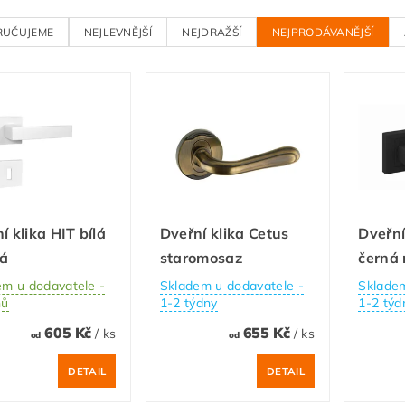
RUČUJEME
NEJLEVNĚJŠÍ
NEJDRAŽŠÍ
NEJPRODÁVANĚJŠÍ
í klika HIT bílá
Dveřní klika Cetus
Dveřní
á
staromosaz
černá
em u dodavatele -
Skladem u dodavatele -
Skladem
nů
1-2 týdny
1-2 týd
605 Kč
655 Kč
/ ks
/ ks
od
od
DETAIL
DETAIL