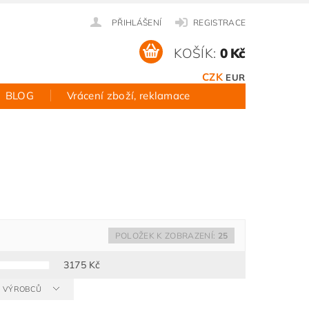
PŘIHLÁŠENÍ
REGISTRACE
KOŠÍK:
0 Kč
CZK
EUR
BLOG
Vrácení zboží, reklamace
POLOŽEK K ZOBRAZENÍ:
25
3175
Kč
 A VÝROBCŮ