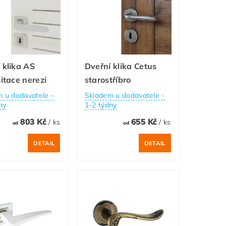
 klika AS
Dveřní klika Cetus
mitace nerezi
starostříbro
 u dodavatele -
Skladem u dodavatele -
ny
1-2 týdny
803 Kč
655 Kč
/ ks
/ ks
od
od
DETAIL
DETAIL