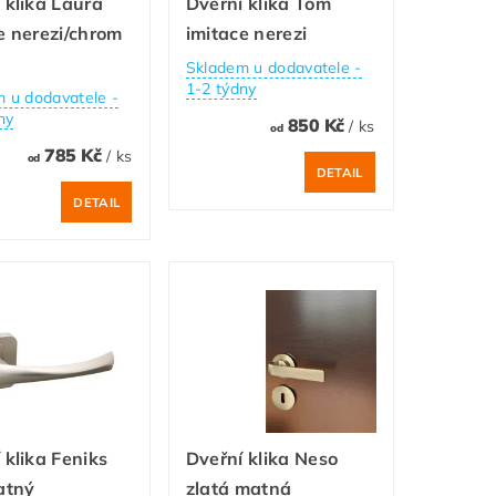
 klika Laura
Dveřní klika Tom
e nerezi/chrom
imitace nerezi
Skladem u dodavatele -
1-2 týdny
 u dodavatele -
ny
850 Kč
/ ks
od
785 Kč
/ ks
od
DETAIL
DETAIL
 klika Feniks
Dveřní klika Neso
atný
zlatá matná