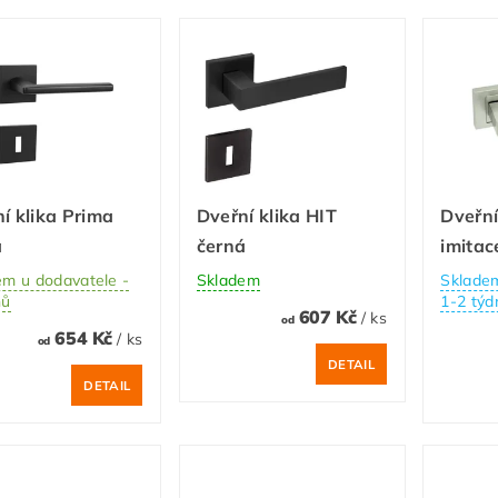
í klika Prima
Dveřní klika HIT
Dveřní
á
černá
imitac
em u dodavatele -
Skladem
Skladem
nů
1-2 týd
607 Kč
/ ks
od
654 Kč
/ ks
od
DETAIL
DETAIL