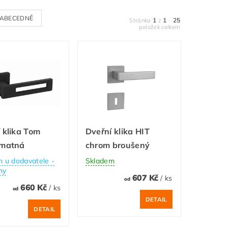
ABECEDNĚ
1
1
25
Stránka
z
-
položek celkem
 klika Tom
Dveřní klika HIT
 matná
chrom broušený
 u dodavatele -
Skladem
ny
607 Kč
/ ks
od
660 Kč
/ ks
od
DETAIL
DETAIL