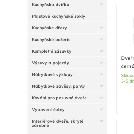
Kuchyňská dvířka
Plastové kuchyňské sokly
Kuchyňské dřezy
Kuchyňské baterie
Kompletní zásuvky
Dveřn
Výsuvy a pojezdy
čern
Nábytkové výklopy
Sklad
3-5 d
Nábytkové závěsy, panty
Kování pro posuvné dveře
Vybavení šatny
Interiérové dveře, skryté
zárubně