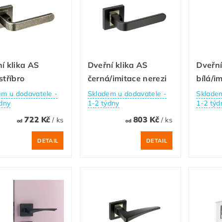
í klika AS
Dveřní klika AS
Dveřní
stříbro
černá/imitace nerezi
bílá/i
em u dodavatele -
Skladem u dodavatele -
Skladem
dny
1-2 týdny
1-2 týd
722 Kč
803 Kč
/ ks
/ ks
od
od
DETAIL
DETAIL