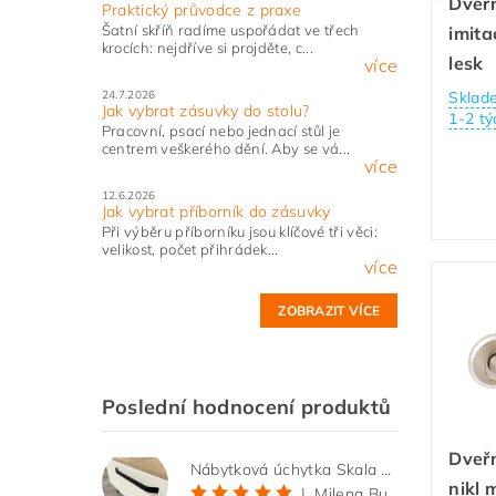
Dveřn
Praktický průvodce z praxe
Šatní skříň radíme uspořádat ve třech
imita
krocích: nejdříve si projděte, c...
lesk
více
24.7.2026
Sklad
Jak vybrat zásuvky do stolu?
1-2 tý
Pracovní, psací nebo jednací stůl je
centrem veškerého dění. Aby se vá...
více
12.6.2026
Jak vybrat příborník do zásuvky
Při výběru příborníku jsou klíčové tři věci:
velikost, počet přihrádek...
více
ZOBRAZIT VÍCE
Poslední hodnocení produktů
Dveřn
Nábytková úchytka Skala černá matná
nikl 
|
Milena Bučková