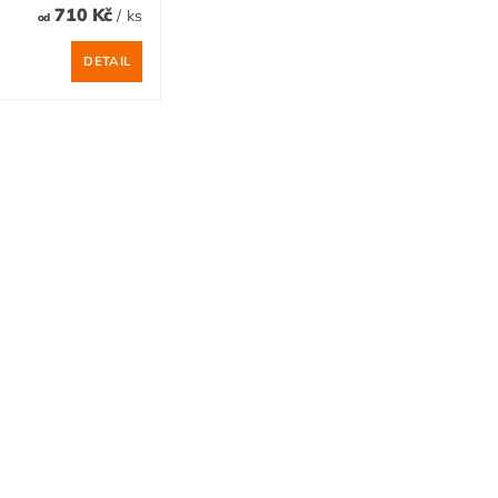
710 Kč
/ ks
od
DETAIL