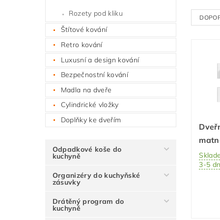
Rozety pod kliku
DOPO
Štítové kování
Retro kování
Luxusní a design kování
Bezpečnostní kování
Madla na dveře
Cylindrické vložky
Doplňky ke dveřím
Dveřn
matn
Odpadkové koše do
Sklad
kuchyně
3-5 d
Organizéry do kuchyňské
zásuvky
Drátěný program do
kuchyně