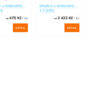
 u dodavatele -
Skladem u dodavatele -
ny
1-2 týdny
475 Kč
2 423 Kč
/ ks
/ ks
od
od
DETAIL
DETAIL