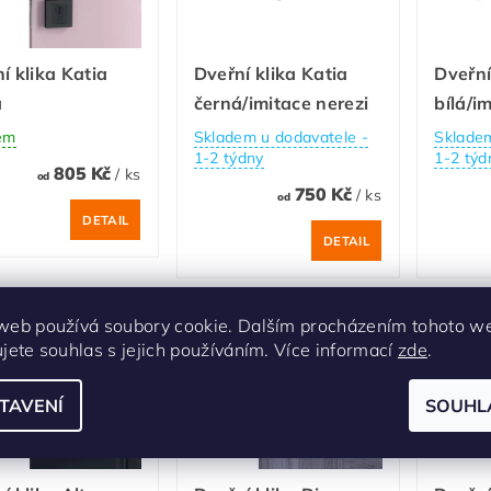
í klika Katia
Dveřní klika Katia
Dveřní
á
černá/imitace nerezi
bílá/i
em
Skladem u dodavatele -
Skladem
1-2 týdny
1-2 týd
805 Kč
/ ks
od
750 Kč
/ ks
od
DETAIL
DETAIL
web používá soubory cookie. Dalším procházením tohoto w
ujete souhlas s jejich používáním. Více informací
zde
.
TAVENÍ
SOUHL