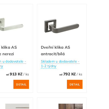
 klika AS
Dveřní klika AS
e nerezi
antracit/bílá
 u dodavatele -
Skladem u dodavatele -
ny
1-2 týdny
913 Kč
792 Kč
/ ks
/ ks
od
od
DETAIL
DETAIL