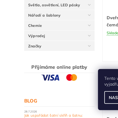
Světla, osvětlení, LED pásky
Nářadí a šablony
Dveřn
čern
Chemie
Sklad
Výprodej
Značky
Přijímáme online platby
Tento 
vyjadř
NAS
BLOG
28.7.2026
Jak uspořádat šatní skříň a šatnu: