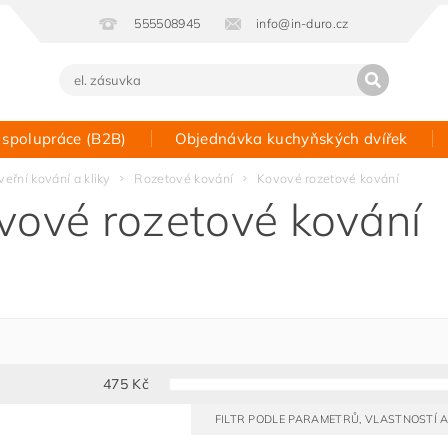
555508945
info@in-duro.cz
 spolupráce (B2B)
Objednávka kuchyňských dvířek
Kontakt
veřní kování a kliky
Rozetové kování
Kovové rozetové kování
vové rozetové kování
475
Kč
FILTR PODLE PARAMETRŮ, VLASTNOSTÍ