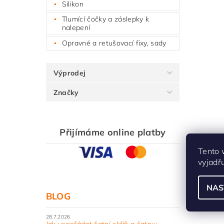
Silikon
Tlumící čočky a záslepky k
nalepení
Opravné a retušovací fixy, sady
Výprodej
Značky
Přijímáme online platby
Tento 
vyjadř
NAS
BLOG
28.7.2026
Jak uspořádat šatní skříň a šatnu: