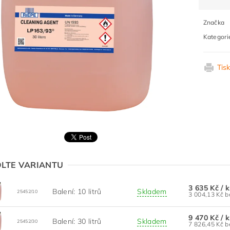
Značka
Kategori
Tis
LTE VARIANTU
3 635 Kč
/ 
Balení: 10 litrů
Skladem
25452/10
3 0
9 470 Kč
/ 
Balení: 30 litrů
Skladem
25452/30
7 8