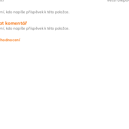
tí
větší olepo
ní, kdo napíše příspěvek k této položce.
at komentář
ní, kdo napíše příspěvek k této položce.
 hodnocení
ním hodnocení souhlasíte s
podmínkami ochrany osobních údajů