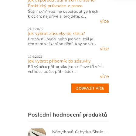
Praktický průvodce z praxe
Šatní skříň radíme uspořádat ve třech
krocích: nejdříve si projděte, c...
více
24.7.2026
Jak vybrat zásuvky do stolu?
Pracovní, psací nebo jednací stůl je
centrem veškerého dění. Aby se vá...
více
12.6.2026
Jak vybrat příborník do zásuvky
Při výběru příborníku jsou klíčové tři věci:
velikost, počet přihrádek...
více
ZOBRAZIT VÍCE
Poslední hodnocení produktů
Nábytková úchytka Skala černá matná