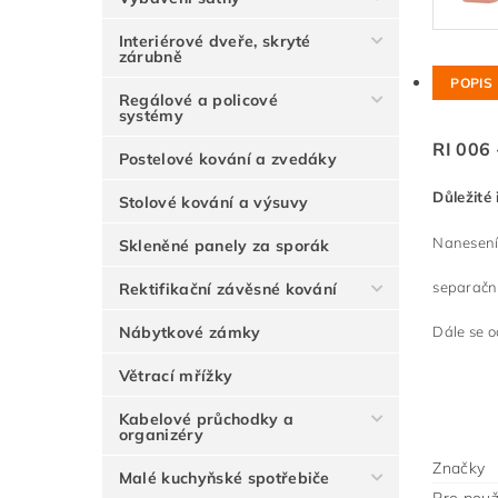
Interiérové dveře, skryté
zárubně
POPIS
Regálové a policové
systémy
RI 006 
Postelové kování a zvedáky
Důležité
Stolové kování a výsuvy
Nanesením
Skleněné panely za sporák
separační
Rektifikační závěsné kování
Nábytkové zámky
Dále se o
Větrací mřížky
Kabelové průchodky a
organizéry
Značky
Malé kuchyňské spotřebiče