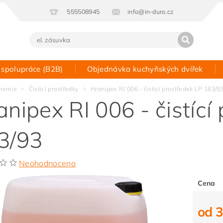
555508945
info@in-duro.cz
 spolupráce (B2B)
Objednávka kuchyňských dvířek
Kontakt
hemie
Čistící prostředky
Hranipex RI 006 - čistící prostředek LP 163/9
anipex RI 006 - čistící
3/93
Neohodnoceno
Cena
od 