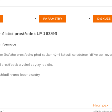
PARAMETRY
DISKUZE
- čistící prostředek LP 163/93
 informace
 čistícího prostředku před soukennými kotouči se odstraní dříve aplikov
 prostředek a volné zbytky lepidla.
chladí hrana lepené spáry.
Hranipex