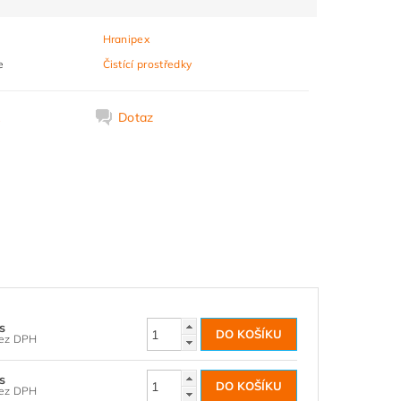
Hranipex
e
Čistící prostředky
k
Dotaz
ks
04,13 Kč bez DPH
ks
26,45 Kč bez DPH