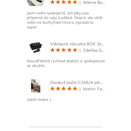
|
Milena Bučková
Jsem velmi spokojená, úchytky jsou
příjemné do ruky a pěkné. Stejné, ale větší
mám na kuchyňské lince a vypadá to
super.
Výklopná zásuvka BOX 3x 230V s 3m kabelem - černá
|
Zdeňka Gold
Neuvěřitelná rychlost dodání a spokojenost
se zbožím
Dvojkoš boční CEMUX plné dno 3D, s tlumením antracit 200 mm
|
Martin Faltus
zatím maká :)