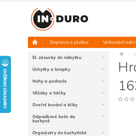
Doprava a platba
Velkoobchodní
Půjčovna vzorků
Hodnocení obchodu
C
El. zásuvky do nábytku
Hr
Úchytky a knopky
16
Nohy a podnože
Věšáky a háčky
Dveřní kování a kliky
Odpadkové koše do
kuchyně
Organizéry do kuchyňské