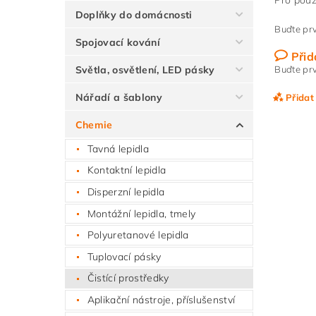
Pro použi
Doplňky do domácnosti
Buďte prv
Spojovací kování
Přid
Světla, osvětlení, LED pásky
Buďte prv
Nářadí a šablony
Přidat
Chemie
Tavná lepidla
Kontaktní lepidla
Disperzní lepidla
Montážní lepidla, tmely
Polyuretanové lepidla
Tuplovací pásky
Čistící prostředky
Vlože
Aplikační nástroje, příslušenství