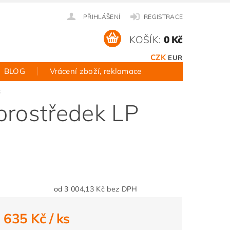
PŘIHLÁŠENÍ
REGISTRACE
KOŠÍK:
0 Kč
CZK
EUR
BLOG
Vrácení zboží, reklamace
3
 prostředek LP
od 3 004,13 Kč bez DPH
3 635 Kč
/ ks