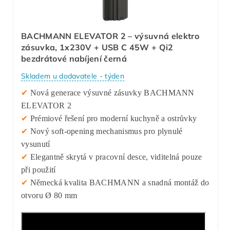
BACHMANN ELEVATOR 2 – výsuvná elektro
zásuvka, 1x230V + USB C 45W + Qi2
bezdrátové nabíjení černá
Skladem u dodavatele - týden
✔
Nová generace výsuvné zásuvky BACHMANN
ELEVATOR 2
✔
Prémiové řešení pro moderní kuchyně a ostrůvky
✔
Nový soft-opening mechanismus pro plynulé
vysunutí
✔
Elegantně skrytá v pracovní desce, viditelná pouze
při použití
✔
Německá kvalita BACHMANN a snadná montáž do
otvoru Ø 80 mm