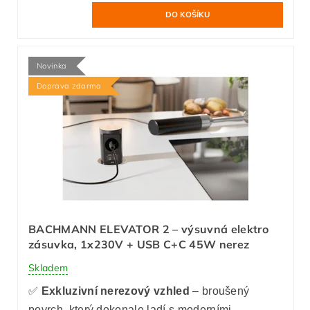
Novinka
Doprava zdarma
BACHMANN ELEVATOR 2 – výsuvná elektro
zásuvka, 1x230V + USB C+C 45W nerez
Skladem
✅
Exkluzivní nerezový vzhled
– broušený
povrch, který dokonale ladí s moderními