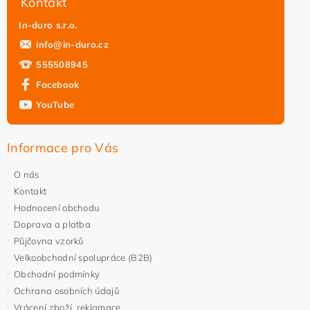
Kontakt
In-duro s.r.o.
Vložením hodnocení souhlasíte s
podmínkami ochrany
info
@
in-duro.cz
osobních údajů
555508945
Facebook
YouTube
Informace pro Vás
O nás
Kontakt
Hodnocení obchodu
Doprava a platba
Půjčovna vzorků
Velkoobchodní spolupráce (B2B)
Obchodní podmínky
Ochrana osobních údajů
Vrácení zboží, reklamace