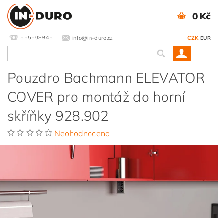
0 Kč
555508945
info@in-duro.cz
CZK
EUR
Pouzdro Bachmann ELEVATOR
COVER pro montáž do horní
skříňky 928.902
Neohodnoceno