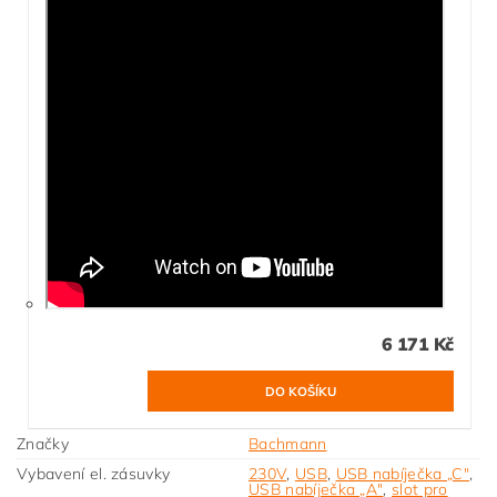
6 171 Kč
Značky
Bachmann
Vybavení el. zásuvky
230V
,
USB
,
USB nabíječka „C"
,
USB nabíječka „A"
,
slot pro