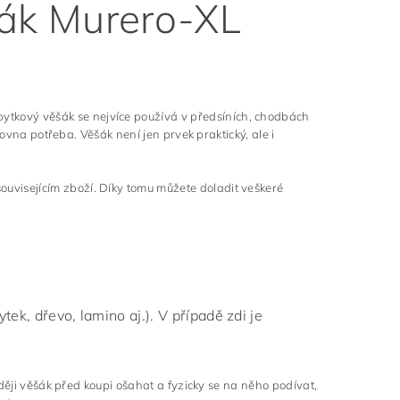
šák Murero-XL
bytkový věšák se nejvíce používá v předsíních, chodbách
rovna potřeba. Věšák není jen prvek praktický, ale i
souvisejícím zboží. Díky tomu můžete doladit veškeré
ek, dřevo, lamino aj.). V případě zdi je
ději věšák před koupi ošahat a fyzicky se na něho podívat,