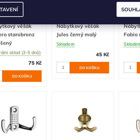
TAVENÍ
SOUHL
ytkový věšák
Nábytkový věšák
Nábyt
ro starobronz
Jules černý malý
Fabio
ušený
Skladem
Sklade
ální sklad (3-5 dnů)
45 Kč
75 Kč