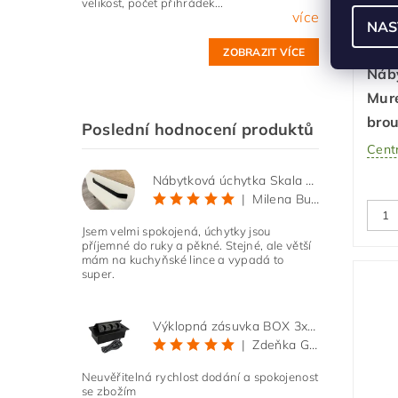
velikost, počet přihrádek...
více
NAS
ZOBRAZIT VÍCE
Náb
Mure
bro
Poslední hodnocení produktů
Centr
Nábytková úchytka Skala černá matná
|
Milena Bučková
Jsem velmi spokojená, úchytky jsou
příjemné do ruky a pěkné. Stejné, ale větší
mám na kuchyňské lince a vypadá to
super.
Výklopná zásuvka BOX 3x 230V s 3m kabelem - černá
|
Zdeňka Gold
Neuvěřitelná rychlost dodání a spokojenost
se zbožím