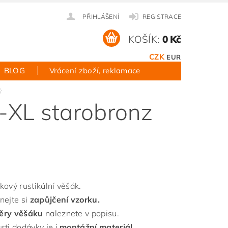
PŘIHLÁŠENÍ
REGISTRACE
KOŠÍK:
0 Kč
CZK
EUR
BLOG
Vrácení zboží, reklamace
ý
-XL starobronz
kový rustikální věšák.
nejte si
zapůjčení vzorku.
ěry věšáku
naleznete v popisu.
sti dodávky je i
montážní materiál.