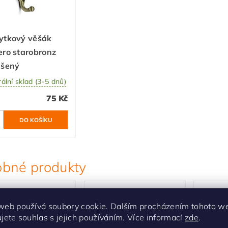
ytkový věšák
ro starobronz
ušený
ální sklad (3-5 dnů)
75 Kč
bné produkty
web používá soubory cookie. Dalším procházením tohoto w
ujete souhlas s jejich používáním. Více informací
zde
.