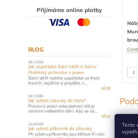
Přijímáme online platby
Náb
Mure
bro
BLOG
Centr
28.7.2026
Jak uspořádat šatní skříň a šatnu:
Praktický průvodce z praxe
Šatní skříň radíme uspořádat ve třech
krocích: nejdříve si projděte, c...
více
24.7.2026
Podo
Jak vybrat zásuvky do stolu?
Pracovní, psací nebo jednací stůl je
centrem veškerého dění. Aby se vá...
více
Tento 
12.6.2026
Jak vybrat příborník do zásuvky
vyjadř
Při výběru příborníku jsou klíčové tři věci: