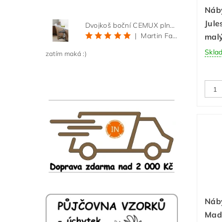
Náb
Jule
Dvojkoš boční CEMUX plné dno 3D, s tlumením antracit 200 mm
|
Martin Faltus
mal
Skla
zatím maká :)
Náb
Mad