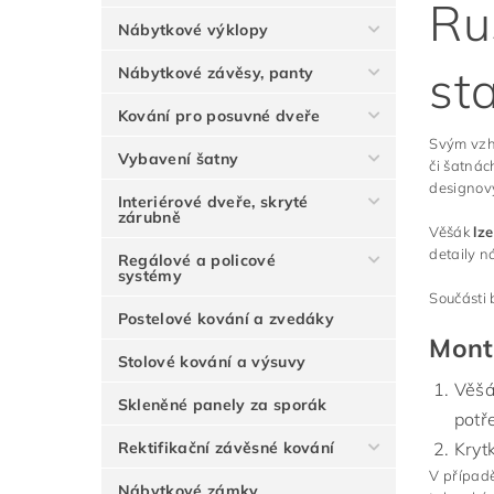
Ru
Nábytkové výklopy
st
Nábytkové závěsy, panty
Kování pro posuvné dveře
Svým vzh
Vybavení šatny
či šatnác
designový
Interiérové dveře, skryté
zárubně
Věšák
lz
detaily n
Regálové a policové
systémy
Součásti 
Postelové kování a zvedáky
Mont
Stolové kování a výsuvy
Věšá
Skleněné panely za sporák
potř
Kryt
Rektifikační závěsné kování
V případě
Nábytkové zámky