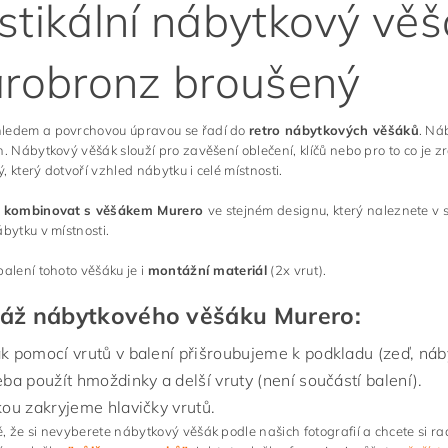
stikální nábytkový vě
arobronz broušený
ledem a povrchovou úpravou se řadí do
retro nábytkových věšáků
. Ná
h. Nábytkový věšák slouží pro zavěšení oblečení, klíčů nebo pro to co je z
, který dotvoří vzhled nábytku i celé místnosti.
e kombinovat
s věšákem Murero
ve stejném designu, který naleznete v 
ábytku v místnosti.
balení tohoto věšáku je i
montážní materiál
(2x vrut).
áž nábytkového věšáku Murero:
k pomocí vrutů v balení přišroubujeme k podkladu (zeď, nábyt
eba použít hmoždinky a delší vruty (není součástí balení).
kou zakryjeme hlavičky vrutů.
, že si nevyberete nábytkový věšák podle našich fotografií a chcete si ra