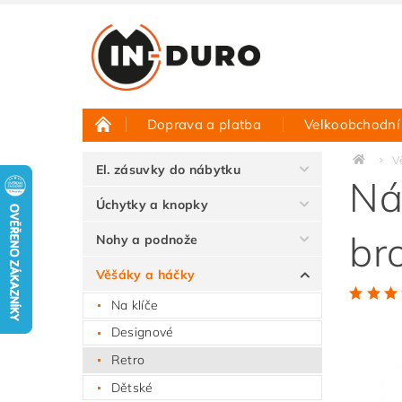
Doprava a platba
Velkoobchodní
Půjčovna vzorků
Hodnocení obchodu
V
El. zásuvky do nábytku
Ná
Úchytky a knopky
br
Nohy a podnože
Věšáky a háčky
Na klíče
Designové
Retro
Dětské