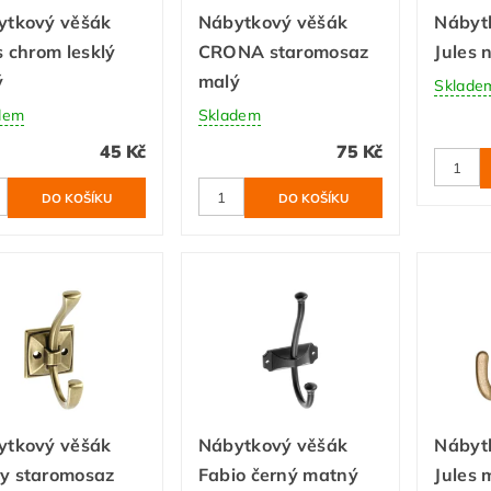
ytkový věšák
Nábytkový věšák
Nábyt
s chrom lesklý
CRONA staromosaz
Jules 
ý
malý
Sklade
dem
Skladem
45 Kč
75 Kč
ytkový věšák
Nábytkový věšák
Nábyt
y staromosaz
Fabio černý matný
Jules 