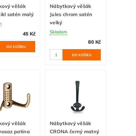
kový věšák
Nábytkový věšák
nikl satén malý
Jules chrom satén
velký
m
Skladem
45 Kč
80 Kč
kový věšák
Nábytkový věšák
mosaz patina
CRONA černý matný