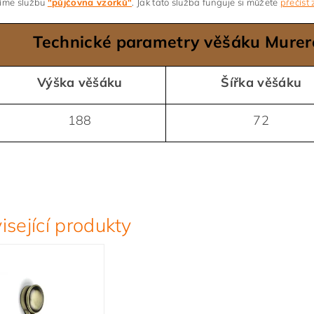
zíme službu
"půjčovna vzorků"
. Jak tato služba funguje si můžete
přečíst 
Technické parametry věšáku Murer
Výška věšáku
Šířka věšáku
188
72
isející produkty