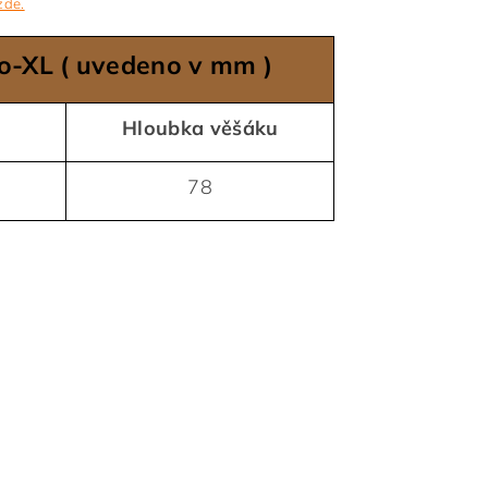
zde.
o-XL ( uvedeno v mm )
Hloubka věšáku
78