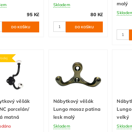
malý
dem
Skladem
Sklade
95 Kč
80 Kč
rodej
ytkový věšák
Nábytkový věšák
Nábyt
NC porcelán/
Lungo mosaz patina
Lungo 
ná matná
lesk malý
velký
odáno
Skladem
Sklade