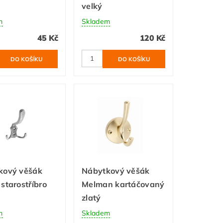
velký
m
Skladem
45 Kč
120 Kč
kový věšák
Nábytkový věšák
starostříbro
Melman kartáčovaný
zlatý
m
Skladem