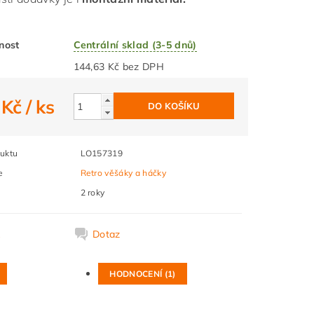
nost
Centrální sklad (3-5 dnů)
144,63 Kč bez DPH
 Kč
/ ks
uktu
LO157319
e
Retro věšáky a háčky
2 roky
k
Dotaz
HODNOCENÍ (1)