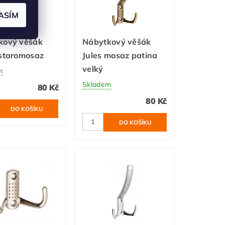
ASÍM
kový věšák
Nábytkový věšák
 staromosaz
Jules mosaz patina
velký
m
Skladem
80 Kč
80 Kč