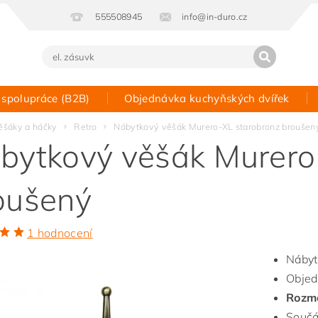
555508945
info@in-duro.cz
 spolupráce (B2B)
Objednávka kuchyňských dvířek
Kontakt
ěšáky a háčky
Retro
Nábytkový věšák Murero-XL starobronz broušen
bytkový věšák Murero
oušený
1 hodnocení
Nábyt
Objed
Rozm
Součá