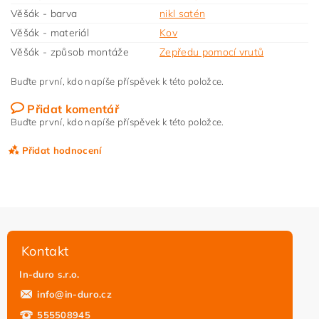
Věšák - barva
nikl satén
Věšák - materiál
Kov
Věšák - způsob montáže
Zepředu pomocí vrutů
Buďte první, kdo napíše příspěvek k této položce.
Přidat komentář
Buďte první, kdo napíše příspěvek k této položce.
Přidat hodnocení
Kontakt
In-duro s.r.o.
info
@
in-duro.cz
555508945