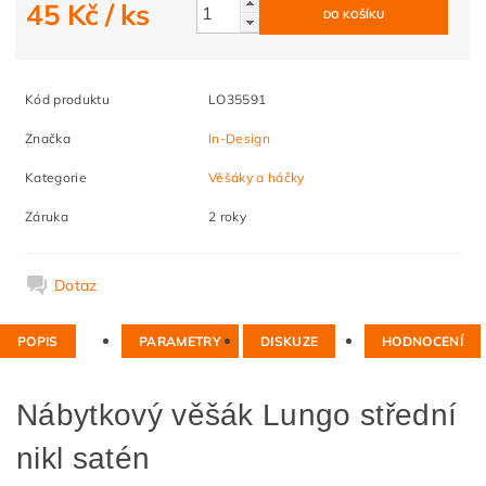
45 Kč
/ ks
Kód produktu
LO35591
Značka
In-Design
Kategorie
Věšáky a háčky
Záruka
2 roky
Dotaz
POPIS
PARAMETRY
DISKUZE
HODNOCENÍ
Nábytkový věšák Lungo střední
nikl satén