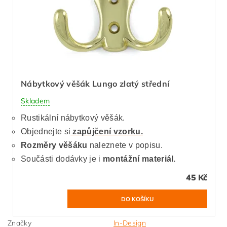
Nábytkový věšák Lungo zlatý střední
Skladem
Rustikální nábytkový věšák.
Objednejte si
zapůjčení vzorku.
Rozměry věšáku
naleznete v popisu.
Součásti dodávky je i
montážní materiál.
45 Kč
Značky
In-Design