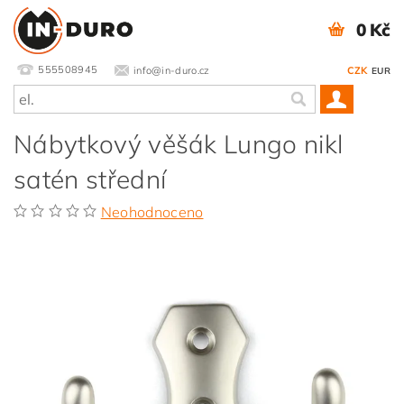
0 Kč
555508945
info@in-duro.cz
CZK
EUR
Nábytkový věšák Lungo nikl
satén střední
Neohodnoceno