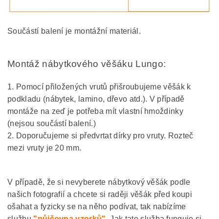
Součástí balení je montážní materiál.
Montáž nábytkového věšáku Lungo:
1. Pomocí přiložených vrutů přišroubujeme věšák k
podkladu (nábytek, lamino, dřevo atd.). V případě
montáže na zeď je potřeba mít vlastní hmoždinky
(nejsou součástí balení.)
2. Doporučujeme si předvrtat dírky pro vruty. Rozteč
mezi vruty je 20 mm.
V případě, že si nevyberete nábytkový věšák podle
našich fotografií a chcete si raději věšák před koupi
ošahat a fyzicky se na něho podívat, tak nabízíme
službu
"půjčovna vzorků"
. Jak tato služba funguje si