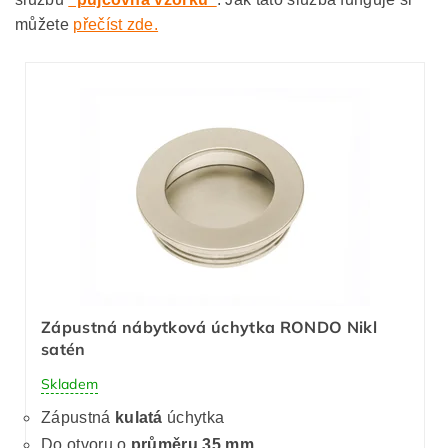
můžete
přečíst zde.
Zápustná nábytková úchytka RONDO Nikl
satén
Skladem
Zápustná
kulatá
úchytka
Do otvoru o
průměru 35 mm