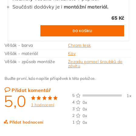
Součásti dodávky je i
montážní materiál.
65 Kč
Věšák - barva
Chrom lesk
Věšák - materiál
Kov
Věšák - způsob montáže
Zezadu pomocí šroubků do
závitu
Buďte první, kdo napíše příspěvek k této položce.
Přidat komentář
5,0
5
1x
4
0x
1 hodnocení
3
0x
2
0x
Přidat hodnocení
1
0x