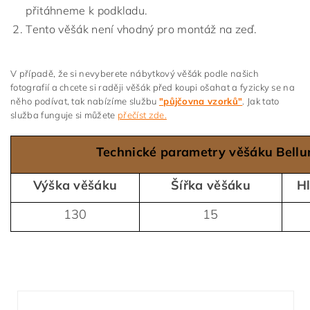
přitáhneme k podkladu.
Tento věšák není vhodný pro montáž na zeď.
V případě, že si nevyberete nábytkový věšák podle našich
fotografií a chcete si raději věšák před koupi ošahat a fyzicky se na
něho podívat, tak nabízíme službu
"půjčovna vzorků"
. Jak tato
služba funguje si můžete
přečíst zde.
Technické parametry věšáku Bellu
Výška věšáku
Šířka věšáku
H
130
15