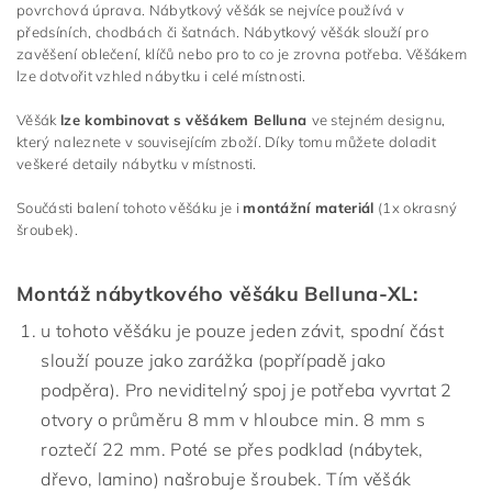
povrchová úprava. Nábytkový věšák se nejvíce používá v
předsíních, chodbách či šatnách. Nábytkový věšák slouží pro
zavěšení oblečení, klíčů nebo pro to co je zrovna potřeba. Věšákem
lze dotvořit vzhled nábytku i celé místnosti.
Věšák
lze kombinovat
s věšákem Belluna
ve stejném designu,
který naleznete v souvisejícím zboží. Díky tomu můžete doladit
veškeré detaily nábytku v místnosti.
Součásti balení tohoto věšáku je i
montážní materiál
(1x okrasný
šroubek).
Montáž nábytkového věšáku Belluna-XL:
u tohoto věšáku je pouze jeden závit, spodní část
slouží pouze jako zarážka (popřípadě jako
podpěra). Pro neviditelný spoj je potřeba vyvrtat 2
otvory o průměru 8 mm v hloubce min. 8 mm s
roztečí 22 mm. Poté se přes podklad (nábytek,
dřevo, lamino) našrobuje šroubek. Tím věšák