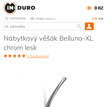
0 Kč
555508945
info@in-duro.cz
CZK
EUR
Nábytkový věšák Belluna-XL
chrom lesk
1 hodnocení