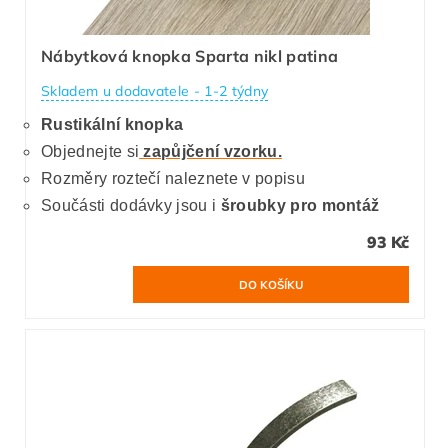
Nábytková knopka Sparta nikl patina
Skladem u dodavatele - 1-2 týdny
Rustikální knopka
Objednejte si
zapůjčení vzorku.
Rozměry roztečí naleznete v popisu
Součásti dodávky jsou i
šroubky pro montáž
93 Kč