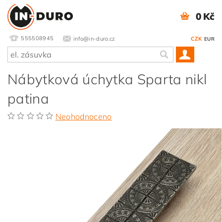
0 Kč
555508945
info@in-duro.cz
CZK
EUR
Nábytková úchytka Sparta nikl
patina
Neohodnoceno