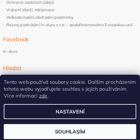
Ochrana osobních údajů
Vrácení zboží, reklamace
Velkoobchodní obchodní podmínky
Rozvoj podnikání In-duro s.r.o. - spolufinancováno Evropskou unií
Facebook
In-duro
Hledat
Tento web používá soubory cookie. Dalším procházením
tohoto webu vyjadřujete souhlas s jejich používáním.
Více informací
zde
.
NASTAVENÍ
Upravit nastavení cookies
2026 ©
In-duro
, všechna práva vyhrazena
Vytvořil Shoptet Premium
SOUHLASÍM