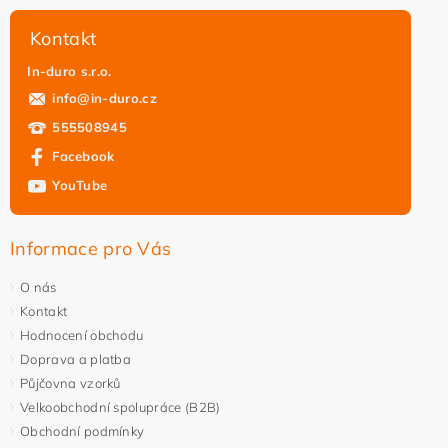
Kontakt
In-duro s.r.o.
info
@
in-duro.cz
555508945
Facebook
YouTube
Vložením hodnocení souhlasíte s
podmínkami ochrany
osobních údajů
Informace pro Vás
O nás
Kontakt
Hodnocení obchodu
Doprava a platba
Půjčovna vzorků
Velkoobchodní spolupráce (B2B)
Obchodní podmínky