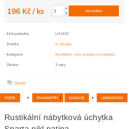
196 Kč
/ ks
Kód produktu
LO1433
Značka
In-Design
Kategorie
Rustikální, retro úchytky na nábytek
Záruka
2 roky
Dotaz
POPIS
PARAMETRY
DISKUZE
HODNOCENÍ
Rustikální nábytková úchytka
Sparta nikl patina