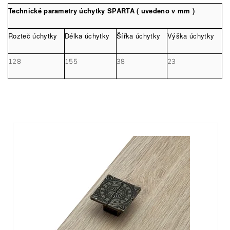
Technické parametry úchytky SPARTA ( uvedeno v mm )
Rozteč úchytky
Délka úchytky
Šířka úchytky
Výška úchytky
128
155
38
23