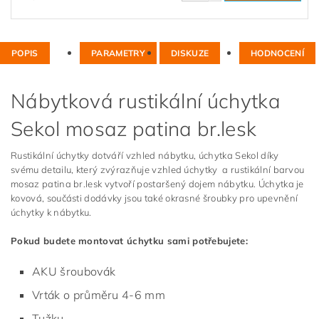
POPIS
PARAMETRY
DISKUZE
HODNOCENÍ
Nábytková rustikální úchytka
Sekol mosaz patina br.lesk
Rustikální úchytky dotváří vzhled nábytku, úchytka Sekol díky
svému detailu, který zvýrazňuje vzhled úchytky a rustikální barvou
mosaz patina br.lesk vytvoří postaršený dojem nábytku. Úchytka je
kovová, součásti dodávky jsou také okrasné šroubky pro upevnění
úchytky k nábytku.
Pokud budete montovat úchytku sami potřebujete:
AKU šroubovák
Vrták o průměru 4-6 mm
Tužku