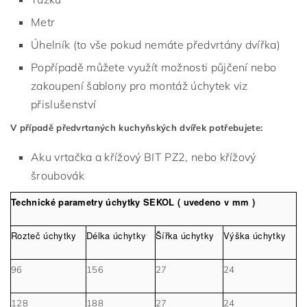
Metr
Úhelník (to vše pokud nemáte předvrtány dvířka)
Popřípadě můžete využít možnosti půjčení nebo
zakoupení šablony pro montáž úchytek viz
přislušenství
V případě předvrtaných kuchyňských dvířek potřebujete:
Aku vrtačka a křížový BIT PZ2, nebo křížový
šroubovák
Technické parametry úchytky SEKOL ( uvedeno v mm )
Rozteč úchytky
Délka úchytky
Šířka úchytky
Výška úchytky
96
156
27
24
128
188
27
24