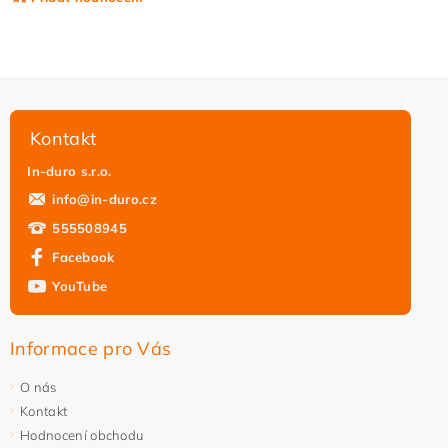
Kontakt
In-duro s.r.o.
info
@
in-duro.cz
555508945
Facebook
YouTube
Vložením hodnocení souhlasíte s
podmínkami ochrany
osobních údajů
Informace pro Vás
O nás
Kontakt
Hodnocení obchodu