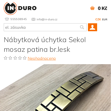
0 Kč
555508945
info@in-duro.cz
CZK
EUR
Nábytková úchytka Sekol
mosaz patina br.lesk
Neohodnoceno