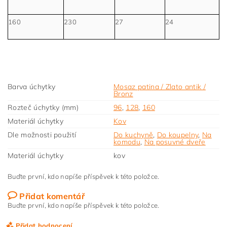
160
230
27
24
Barva úchytky
Mosaz patina / Zlato antik /
Bronz
Rozteč úchytky (mm)
96
,
128
,
160
Materiál úchytky
Kov
Dle možnosti použití
Do kuchyně
,
Do koupelny
,
Na
komodu
,
Na posuvné dveře
Materiál úchytky
kov
Buďte první, kdo napíše příspěvek k této položce.
Přidat komentář
Buďte první, kdo napíše příspěvek k této položce.
Přidat hodnocení