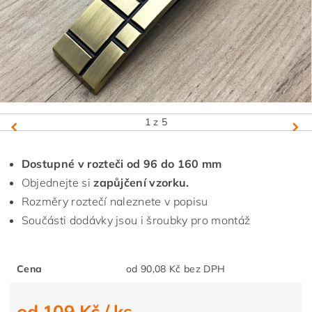
1
z 5
Dostupné v rozteči od 96 do 160 mm
Objednejte si
zapůjčení vzorku.
Rozměry roztečí naleznete v popisu
Součásti dodávky jsou i šroubky pro montáž
Cena
od 90,08 Kč bez DPH
od 109 Kč
/ ks