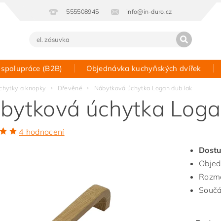
555508945
info@in-duro.cz
 spolupráce (B2B)
Objednávka kuchyňských dvířek
Kontakt
chytky a knopky
Dřevěné
Nábytková úchytka Logan dub lak
bytková úchytka Loga
4 hodnocení
Dostu
Objed
Rozmě
Součá