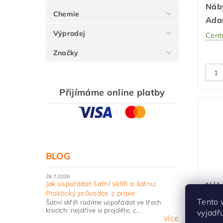
Náb
Chemie
Ada
Výprodej
Centr
Značky
Přijímáme online platby
BLOG
28.7.2026
Jak uspořádat šatní skříň a šatnu:
Náb
Praktický průvodce z praxe
kno
Tento 
Šatní skříň radíme uspořádat ve třech
krocích: nejdříve si projděte, c...
dub
vyjadř
více