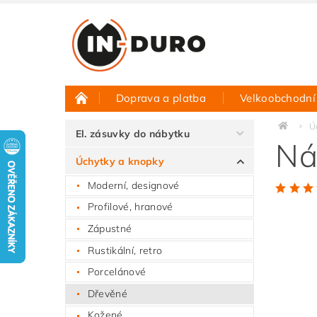
Doprava a platba
Velkoobchodní
Půjčovna vzorků
Hodnocení obchodu
Ú
El. zásuvky do nábytku
Ná
Úchytky a knopky
Moderní, designové
Profilové, hranové
Zápustné
Rustikální, retro
Porcelánové
Dřevěné
Kožené