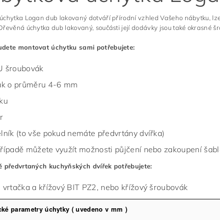
chytka Logan dub lakovaný dotváří přírodní vzhled Vašeho nábytku, lze 
řevěná úchytka dub lakovaný, součásti její dodávky jsou také okrasné š
dete montovat úchytku sami potřebujete:
 šroubovák
ák o průměru 4-6 mm
ku
r
lník (to vše pokud nemáte předvrtány dvířka)
řípadě můžete využít možnosti půjčení nebo zakoupení šablo
ě předvrtaných kuchyňských dvířek potřebujete:
 vrtačka a křížový BIT PZ2, nebo křížový šroubovák
cké parametry úchytky ( uvedeno v mm )