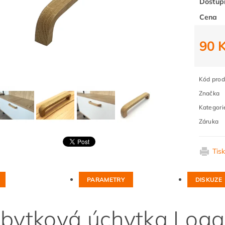
Dostup
Cena
90 
Kód prod
Značka
Kategori
Záruka
Tis
PARAMETRY
DISKUZE
bytková úchytka Loga