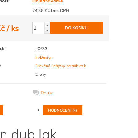
nost
Objednáváme
74,38 Kč bez DPH
Kč
/ ks
uktu
LO633
In-Design
e
Dřevěné úchytky na nábytek
2 roky
k
Dotaz
HODNOCENÍ (4)
n dub lak