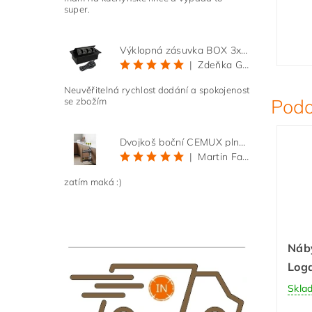
super.
Výklopná zásuvka BOX 3x 230V s 3m kabelem - černá
|
Zdeňka Gold
Neuvěřitelná rychlost dodání a spokojenost
Podo
se zbožím
Dvojkoš boční CEMUX plné dno 3D, s tlumením antracit 200 mm
|
Martin Faltus
zatím maká :)
Náb
Loga
Skla