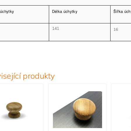
 úchytky
Délka úchytky
Šířka úch
141
16
isející produkty