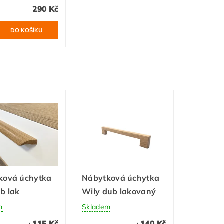
290 Kč
ková úchytka
Nábytková úchytka
b lak
Wily dub lakovaný
m
Skladem
115 Kč
140 Kč