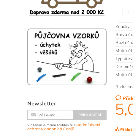
Značky
Barva úc
Rozteč 
Materiál
Typ dřev
Dle možn
Materiál
Buďte prv
Přid
5,
Newsletter
podmínkami
Vložením e-mailu souhlasíte s
ochrany osobních údajů
Přidat