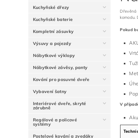
Kuchyňské dřezy
Dřevěná ú
komodu. D
Kuchyňské baterie
Pokud bu
Kompletní zásuvky
AKU
Výsuvy a pojezdy
Vrt
Nábytkové výklopy
Tuž
Nábytkové závěsy, panty
Met
Kování pro posuvné dveře
Úhe
Vybavení šatny
Pop
Interiérové dveře, skryté
V případ
zárubně
Aku
Regálové a policové
systémy
Techni
Postelové kování a zvedáky