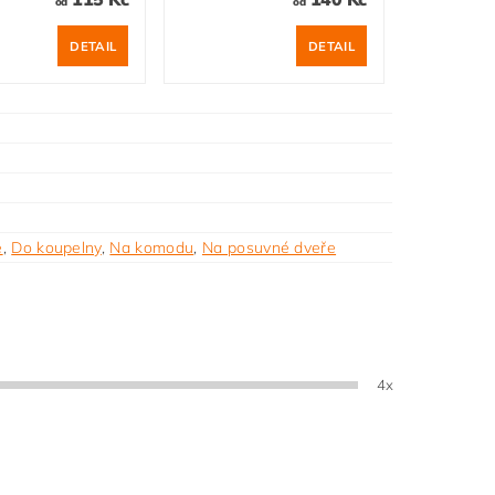
od
od
DETAIL
DETAIL
ě
,
Do koupelny
,
Na komodu
,
Na posuvné dveře
4x