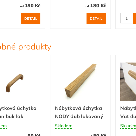
190 Kč
180 Kč
od
od
DETAIL
DETAIL
bné produkty
ytková úchytka
Nábytková úchytka
Nábyt
n buk lak
NODY dub lakovaný
Vat du
dem
Skladem
Sklade
90 Kč
80 Kč