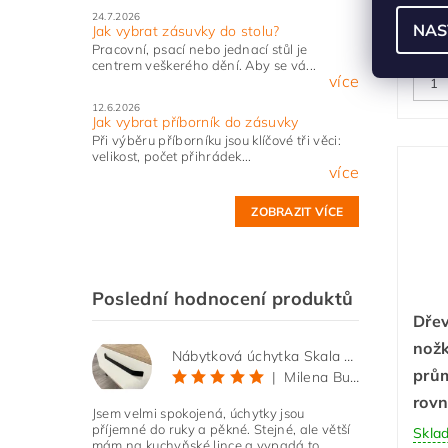
Skla
24.7.2026
NAS
Jak vybrat zásuvky do stolu?
Pracovní, psací nebo jednací stůl je
centrem veškerého dění. Aby se vá...
více
12.6.2026
Jak vybrat příborník do zásuvky
Při výběru příborníku jsou klíčové tři věci:
velikost, počet přihrádek...
více
ZOBRAZIT VÍCE
Poslední hodnocení produktů
Dře
nož
Nábytková úchytka Skala černá matná
prů
|
Milena Bučková
rovn
Jsem velmi spokojená, úchytky jsou
příjemné do ruky a pěkné. Stejné, ale větší
Skla
mám na kuchyňské lince a vypadá to