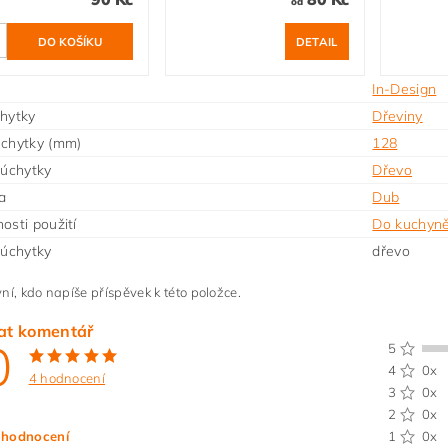
od
DETAIL
In-Design
hytky
Dřeviny
úchytky (mm)
128
 úchytky
Dřevo
a
Dub
osti použití
Do kuchyn
 úchytky
dřevo
ní, kdo napíše příspěvek k této položce.
at komentář
0
5
4
0x
4 hodnocení
3
0x
2
0x
 hodnocení
1
0x