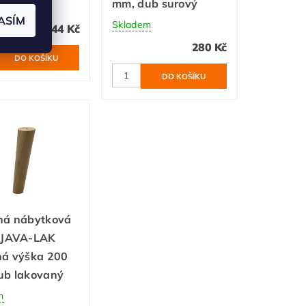
mm, dub surový
m
ASÍM
Skladem
44 Kč
280 Kč
ná nábytková
 JAVA-LAK
ná výška 200
ub lakovaný
m