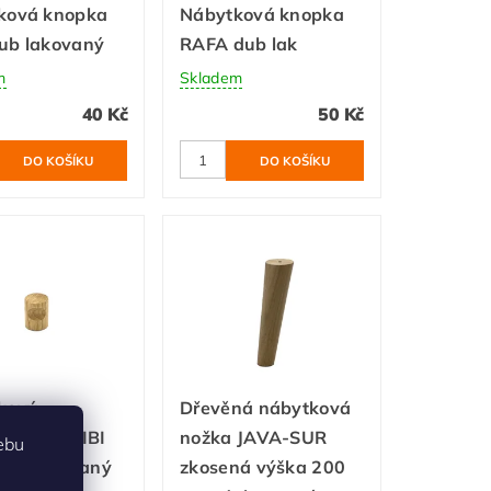
ková knopka
Nábytková knopka
ub lakovaný
RAFA dub lak
m
Skladem
40 Kč
50 Kč
kový
Dřevěná nábytková
/knopka BIBI
nožka JAVA-SUR
ebu
dub lakovaný
zkosená výška 200