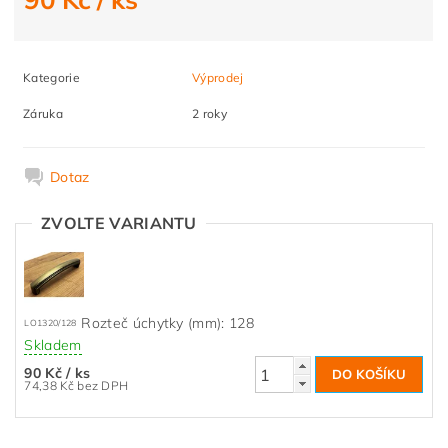
Kategorie
Výprodej
Záruka
2 roky
Dotaz
ZVOLTE VARIANTU
Rozteč úchytky (mm): 128
LO1320/128
Skladem
90 Kč
/ ks
74,38 Kč bez DPH