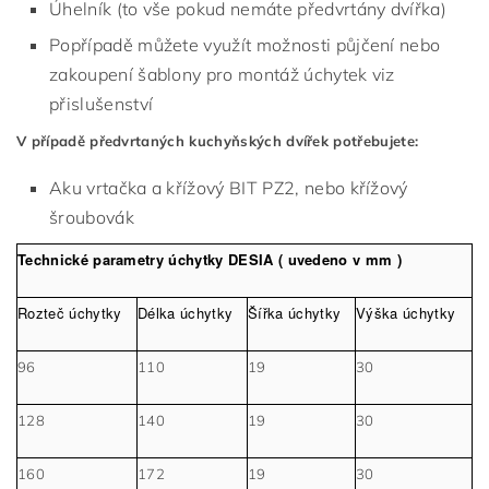
Úhelník (to vše pokud nemáte předvrtány dvířka)
Popřípadě můžete využít možnosti půjčení nebo
zakoupení šablony pro montáž úchytek viz
přislušenství
V případě předvrtaných kuchyňských dvířek potřebujete:
Aku vrtačka a křížový BIT PZ2, nebo křížový
šroubovák
Technické parametry úchytky DESIA ( uvedeno v mm )
Rozteč úchytky
Délka úchytky
Šířka úchytky
Výška úchytky
96
110
19
30
128
140
19
30
160
172
19
30