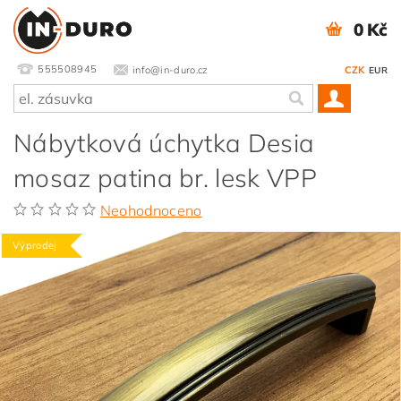
0 Kč
555508945
info@in-duro.cz
CZK
EUR
Nábytková úchytka Desia
mosaz patina br. lesk VPP
Neohodnoceno
Výprodej