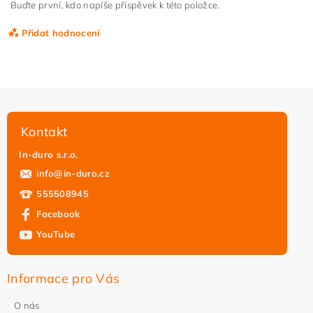
Buďte první, kdo napíše příspěvek k této položce.
Přidat hodnocení
Kontakt
In-duro s.r.o.
info
@
in-duro.cz
555508945
Facebook
YouTube
Vložením hodnocení souhlasíte s
podmínkami ochrany
osobních údajů
Informace pro Vás
O nás