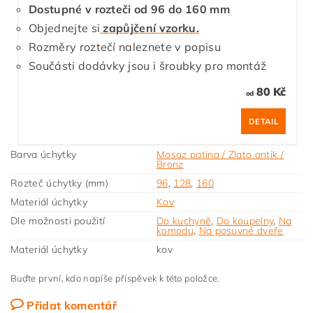
Dostupné v rozteči od 96 do 160 mm
Objednejte si
zapůjčení vzorku.
Rozměry roztečí naleznete v popisu
Součásti dodávky jsou i šroubky pro montáž
80 Kč
od
DETAIL
Barva úchytky
Mosaz patina / Zlato antik /
Bronz
Rozteč úchytky (mm)
96
,
128
,
160
Materiál úchytky
Kov
Dle možnosti použití
Do kuchyně
,
Do koupelny
,
Na
komodu
,
Na posuvné dveře
Materiál úchytky
kov
Buďte první, kdo napíše příspěvek k této položce.
Přidat komentář