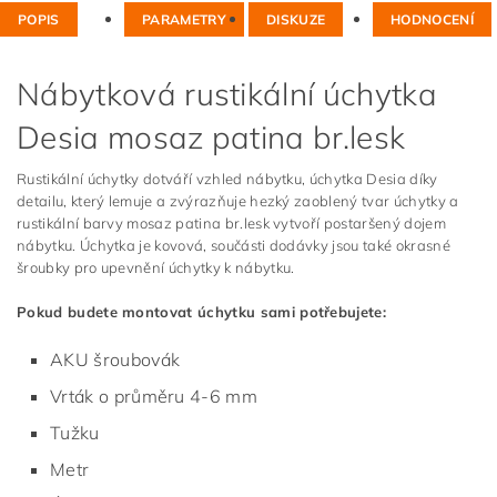
POPIS
PARAMETRY
DISKUZE
HODNOCENÍ
Nábytková rustikální úchytka
Desia mosaz patina br.lesk
Rustikální úchytky dotváří vzhled nábytku, úchytka Desia díky
detailu, který lemuje a zvýrazňuje hezký zaoblený tvar úchytky a
rustikální barvy mosaz patina br.lesk vytvoří postaršený dojem
nábytku. Úchytka je kovová, součásti dodávky jsou také okrasné
šroubky pro upevnění úchytky k nábytku.
Pokud budete montovat úchytku sami potřebujete:
AKU šroubovák
Vrták o průměru 4-6 mm
Tužku
Metr