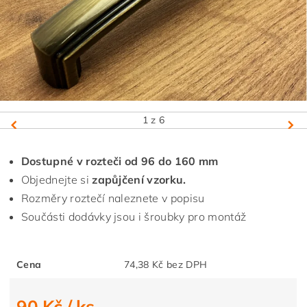
1
z 6
Dostupné v rozteči od 96 do 160 mm
Objednejte si
zapůjčení vzorku.
Rozměry roztečí naleznete v popisu
Součásti dodávky jsou i šroubky pro montáž
Cena
74,38 Kč bez DPH
90 Kč
/ ks