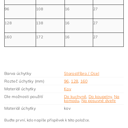
96
108
16
27
128
138
16
27
160
172
16
27
Barva úchytky
Starostříbro / Ocel
Rozteč úchytky (mm)
96
,
128
,
160
Materiál úchytky
Kov
Dle možnosti použití
Do kuchyně
,
Do koupelny
,
Na
komodu
,
Na posuvné dveře
Materiál úchytky
kov
Buďte první, kdo napíše příspěvek k této položce.