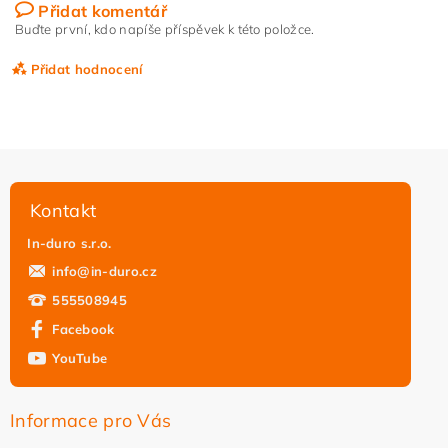
Přidat komentář
Buďte první, kdo napíše příspěvek k této položce.
Přidat hodnocení
Kontakt
In-duro s.r.o.
info
@
in-duro.cz
555508945
Facebook
YouTube
Vložením hodnocení souhlasíte s
podmínkami ochrany
osobních údajů
Informace pro Vás