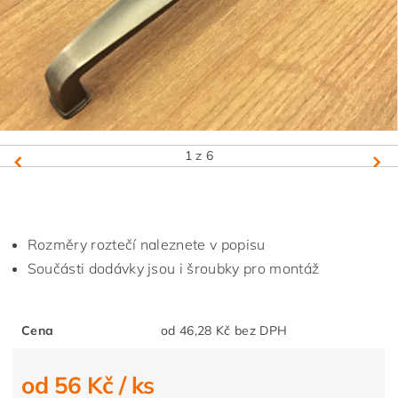
1
z 6
Rozměry roztečí naleznete v popisu
Součásti dodávky jsou i šroubky pro montáž
Cena
od 46,28 Kč bez DPH
od 56 Kč
/ ks