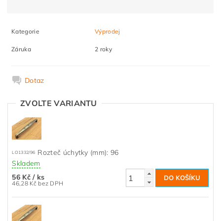
Kategorie
Výprodej
Záruka
2 roky
Dotaz
ZVOLTE VARIANTU
Rozteč úchytky (mm): 96
LO1332/96
Skladem
56 Kč
/ ks
46,28 Kč bez DPH