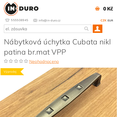
0 Kč
555508945
info@in-duro.cz
CZK
EUR
Nábytková úchytka Cubata nikl
patina br.mat VPP
Neohodnoceno
Výprodej