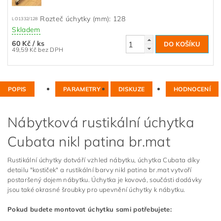
Rozteč úchytky (mm): 128
LO1332/128
Skladem
60 Kč
/ ks
49,59 Kč bez DPH
POPIS
PARAMETRY
DISKUZE
HODNOCENÍ
Nábytková rustikální úchytka
Cubata nikl patina br.mat
Rustikální úchytky dotváří vzhled nábytku, úchytka Cubata díky
detailu "kostiček" a rustikální barvy nikl patina br.mat vytvoří
postaršený dojem nábytku. Úchytka je kovová, součásti dodávky
jsou také okrasné šroubky pro upevnění úchytky k nábytku.
Pokud budete montovat úchytku sami potřebujete: