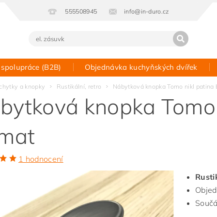
555508945
info@in-duro.cz
 spolupráce (B2B)
Objednávka kuchyňských dvířek
Kontakt
chytky a knopky
Rustikální, retro
Nábytková knopka Tomo nikl patina 
bytková knopka Tomo n
.mat
1 hodnocení
Rusti
Objed
Součá