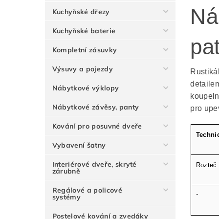
Ná
Kuchyňské dřezy
Kuchyňské baterie
pa
Kompletní zásuvky
Výsuvy a pojezdy
Rustiká
detaile
Nábytkové výklopy
koupeln
Nábytkové závěsy, panty
pro upe
Kování pro posuvné dveře
Techni
Vybavení šatny
Interiérové dveře, skryté
Rozteč
zárubně
Regálové a policové
-
systémy
Postelové kování a zvedáky