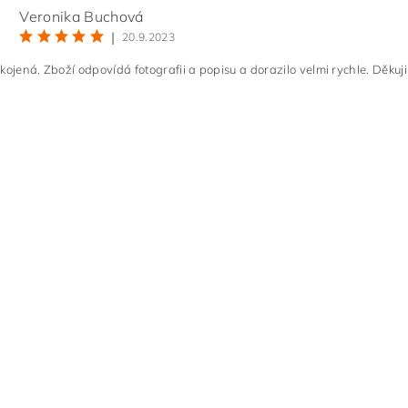
Veronika Buchová
|
20.9.2023
kojená. Zboží odpovídá fotografii a popisu a dorazilo velmi rychle. Děkuji
ním hodnocení souhlasíte s
podmínkami ochrany osobních údajů