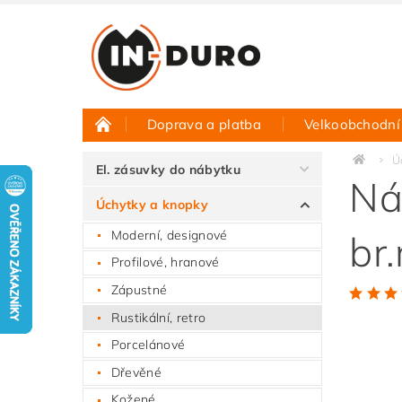
Doprava a platba
Velkoobchodní
Půjčovna vzorků
Hodnocení obchodu
Ú
El. zásuvky do nábytku
Ná
Úchytky a knopky
Moderní, designové
br
Profilové, hranové
Zápustné
Rustikální, retro
Porcelánové
Dřevěné
Kožené