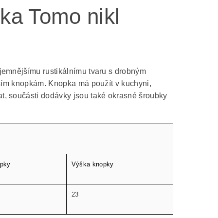
pka Tomo nikl
 jemnějšímu rustikálnímu tvaru s drobným
ějším knopkám. Knopka má použít v kuchyni,
t, součásti dodávky jsou také okrasné šroubky
opky
Výška knopky
23