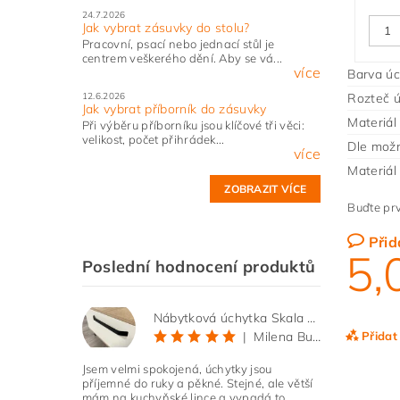
24.7.2026
Jak vybrat zásuvky do stolu?
Pracovní, psací nebo jednací stůl je
centrem veškerého dění. Aby se vá...
více
Barva úc
Rozteč 
12.6.2026
Jak vybrat příborník do zásuvky
Materiál
Při výběru příborníku jsou klíčové tři věci:
velikost, počet přihrádek...
Dle možn
více
Materiál
ZOBRAZIT VÍCE
Buďte prv
Přid
5,
Poslední hodnocení produktů
Nábytková úchytka Skala černá matná
Přidat
|
Milena Bučková
Jsem velmi spokojená, úchytky jsou
příjemné do ruky a pěkné. Stejné, ale větší
mám na kuchyňské lince a vypadá to