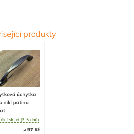
isející produkty
ytková úchytka
 nikl patina
at
ální sklad (3-5 dnů)
97 Kč
od