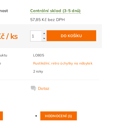
nost
Centrální sklad (3-5 dnů)
57,85 Kč bez DPH
Kč
/ ks
uktu
LO805
e
Rustikální, retro úchytky na nábytek
2 roky
k
Dotaz
HODNOCENÍ (1)