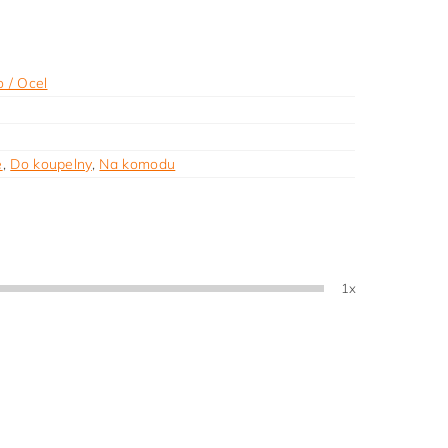
o / Ocel
ě
,
Do koupelny
,
Na komodu
1x