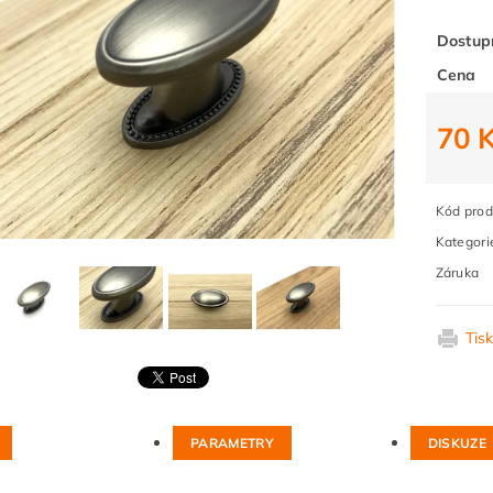
Dostup
Cena
70 
Kód prod
Kategori
Záruka
Tis
PARAMETRY
DISKUZE