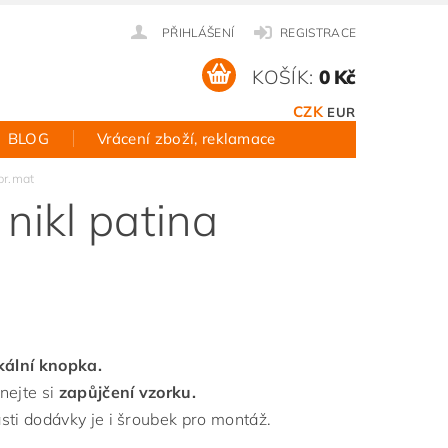
PŘIHLÁŠENÍ
REGISTRACE
KOŠÍK:
0 Kč
CZK
EUR
BLOG
Vrácení zboží, reklamace
br.mat
ikl patina
kální knopka.
nejte si
zapůjčení vzorku.
sti dodávky je i šroubek pro montáž.