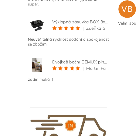
super.
VB
Výklopná zásuvka BOX 3x 230V s 3m kabelem - černá
Velmi spo
|
Zdeňka Gold
Neuvěřitelná rychlost dodání a spokojenost
se zbožím
Vlože
Dvojkoš boční CEMUX plné dno 3D, s tlumením antracit 200 mm
|
Martin Faltus
zatím maká :)