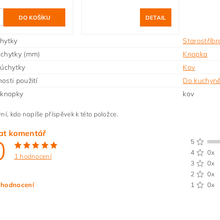
DETAIL
hytky
Starostříbr
úchytky (mm)
Knopka
 úchytky
Kov
osti použití
Do kuchyn
 knopky
kov
ní, kdo napíše příspěvek k této položce.
at komentář
0
5
4
0x
1 hodnocení
3
0x
2
0x
 hodnocení
1
0x