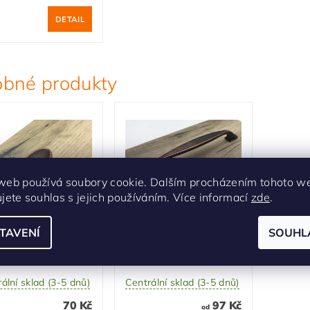
DETAIL
bné produkty
web používá soubory cookie. Dalším procházením tohoto w
ujete souhlas s jejich používáním. Více informací
zde
.
ytková knopka
Nábytková úchytka
TAVENÍ
SOUHL
o měď patina
Tomo měď patina
at
br.mat
ální sklad (3-5 dnů)
Centrální sklad (3-5 dnů)
70 Kč
97 Kč
od