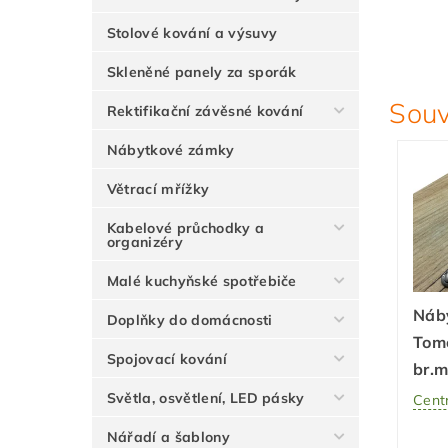
Stolové kování a výsuvy
Skleněné panely za sporák
Souv
Rektifikační závěsné kování
Nábytkové zámky
Větrací mřížky
Kabelové průchodky a
organizéry
Malé kuchyňské spotřebiče
Náb
Doplňky do domácnosti
Tomo
Spojovací kování
br.m
Světla, osvětlení, LED pásky
Centr
Nářadí a šablony