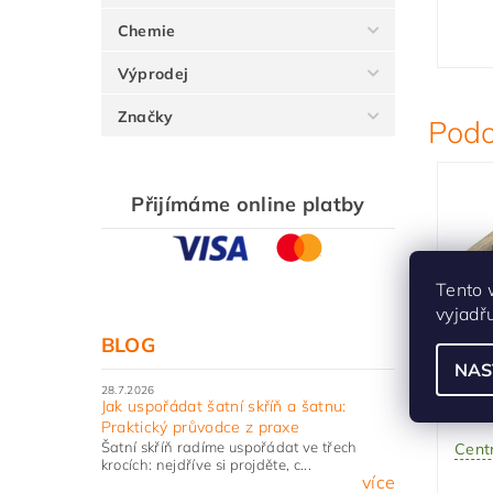
Chemie
Výprodej
Značky
Podo
Přijímáme online platby
Tento 
vyjadř
BLOG
Náb
NAS
Tom
28.7.2026
Jak uspořádat šatní skříň a šatnu:
br.m
Praktický průvodce z praxe
Šatní skříň radíme uspořádat ve třech
Centr
krocích: nejdříve si projděte, c...
více