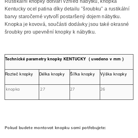
Rustikální knopky dotváří vzhled nábytku, knopka
Kentucky ocel patina díky detailu "šroubku" a rustikální
barvy staročerné vytvoří postaršený dojem nábytku.
Knopka je kovová, součásti dodávky jsou také okrasné
šroubky pro upevnění knopky k nábytku.
Technické parametry knopky KENTUCKY ( uvedeno v mm )
Rozteč knopky
Délka knopky
Šířka knopky
Výška knopky
knopka
27
27
26
Pokud budete montovat knopku sami potřebujete: