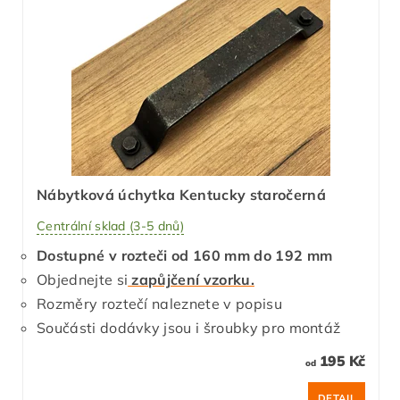
Nábytková úchytka Kentucky staročerná
Centrální sklad (3-5 dnů)
Dostupné v rozteči od 160 mm do 192 mm
Objednejte si
zapůjčení vzorku.
Rozměry roztečí naleznete v popisu
Součásti dodávky jsou i šroubky pro montáž
195 Kč
od
DETAIL