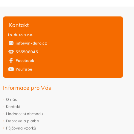
Kontakt
In-duro s.r.o.
info
@
in-duro.cz
555508945
Facebook
YouTube
Vložením hodnocení souhlasíte s
podmínkami ochrany
osobních údajů
Informace pro Vás
O nás
Kontakt
Hodnocení obchodu
Doprava a platba
Půjčovna vzorků