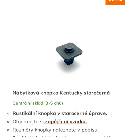
Nábytková knopka Kentucky staročerná
Centrální sklad (3-5 dnů)
Rustikální knopka v staročerné úpravě.
Objednejte si
zapůjčení vzorku.
Rozměry knopky naleznete v popisu.