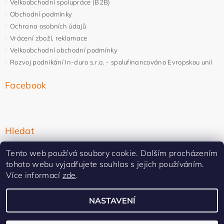
Velkoobchodní spolupráce (B2B)
Obchodní podmínky
Ochrana osobních údajů
Vrácení zboží, reklamace
Velkoobchodní obchodní podmínky
Rozvoj podnikání In-duro s.r.o. - spolufinancováno Evropskou unií
Facebook
Hledat
Tento web používá soubory cookie. Dalším procházením
tohoto webu vyjadřujete souhlas s jejich používáním.
Více informací
zde
.
NASTAVENÍ
Upravit nastavení cookies
2026 ©
In-duro
, všechna práva vyhrazena