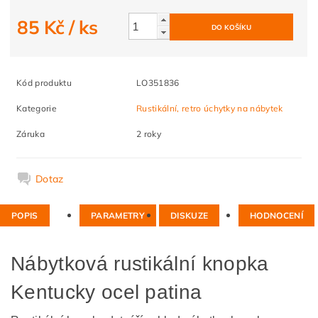
85 Kč
/ ks
Kód produktu
LO351836
Kategorie
Rustikální, retro úchytky na nábytek
Záruka
2 roky
Dotaz
POPIS
PARAMETRY
DISKUZE
HODNOCENÍ
Nábytková rustikální knopka
Kentucky ocel patina