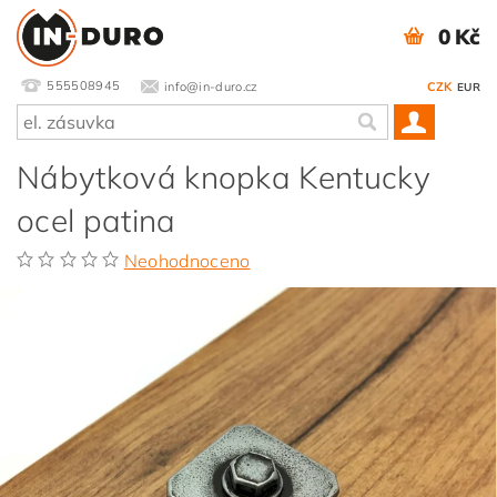
0 Kč
555508945
info@in-duro.cz
CZK
EUR
Nábytková knopka Kentucky
ocel patina
Neohodnoceno