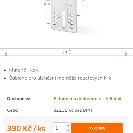
1
z 2
Materiál: kov.
Šablona pro ulehčení montáže rozetových klik.
Dostupnost
Skladem u dodavatele - 3-5 dnů
Cena
322,31 Kč bez DPH
390 Kč
/ ks