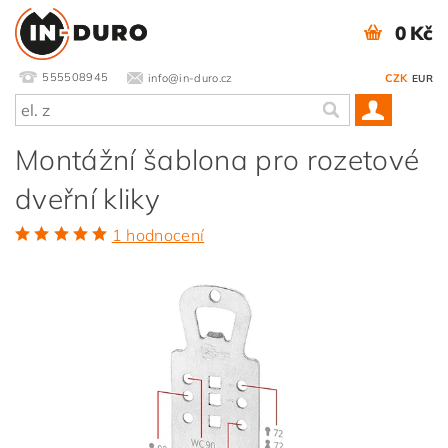
0 Kč
555508945
info@in-duro.cz
CZK
EUR
Montážní šablona pro rozetové
dveřní kliky
1 hodnocení