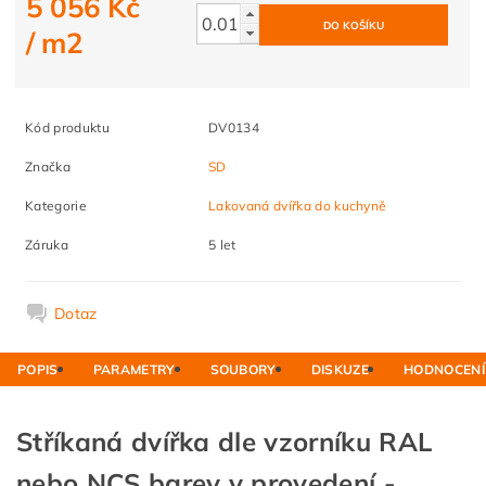
5 056 Kč
/ m2
Kód produktu
DV0134
Značka
SD
Kategorie
Lakovaná dvířka do kuchyně
Záruka
5 let
Dotaz
POPIS
PARAMETRY
SOUBORY
DISKUZE
HODNOCENÍ
Stříkaná dvířka dle vzorníku RAL
nebo NCS barev v provedení -