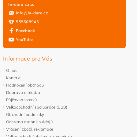
In-duro s.r.o.
info
@
in-duro.cz
555508945
Facebook
YouTube
Vložením hodnocení souhlasíte s
podmínkami ochrany
osobních údajů
Informace pro Vás
O nás
Kontakt
Hodnocení obchodu
Doprava a platba
Půjčovna vzorků
Velkoobchodní spolupráce (B2B)
Obchodní podmínky
Ochrana osobních údajů
Vrácení zboží, reklamace
Velkoobchodní obchodní podmínky