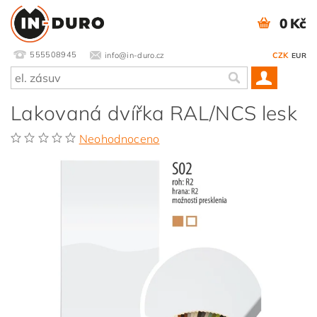
0 Kč
555508945
info@in-duro.cz
CZK
EUR
Lakovaná dvířka RAL/NCS lesk
Neohodnoceno