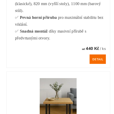
(klasické), 820 mm (vyšší stoly), 1100 mm (barový
stůl).
✅
Pevná horní příruba
pro maximální stabilitu bez
viklání.
✅
Snadná montáž
díky masivní přírubě s
předvrtanými otvory.
440 Kč
/ ks
od
DETAIL