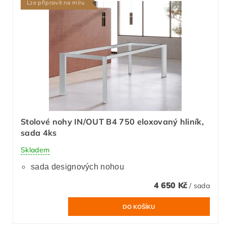
Lze připravit na míru
Stolové nohy IN/OUT B4 750 eloxovaný hliník,
sada 4ks
Skladem
sada designových nohou
4 650 Kč
/ sada