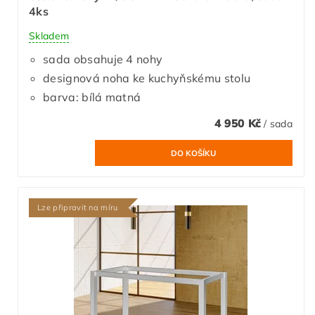
4ks
Skladem
sada obsahuje 4 nohy
designová noha ke kuchyňskému stolu
barva: bílá matná
4 950 Kč
/ sada
Lze připravit na míru