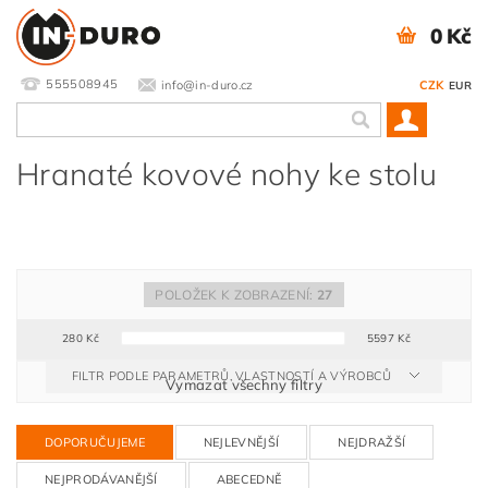
0 Kč
555508945
info@in-duro.cz
CZK
EUR
Hranaté kovové nohy ke stolu
POLOŽEK K ZOBRAZENÍ:
27
280
Kč
5597
Kč
FILTR PODLE PARAMETRŮ, VLASTNOSTÍ A VÝROBCŮ
Vymazat všechny filtry
DOPORUČUJEME
NEJLEVNĚJŠÍ
NEJDRAŽŠÍ
NEJPRODÁVANĚJŠÍ
ABECEDNĚ