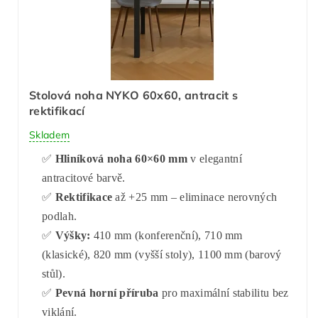
Stolová noha NYKO 60x60, antracit s
rektifikací
Skladem
✅
Hliníková noha 60×60 mm
v elegantní
antracitové barvě.
✅
Rektifikace
až +25 mm – eliminace nerovných
podlah.
✅
Výšky:
410 mm (konferenční), 710 mm
(klasické), 820 mm (vyšší stoly), 1100 mm (barový
stůl).
✅
Pevná horní příruba
pro maximální stabilitu bez
viklání.