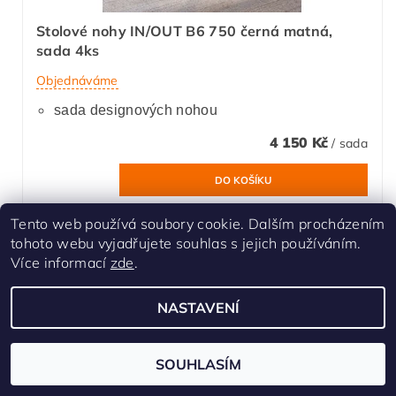
Stolové nohy IN/OUT B6 750 černá matná,
sada 4ks
Objednáváme
sada designových nohou
4 150 Kč
/ sada
Tento web používá soubory cookie. Dalším procházením
tohoto webu vyjadřujete souhlas s jejich používáním.
Lze připravit na míru
Více informací
zde
.
NASTAVENÍ
SOUHLASÍM