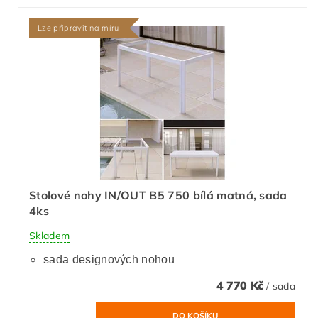
Lze připravit na míru
Stolové nohy IN/OUT B5 750 bílá matná, sada
4ks
Skladem
sada designových nohou
4 770 Kč
/ sada