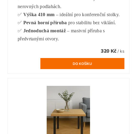
nerovných podlahách.
✅
Výška 410 mm
– ideální pro konferenční stolky.
✅
Pevná horní příruba
pro stabilitu bez viklání.
✅
Jednoduchá montáž
– masivní příruba s
předvrtanými otvory.
320 Kč
/ ks