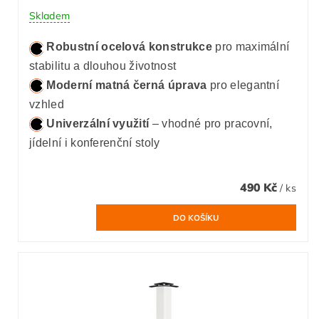
Skladem
Robustní ocelová konstrukce
pro maximální
stabilitu a dlouhou životnost
Moderní matná černá úprava
pro elegantní
vzhled
Univerzální využití
– vhodné pro pracovní,
jídelní i konferenční stoly
490 Kč
/ ks