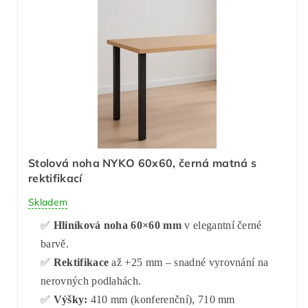
Stolová noha NYKO 60x60, černá matná s
rektifikací
Skladem
✅
Hliníková noha 60×60 mm
v elegantní černé
barvě.
✅
Rektifikace
až +25 mm – snadné vyrovnání na
nerovných podlahách.
✅
Výšky:
410 mm (konferenční), 710 mm