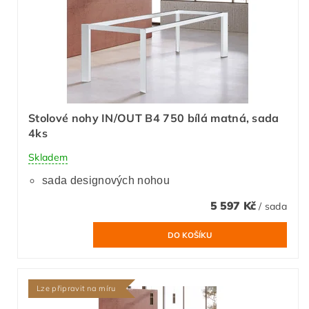
Stolové nohy IN/OUT B4 750 bílá matná, sada
4ks
Skladem
sada designových nohou
5 597 Kč
/ sada
Lze připravit na míru