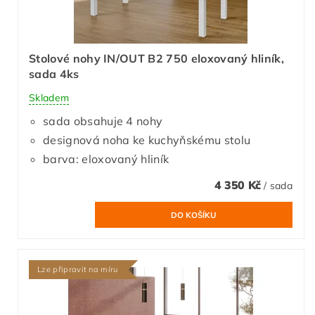
Stolové nohy IN/OUT B2 750 eloxovaný hliník,
sada 4ks
Skladem
sada obsahuje 4 nohy
designová noha ke kuchyňskému stolu
barva: eloxovaný hliník
4 350 Kč
/ sada
Lze připravit na míru