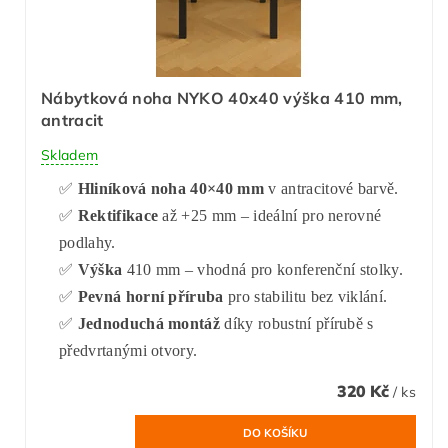
Nábytková noha NYKO 40x40 výška 410 mm,
antracit
Skladem
✅
Hliníková noha 40×40 mm
v antracitové barvě.
✅
Rektifikace
až +25 mm – ideální pro nerovné
podlahy.
✅
Výška
410 mm – vhodná pro konferenční stolky.
✅
Pevná horní příruba
pro stabilitu bez viklání.
✅
Jednoduchá montáž
díky robustní přírubě s
předvrtanými otvory.
320 Kč
/ ks