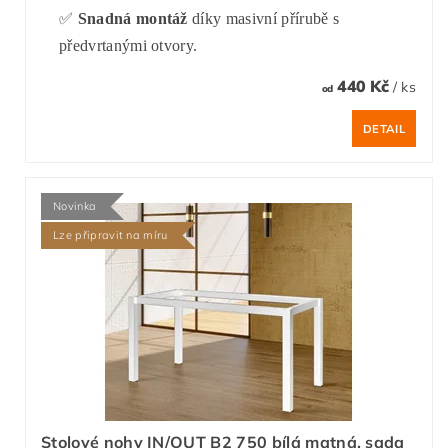
✅
Snadná montáž
díky masivní přírubě s
předvrtanými otvory.
440 Kč
/ ks
od
DETAIL
Novinka
Lze připravit na míru
Stolové nohy IN/OUT B2 750 bílá matná, sada