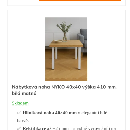
Nábytková noha NYKO 40x40 výška 410 mm,
bílá matná
Skladem
✅
Hliníková noha 40×40 mm
v elegantní bílé
barvě.
✅
Rektifikace
až +25 mm – snadné vyrovnání i na