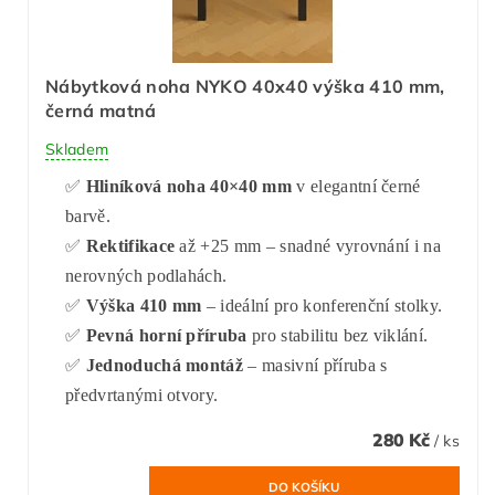
Nábytková noha NYKO 40x40 výška 410 mm,
černá matná
Skladem
✅
Hliníková noha 40×40 mm
v elegantní černé
barvě.
✅
Rektifikace
až +25 mm – snadné vyrovnání i na
nerovných podlahách.
✅
Výška 410 mm
– ideální pro konferenční stolky.
✅
Pevná horní příruba
pro stabilitu bez viklání.
✅
Jednoduchá montáž
– masivní příruba s
předvrtanými otvory.
280 Kč
/ ks