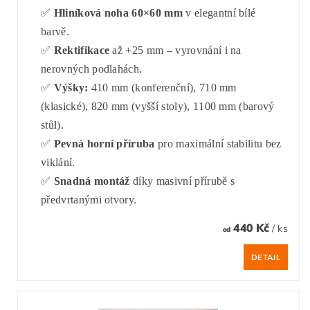
✅
Hliníková noha 60×60 mm
v elegantní bílé
barvě.
✅
Rektifikace
až +25 mm – vyrovnání i na
nerovných podlahách.
✅
Výšky:
410 mm (konferenční), 710 mm
(klasické), 820 mm (vyšší stoly), 1100 mm (barový
stůl).
✅
Pevná horní příruba
pro maximální stabilitu bez
viklání.
✅
Snadná montáž
díky masivní přírubě s
předvrtanými otvory.
440 Kč
/ ks
od
DETAIL