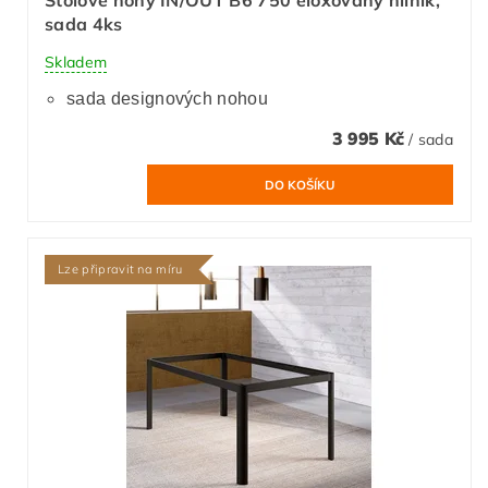
Stolové nohy IN/OUT B6 750 eloxovaný hliník,
sada 4ks
Skladem
sada designových nohou
3 995 Kč
/ sada
Lze připravit na míru