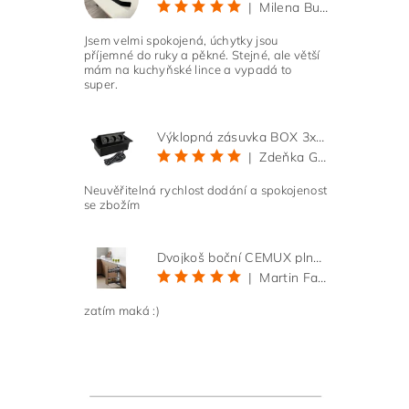
|
Milena Bučková
Jsem velmi spokojená, úchytky jsou
příjemné do ruky a pěkné. Stejné, ale větší
mám na kuchyňské lince a vypadá to
super.
Výklopná zásuvka BOX 3x 230V s 3m kabelem - černá
|
Zdeňka Gold
Neuvěřitelná rychlost dodání a spokojenost
se zbožím
Dvojkoš boční CEMUX plné dno 3D, s tlumením antracit 200 mm
|
Martin Faltus
zatím maká :)