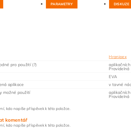
PARAMETRY
DISKUZE
Hranipex
odné pro použití (?)
aplikačních
Pravidelná 
EVA
ená aplikace
v tavné ná
y možné použití
aplikačních
Pravidelná 
ní, kdo napíše příspěvek k této položce.
at komentář
ní, kdo napíše příspěvek k této položce.