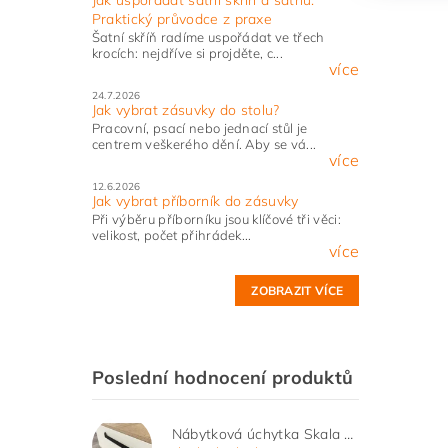
Praktický průvodce z praxe
Šatní skříň radíme uspořádat ve třech
krocích: nejdříve si projděte, c...
více
24.7.2026
Jak vybrat zásuvky do stolu?
Pracovní, psací nebo jednací stůl je
centrem veškerého dění. Aby se vá...
více
12.6.2026
Jak vybrat příborník do zásuvky
Při výběru příborníku jsou klíčové tři věci:
velikost, počet přihrádek...
více
ZOBRAZIT VÍCE
Poslední hodnocení produktů
Nábytková úchytka Skala černá matná