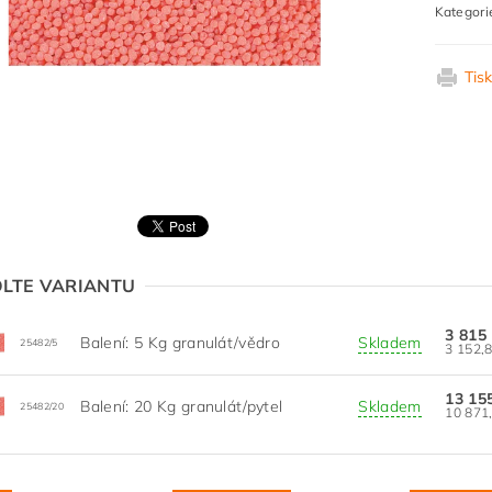
Kategori
Tis
LTE VARIANTU
3 815
Balení: 5 Kg granulát/vědro
Skladem
25482/5
13 15
Balení: 20 Kg granulát/pytel
Skladem
25482/20