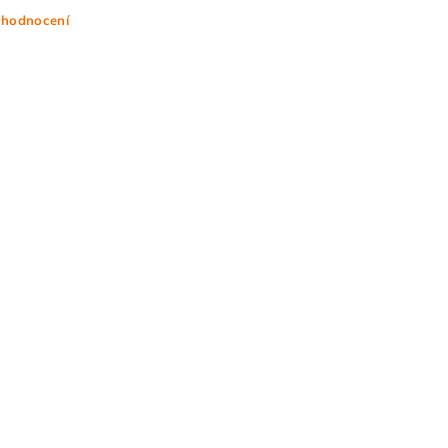
 hodnocení
ním hodnocení souhlasíte s
podmínkami ochrany osobních údajů