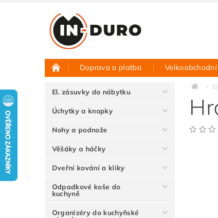
Doprava a platba
Velkoobchodní
Půjčovna vzorků
Hodnocení obchodu
C
El. zásuvky do nábytku
Hr
Úchytky a knopky
Nohy a podnože
Věšáky a háčky
Dveřní kování a kliky
Odpadkové koše do
kuchyně
Organizéry do kuchyňské