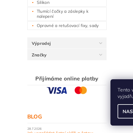
Silikon
Tlumící čočky a záslepky k
nalepení
Opravné a retušovací fixy, sady
Výprodej
Značky
Přijímáme online platby
Tento 
vyjadř
NAS
BLOG
28.7.2026
Jak uspořádat šatní skříň a šatnu: