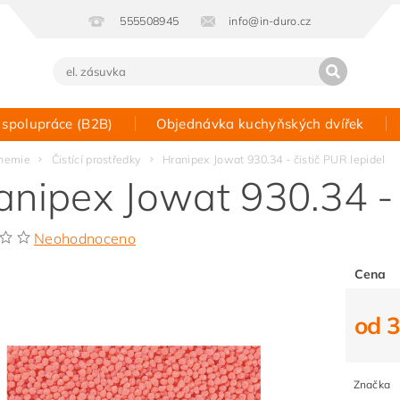
555508945
info@in-duro.cz
 spolupráce (B2B)
Objednávka kuchyňských dvířek
Kontakt
hemie
Čistící prostředky
Hranipex Jowat 930.34 - čistič PUR lepidel
anipex Jowat 930.34 - 
Neohodnoceno
Cena
od 
Značka