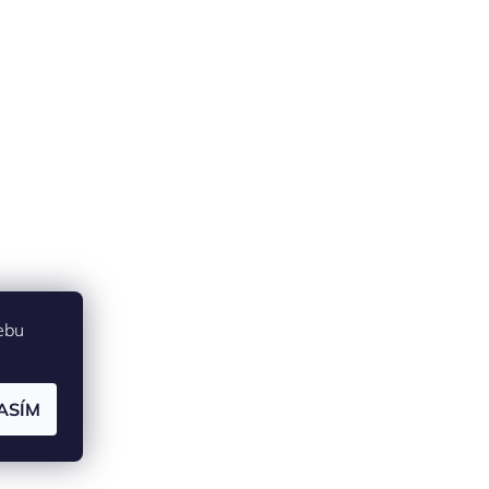
ebu
ASÍM