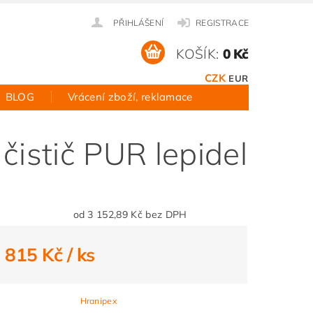
PŘIHLÁŠENÍ
REGISTRACE
KOŠÍK:
0 Kč
CZK
EUR
BLOG
Vrácení zboží, reklamace
čistič PUR lepidel
od 3 152,89 Kč bez DPH
3 815 Kč
/ ks
Hranipex