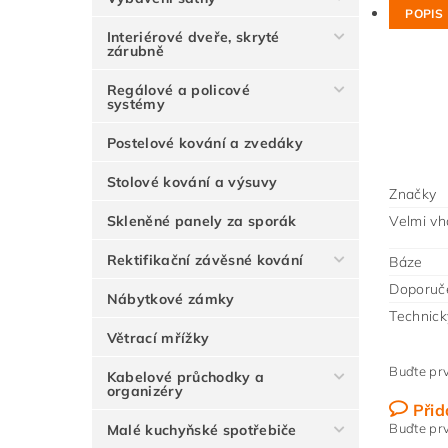
POPIS
Interiérové dveře, skryté
zárubně
Regálové a policové
systémy
Postelové kování a zvedáky
Stolové kování a výsuvy
Značky
Skleněné panely za sporák
Velmi vh
Rektifikační závěsné kování
Báze
Doporuč
Nábytkové zámky
Technick
Větrací mřížky
Buďte prv
Kabelové průchodky a
organizéry
Přid
Buďte prv
Malé kuchyňské spotřebiče