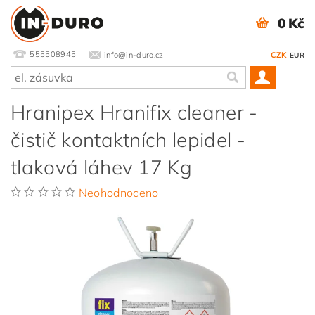
0 Kč
555508945
info@in-duro.cz
CZK
EUR
Hranipex Hranifix cleaner -
čistič kontaktních lepidel -
tlaková láhev 17 Kg
Neohodnoceno