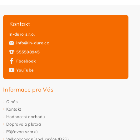
Kontakt
In-duro s.r.o.
info
@
in-duro.cz
555508945
Facebook
YouTube
Vložením hodnocení souhlasíte s
podmínkami ochrany
osobních údajů
Informace pro Vás
O nás
Kontakt
Hodnocení obchodu
Doprava a platba
Půjčovna vzorků
Velkoobchodní spolupráce (B2B)