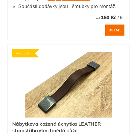
Součásti dodávky jsou i šroubky pro montáž.
150 Kč
/ ks
od
DETAIL
Výprodej
Nábytková kožená úchytka LEATHER
starostříbro/tm. hnědá kůže