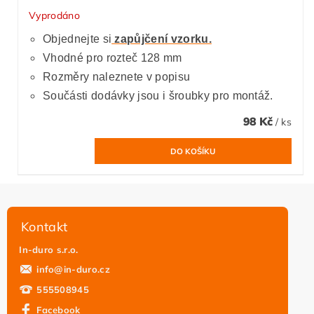
Vyprodáno
Objednejte si
zapůjčení vzorku.
Vhodné pro rozteč 128 mm
Rozměry naleznete v popisu
Součásti dodávky jsou i šroubky pro montáž.
98 Kč
/ ks
Kontakt
In-duro s.r.o.
info
@
in-duro.cz
555508945
Facebook