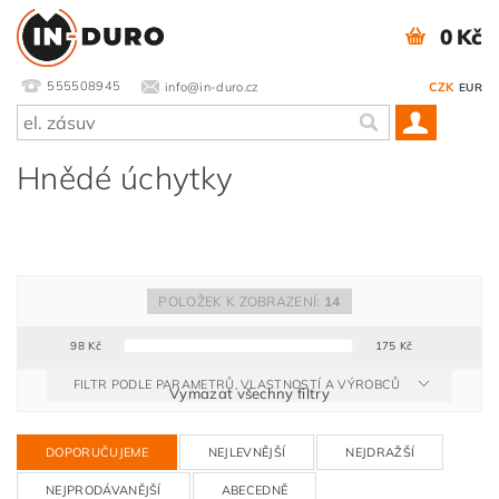
0 Kč
555508945
info@in-duro.cz
CZK
EUR
Hnědé úchytky
POLOŽEK K ZOBRAZENÍ:
14
98
Kč
175
Kč
FILTR PODLE PARAMETRŮ, VLASTNOSTÍ A VÝROBCŮ
Vymazat všechny filtry
DOPORUČUJEME
NEJLEVNĚJŠÍ
NEJDRAŽŠÍ
NEJPRODÁVANĚJŠÍ
ABECEDNĚ