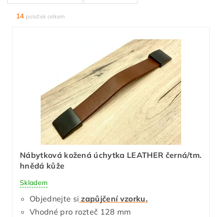
14
položek celkem
Nábytková kožená úchytka LEATHER černá/tm.
hnědá kůže
Skladem
Objednejte si
zapůjčení vzorku.
Vhodné pro rozteč 128 mm