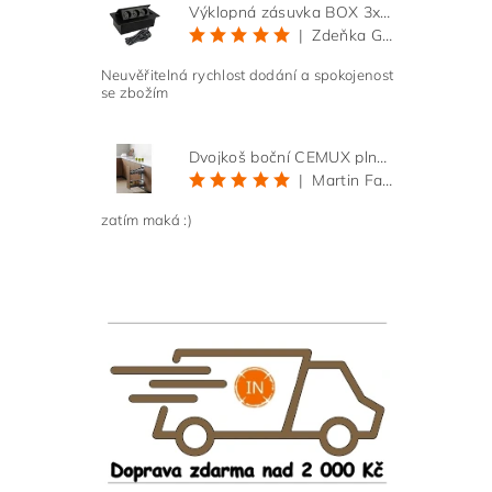
Výklopná zásuvka BOX 3x 230V s 3m kabelem - černá
|
Zdeňka Gold
Neuvěřitelná rychlost dodání a spokojenost
se zbožím
Dvojkoš boční CEMUX plné dno 3D, s tlumením antracit 200 mm
|
Martin Faltus
zatím maká :)