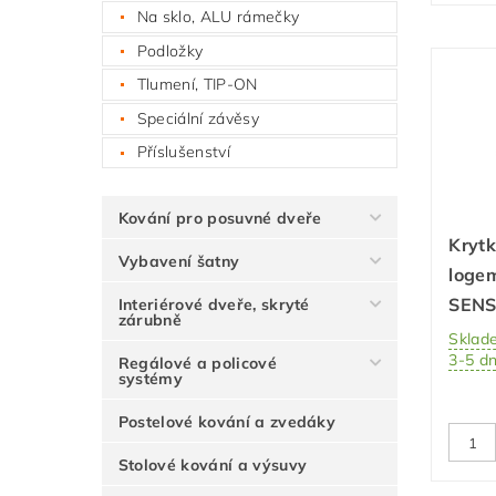
Na sklo, ALU rámečky
Podložky
Tlumení, TIP-ON
Speciální závěsy
Příslušenství
Kování pro posuvné dveře
Krytk
Vybavení šatny
logem
SEN
Interiérové dveře, skryté
zárubně
Sklad
3-5 d
Regálové a policové
systémy
Postelové kování a zvedáky
Stolové kování a výsuvy