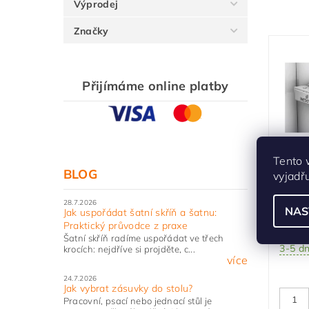
Výprodej
Značky
Přijímáme online platby
Závě
Tento 
BLOG
vyjadř
Sens
pro 
28.7.2026
NAS
Jak uspořádat šatní skříň a šatnu:
prov
Praktický průvodce z praxe
Sklad
Šatní skříň radíme uspořádat ve třech
3-5 d
krocích: nejdříve si projděte, c...
více
24.7.2026
Jak vybrat zásuvky do stolu?
Pracovní, psací nebo jednací stůl je