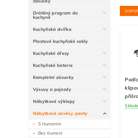
zásuvky
DOPO
Drátěný program do
kuchyně
Kuchyňská dvířka
Plastové kuchyňské sokly
Kuchyňské dřezy
Kuchyňské baterie
Kompletní zásuvky
Podlo
klipo
Výsuvy a pojezdy
přišr
Nábytkové výklopy
Sklad
Nábytkové závěsy, panty
S tlumením
Bez tlumení