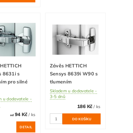
 HETTICH
Závěs HETTICH
 8631i s
Sensys 8639i W90 s
ím pro silné
tlumením
Skladem u dodavatele -
3-5 dnů
 u dodavatele -
ů
186 Kč
/ ks
94 Kč
/ ks
od
DETAIL