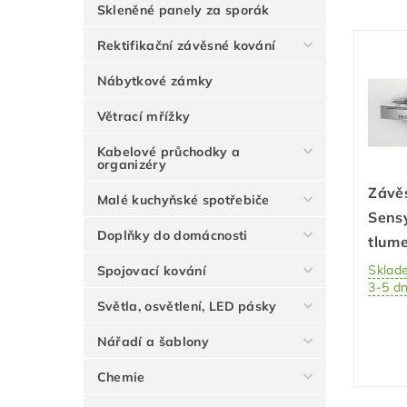
Skleněné panely za sporák
Rektifikační závěsné kování
Nábytkové zámky
Větrací mřížky
Kabelové průchodky a
organizéry
Závě
Malé kuchyňské spotřebiče
Sens
Doplňky do domácnosti
tlume
Sklad
Spojovací kování
3-5 d
Světla, osvětlení, LED pásky
Nářadí a šablony
Chemie