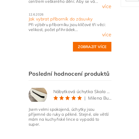
centrem veškerého dění. Aby se vá...
více
12.6.2026
Jak vybrat příborník do zásuvky
Při výběru příborníku jsou klíčové tři věci:
velikost, počet přihrádek...
více
ZOBRAZIT VÍCE
Poslední hodnocení produktů
Nábytková úchytka Skala černá matná
|
Milena Bučková
Jsem velmi spokojená, úchytky jsou
příjemné do ruky a pěkné. Stejné, ale větší
mám na kuchyňské lince a vypadá to
super.