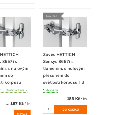
Novinka
 HETTICH
Závěs HETTICH
 8657i s
Sensys 8657i s
ím, s nulovým
tlumením, s nulovým
hem do
přesahem do
sti korpusu
světlosti korpusu TB
 u dodavatele -
Skladem
ů
183 Kč
/ ks
187 Kč
/ ks
od
DETAIL