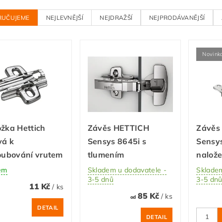
RUČUJEME
NEJLEVNĚJŠÍ
NEJDRAŽŠÍ
NEJPRODÁVANĚJŠÍ
Novink
žka Hettich
Závěs HETTICH
Závěs
vá k
Sensys 8645i s
Sensy
oubování vrutem
tlumením
nalože
em
Skladem u dodavatele -
Skladem
3-5 dnů
3-5 dn
11 Kč
/ ks
85 Kč
/ ks
od
DETAIL
DETAIL