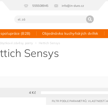
555508945
info@in-duro.cz
 spolupráce (B2B)
Objednávka kuchyňských dvířek
Kontakt
ábytkové závěsy, panty
Hettich Sensys
ttich Sensys
4
Kč
FILTR PODLE PARAMETRŮ, VLASTNOSTÍ