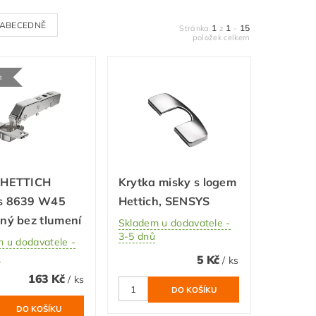
ABECEDNĚ
1
1
15
Stránka
z
-
položek celkem
a
 HETTICH
Krytka misky s logem
s 8639 W45
Hettich, SENSYS
ný bez tlumení
Skladem u dodavatele -
3-5 dnů
 u dodavatele -
ů
5 Kč
/ ks
163 Kč
/ ks