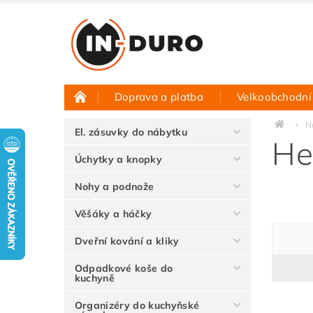
Doprava a platba
Velkoobchodní
Půjčovna vzorků
Hodnocení obchodu
N
El. zásuvky do nábytku
He
Úchytky a knopky
Nohy a podnože
Věšáky a háčky
Dveřní kování a kliky
Odpadkové koše do
kuchyně
Organizéry do kuchyňské