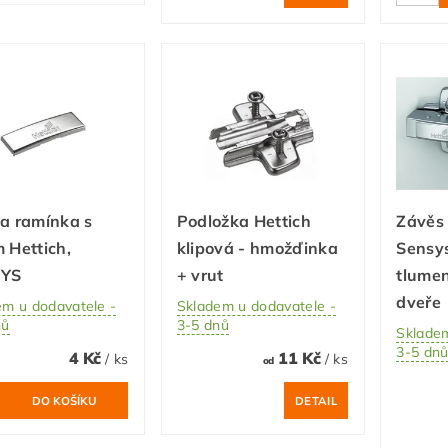
a ramínka s
Podložka Hettich
Závěs
 Hettich,
klipová - hmožďinka
Sensys
SYS
+ vrut
tlumen
dveře
em u dodavatele -
Skladem u dodavatele -
nů
3-5 dnů
Skladem
3-5 dn
4 Kč
11 Kč
/ ks
/ ks
od
DETAIL