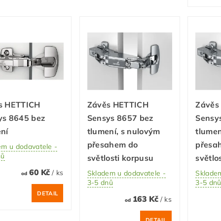
s HETTICH
Závěs HETTICH
Závěs
ys 8645 bez
Sensys 8657 bez
Sensys
ní
tlumení, s nulovým
tlumen
přesahem do
přesa
em u dodavatele -
nů
světlosti korpusu
světlo
60 Kč
/ ks
Skladem u dodavatele -
Skladem
od
3-5 dnů
3-5 dn
DETAIL
163 Kč
/ ks
od
DETAIL