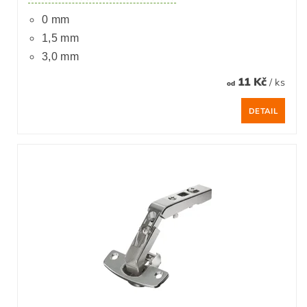
0 mm
1,5 mm
3,0 mm
11 Kč
/ ks
od
DETAIL