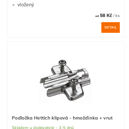
vložený
58 Kč
/ ks
od
DETAIL
Podložka Hettich klipová - hmožďinka + vrut
Skladem u dodavatele - 3-5 dnů