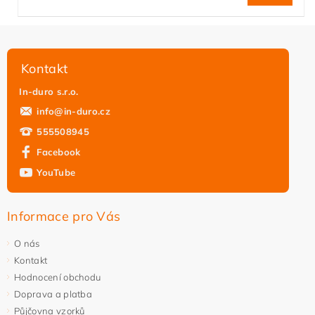
Kontakt
In-duro s.r.o.
info
@
in-duro.cz
555508945
Facebook
YouTube
Informace pro Vás
O nás
Kontakt
Hodnocení obchodu
Doprava a platba
Půjčovna vzorků