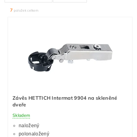
7
položek celkem
Závěs HETTICH Intermat 9904 na skleněné
dveře
Skladem
naložený
polonaložený