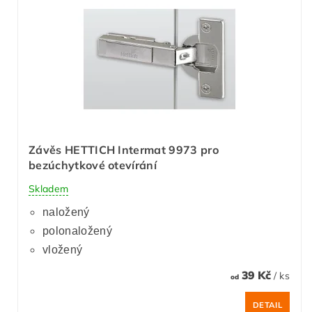
Závěs HETTICH Intermat 9973 pro
bezúchytkové otevírání
Skladem
naložený
polonaložený
vložený
39 Kč
/ ks
od
DETAIL