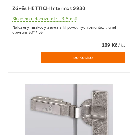
Závěs HETTICH Intermat 9930
Skladem u dodavatele - 3-5 dnů
Naložený miskový závěs s klipovou rychlomontáží, úhel
otevření 50° / 65°
109 Kč
/ ks