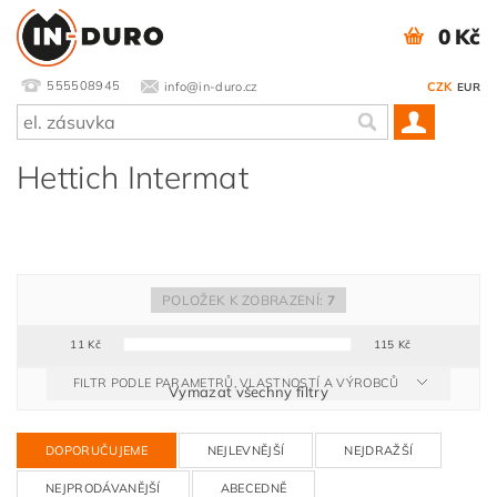
0 Kč
555508945
info@in-duro.cz
CZK
EUR
Hettich Intermat
POLOŽEK K ZOBRAZENÍ:
7
11
Kč
115
Kč
FILTR PODLE PARAMETRŮ, VLASTNOSTÍ A VÝROBCŮ
Vymazat všechny filtry
DOPORUČUJEME
NEJLEVNĚJŠÍ
NEJDRAŽŠÍ
NEJPRODÁVANĚJŠÍ
ABECEDNĚ