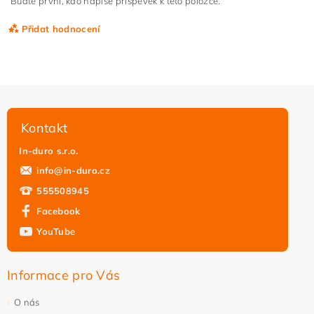
Buďte první, kdo napíše příspěvek k této položce.
Přidat hodnocení
Kontakt
In-duro s.r.o.
info
@
in-duro.cz
555508945
Facebook
YouTube
Vložením hodnocení souhlasíte s
podmínkami ochrany
osobních údajů
Informace pro Vás
O nás