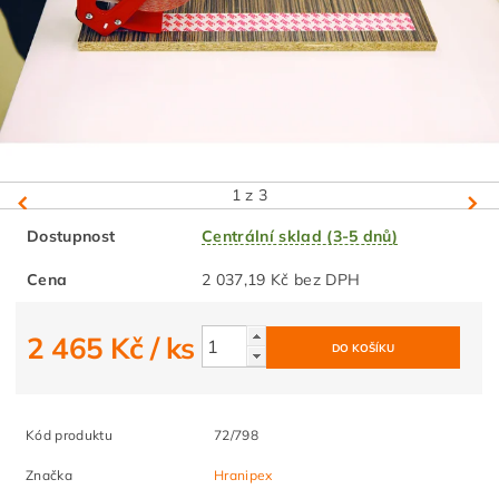
1
z 3
Dostupnost
Centrální sklad (3-5 dnů)
Cena
2 037,19 Kč bez DPH
2 465 Kč
/ ks
Kód produktu
72/798
Značka
Hranipex