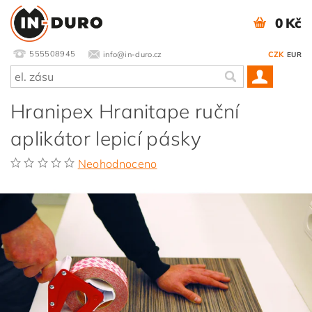
0 Kč
555508945
info@in-duro.cz
CZK
EUR
Hranipex Hranitape ruční
aplikátor lepicí pásky
Neohodnoceno