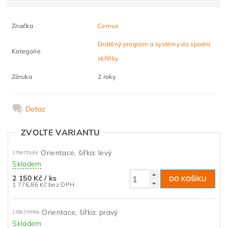
Značka
Cemux
Drátěný program a systémy do spodní
Kategorie
skříňky
Záruka
2 roky
Dotaz
ZVOLTE VARIANTU
Orientace, šířka: levý
175577/LEV
Skladem
2 150 Kč
/ ks
1 776,86 Kč bez DPH
Orientace, šířka: pravý
175577/PRA
Skladem