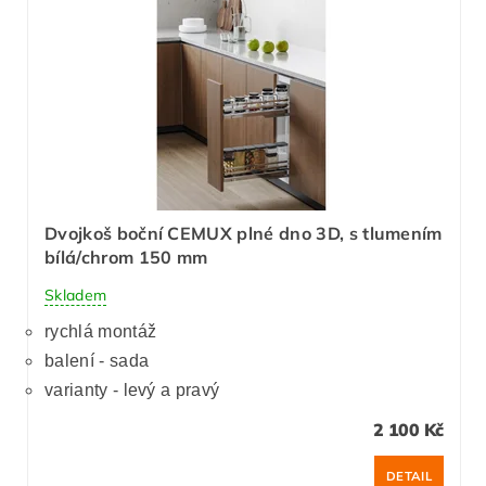
Dvojkoš boční CEMUX plné dno 3D, s tlumením
bílá/chrom 150 mm
Skladem
rychlá montáž
balení - sada
varianty - levý a pravý
2 100 Kč
DETAIL