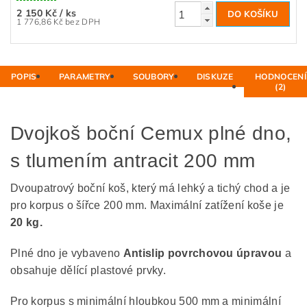
2 150 Kč
/ ks
1 776,86 Kč bez DPH
POPIS
PARAMETRY
SOUBORY
DISKUZE
HODNOCENÍ
(2)
Dvojkoš boční Cemux plné dno,
s tlumením antracit 200 mm
Dvoupatrový boční koš, který má lehký a tichý chod a je
pro korpus o šířce 200 mm. Maximální zatížení koše je
20 kg.
Plné dno je vybaveno
Antislip povrchovou úpravou
a
obsahuje dělící plastové prvky.
Pro korpus s minimální hloubkou 500 mm a minimální