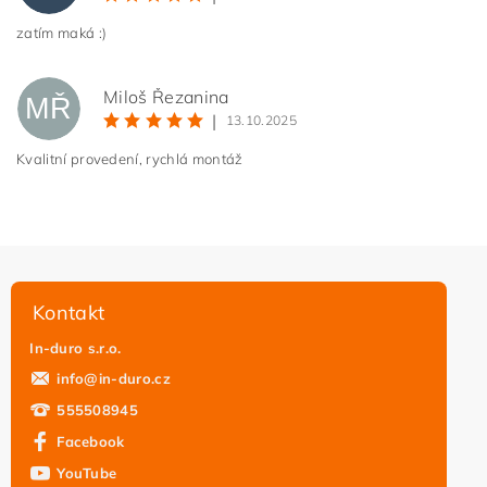
zatím maká :)
Miloš Řezanina
MŘ
|
13.10.2025
Kvalitní provedení, rychlá montáž
Vložením hodnocení souhlasíte s
podmínkami ochrany
osobních údajů
Kontakt
In-duro s.r.o.
info
@
in-duro.cz
555508945
Facebook
YouTube