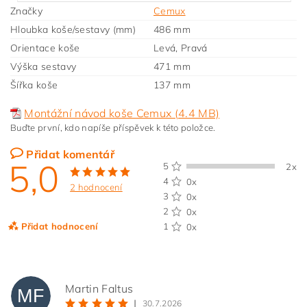
Značky
Cemux
Hloubka koše/sestavy (mm)
486 mm
Orientace koše
Levá, Pravá
Výška sestavy
471 mm
Šířka koše
137 mm
Montážní návod koše Cemux (4.4 MB)
Buďte první, kdo napíše příspěvek k této položce.
Přidat komentář
5,0
5
2x
4
0x
2 hodnocení
3
0x
2
0x
Přidat hodnocení
1
0x
Martin Faltus
MF
|
30.7.2026