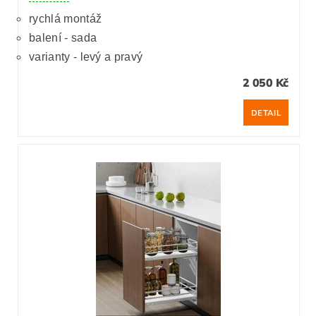
rychlá montáž
balení - sada
varianty - levý a pravý
2 050 Kč
DETAIL