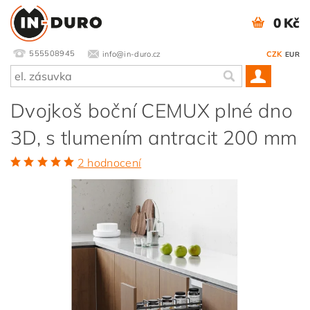
0 Kč
555508945
info@in-duro.cz
CZK
EUR
Dvojkoš boční CEMUX plné dno
3D, s tlumením antracit 200 mm
2 hodnocení