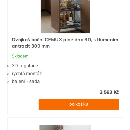
Dvojkoš boční CEMUX plné dno 3D, s tlumením
antracit 300 mm
Skladem
3D regulace
rychlá montáž
balení - sada
2 563 Kč