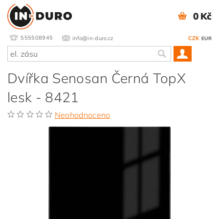
0 Kč
555508945
info@in-duro.cz
CZK
EUR
Dvířka Senosan Černá TopX
lesk - 8421
Neohodnoceno