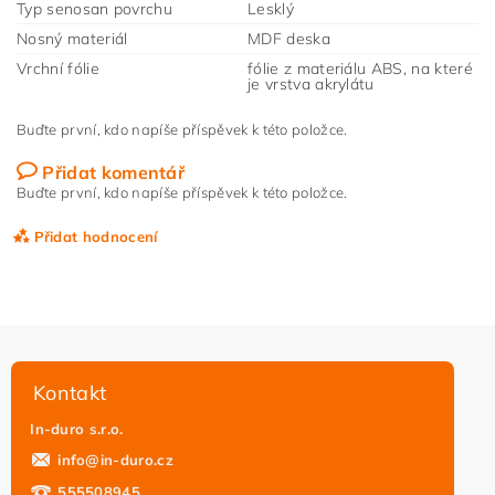
Typ senosan povrchu
Lesklý
Nosný materiál
MDF deska
Vrchní fólie
fólie z materiálu ABS, na které
je vrstva akrylátu
Buďte první, kdo napíše příspěvek k této položce.
Přidat komentář
Buďte první, kdo napíše příspěvek k této položce.
Přidat hodnocení
Kontakt
In-duro s.r.o.
info
@
in-duro.cz
555508945