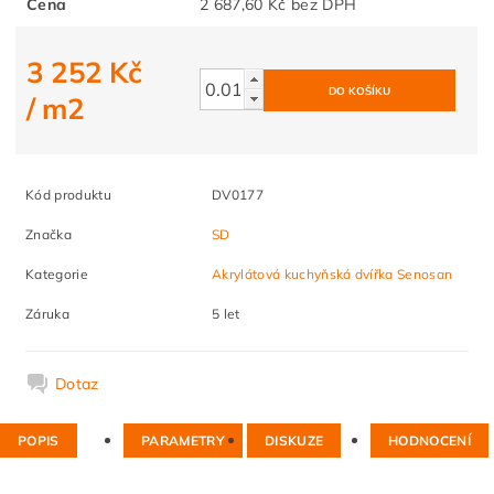
Cena
2 687,60 Kč bez DPH
3 252 Kč
/ m2
Kód produktu
DV0177
Značka
SD
Kategorie
Akrylátová kuchyňská dvířka Senosan
Záruka
5 let
Dotaz
POPIS
PARAMETRY
DISKUZE
HODNOCENÍ