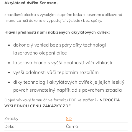
Akrylátová dvířka Senosan ,
zrcadlová plocha s vysokým stupněm lesku + laserem aplikovaná
hrana zaručí dokonale vypadající výsledek bez spáry.
Hlavní přednosti námi nabízených akrylátových dvířek:
dokonalý vzhled bez spáry díky technologii
laserového olepení dílce
laserová hrana s vyšší odolností vůči vlhkosti
vyšší odolnosti vůči teplotním rozdílům
díky technologii akrylátových dvířek je jejich lesklý
povrch srovnatelný například s povrchem zrcadla
Objednávkový formulář ve formátu PDF ke stažení -
NEPOČÍTÁ
VÝSLEDNOU CENU ZAKÁZKY ZDE
Značky
SD
Dekor
Černá