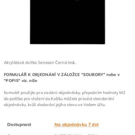
Akrylátová dvířka Senosan Černá lesk.
FORMULÁŘ K OBJEDNÁNÍ V ZÁLOŽCE "SOUBORY" nebo v
"POPIS" viz. níže
formulář použijte pro zaslání objednávky, přepsáním hodnoty M2
do políčka pro vložení do Košíku můžete provést standardní
objednávku, kvůli sledování jejího stavu ve Vašem účtu.
Dostupnost
Na objednávku 7 dní