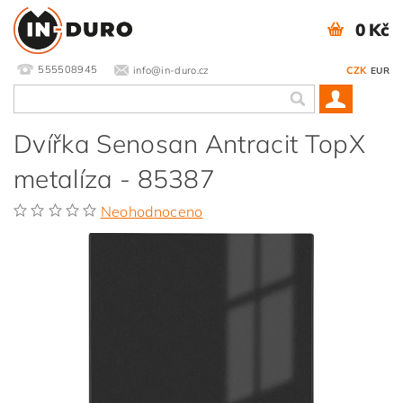
0 Kč
555508945
info@in-duro.cz
CZK
EUR
Dvířka Senosan Antracit TopX
metalíza - 85387
Neohodnoceno