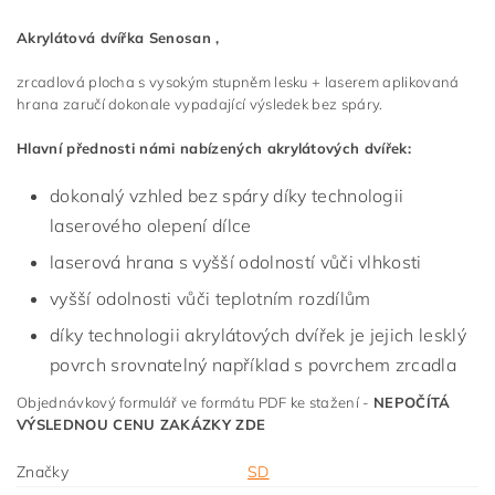
Akrylátová dvířka Senosan ,
zrcadlová plocha s vysokým stupněm lesku + laserem aplikovaná
hrana zaručí dokonale vypadající výsledek bez spáry.
Hlavní přednosti námi nabízených akrylátových dvířek:
dokonalý vzhled bez spáry díky technologii
laserového olepení dílce
laserová hrana s vyšší odolností vůči vlhkosti
vyšší odolnosti vůči teplotním rozdílům
díky technologii akrylátových dvířek je jejich lesklý
povrch srovnatelný například s povrchem zrcadla
Objednávkový formulář ve formátu PDF ke stažení -
NEPOČÍTÁ
VÝSLEDNOU CENU ZAKÁZKY ZDE
Značky
SD