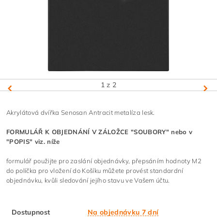
1
z 2
Akrylátová dvířka Senosan Antracit metalíza lesk.
FORMULÁŘ K OBJEDNÁNÍ V ZÁLOŽCE "SOUBORY" nebo v
"POPIS" viz. níže
formulář použijte pro zaslání objednávky, přepsáním hodnoty M2
do políčka pro vložení do Košíku můžete provést standardní
objednávku, kvůli sledování jejího stavu ve Vašem účtu.
Dostupnost
Na objednávku 7 dní