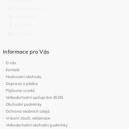
In-duro s.r.o.
info
@
in-duro.cz
555508945
Facebook
YouTube
Vložením hodnocení souhlasíte s
podmínkami ochrany
osobních údajů
Informace pro Vás
O nás
Kontakt
Hodnocení obchodu
Doprava a platba
Půjčovna vzorků
Velkoobchodní spolupráce (B2B)
Obchodní podmínky
Ochrana osobních údajů
Vrácení zboží, reklamace
Velkoobchodní obchodní podmínky