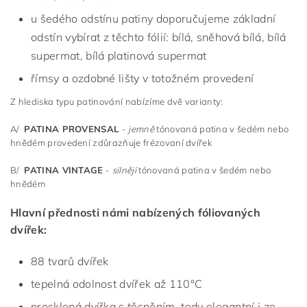
u šedého odstínu patiny doporučujeme základní
odstín vybírat z těchto fólií: bílá, sněhová bílá, bílá
supermat, bílá platinová supermat
římsy a ozdobné lišty v totožném provedení
Z hlediska typu patinování nabízíme dvě varianty:
A/
PATINA PROVENSAL
-
jemně
tónovaná patina v šedém nebo
hnědém provedení zdůrazňuje frézovaní dvířek
B/
PATINA VINTAGE
-
silněji
tónovaná patina v šedém nebo
hnědém
Hlavní přednosti námi nabízených fóliovaných
dvířek:
88 tvarů dvířek
tepelná odolnost dvířek až 110°C
prosklená dvířka s těsněním, tedy elegantní i ze