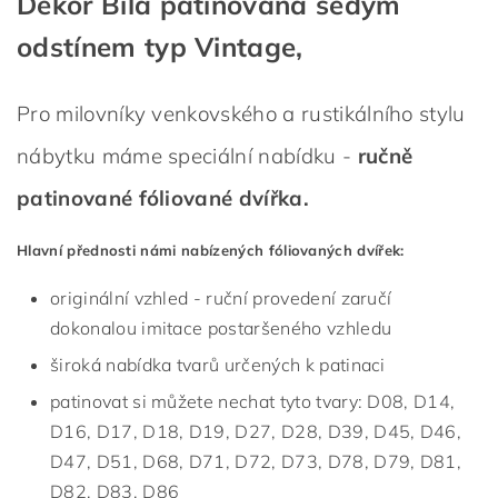
Dekor Bílá patinovaná šedým
odstínem typ Vintage,
Pro milovníky venkovského a rustikálního stylu
nábytku máme speciální nabídku -
ručně
patinované fóliované dvířka.
Hlavní přednosti námi nabízených fóliovaných dvířek:
originální vzhled - ruční provedení zaručí
dokonalou imitace postaršeného vzhledu
široká nabídka tvarů určených k patinaci
patinovat si můžete nechat tyto tvary: D08, D14,
D16, D17, D18, D19, D27, D28, D39, D45, D46,
D47, D51, D68, D71, D72, D73, D78, D79, D81,
D82, D83, D86