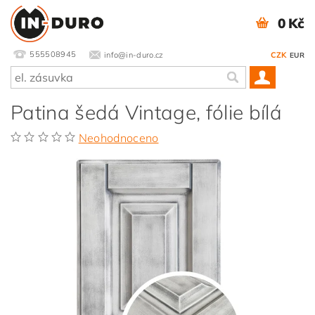
0 Kč
555508945
info@in-duro.cz
CZK
EUR
Patina šedá Vintage, fólie bílá
Neohodnoceno