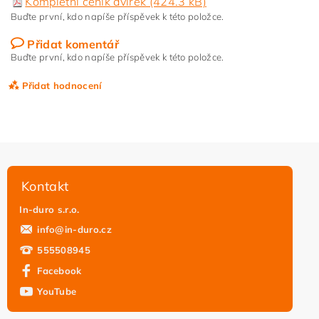
Kompletní ceník dvířek (424.3 kB)
Buďte první, kdo napíše příspěvek k této položce.
Přidat komentář
Buďte první, kdo napíše příspěvek k této položce.
Přidat hodnocení
Kontakt
In-duro s.r.o.
info
@
in-duro.cz
555508945
Facebook
YouTube
Vložením hodnocení souhlasíte s
podmínkami ochrany
osobních údajů