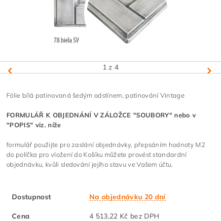
1
z 4
Fólie bílá patinovaná šedým odstínem, patinování Vintage
FORMULÁŘ K OBJEDNÁNÍ V ZÁLOŽCE "SOUBORY" nebo v
"POPIS" viz. níže
formulář použijte pro zaslání objednávky, přepsáním hodnoty M2
do políčka pro vložení do Košíku můžete provést standardní
objednávku, kvůli sledování jejího stavu ve Vašem účtu.
Dostupnost
Na objednávku 20 dní
Cena
4 513,22 Kč bez DPH