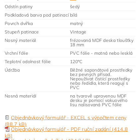
Odstín patiny
šedý
Podkladová barva pod patinací
bílá
Povrch dvířka
matný
Stupeň patinace
Vintage
Nosný materiál
frézovaná MDF deska tloušťky
18 mm
Vrchní fólie
PVC fólie - matná nebo lesklá
Teplotní odolnost fólie
120°C
Údržba
Běžné saponátové prostředky
bez pevných přísad.
Nepoužívat čistící prostředky
nebo ředidla, která reagují s
PVC
Nosná materiál
na tvarově upravenou MDF
desku je pomocí vakuového
lisu nalisovaná PVC fólie
Objednávkový formulář - EXCEL s výpočtem ceny
(88.7 kB)
Objednávkový formulář - PDF ruční zadání (414.8
kB)