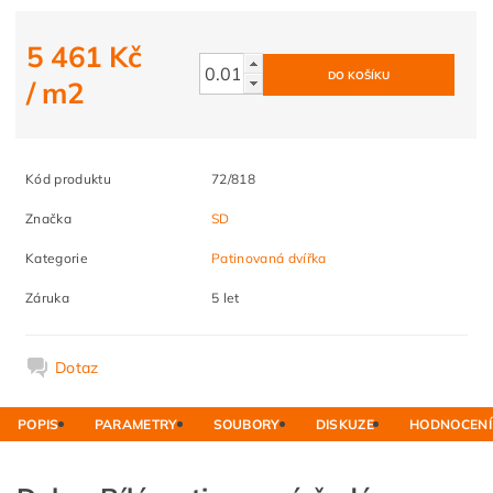
5 461 Kč
/ m2
Kód produktu
72/818
Značka
SD
Kategorie
Patinovaná dvířka
Záruka
5 let
Dotaz
POPIS
PARAMETRY
SOUBORY
DISKUZE
HODNOCENÍ