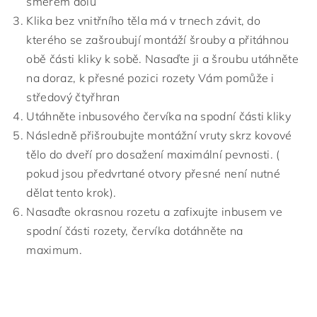
směrem dolů
Klika bez vnitřního těla má v trnech závit, do
kterého se zašroubují montáží šrouby a přitáhnou
obě části kliky k sobě. Nasaďte ji a šroubu utáhněte
na doraz, k přesné pozici rozety Vám pomůže i
středový čtyřhran
Utáhněte inbusového červíka na spodní části kliky
Následně přišroubujte montážní vruty skrz kovové
tělo do dveří pro dosažení maximální pevnosti. (
pokud jsou předvrtané otvory přesné není nutné
dělat tento krok).
Nasaďte okrasnou rozetu a zafixujte inbusem ve
spodní části rozety, červíka dotáhněte na
maximum.