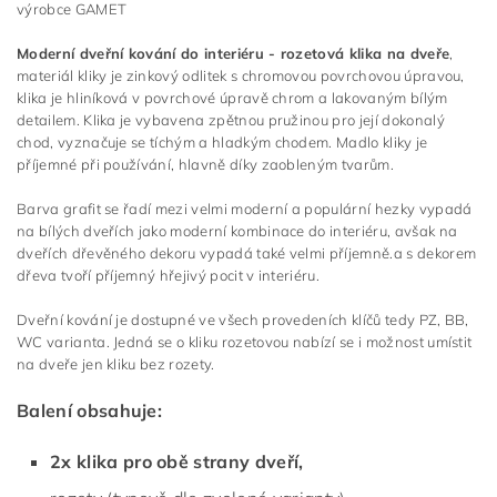
výrobce GAMET
Moderní dveřní kování do interiéru - rozetová klika na dveře
,
materiál kliky je zinkový odlitek s chromovou povrchovou úpravou,
klika je hliníková v povrchové úpravě chrom a lakovaným bílým
detailem. Klika je vybavena zpětnou pružinou pro její dokonalý
chod, vyznačuje se tíchým a hladkým chodem. Madlo kliky je
příjemné při používání, hlavně díky zaobleným tvarům.
Barva grafit se řadí mezi velmi moderní a populární hezky vypadá
na bílých dveřích jako moderní kombinace do interiéru, avšak na
dveřích dřevěného dekoru vypadá také velmi příjemně.a s dekorem
dřeva tvoří příjemný hřejivý pocit v interiéru.
Dveřní kování je dostupné ve všech provedeních klíčů tedy PZ, BB,
WC varianta. Jedná se o kliku rozetovou nabízí se i možnost umístit
na dveře jen kliku bez rozety.
Balení obsahuje:
2x klika pro obě strany dveří,