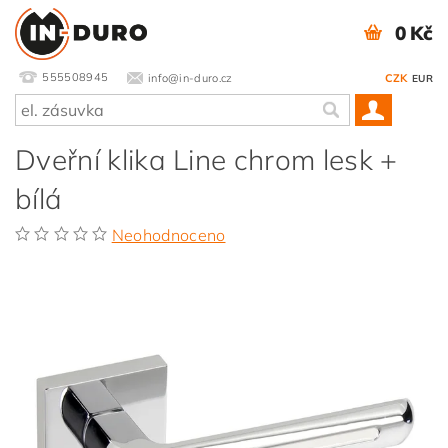
0 Kč
555508945
info@in-duro.cz
CZK
EUR
Dveřní klika Line chrom lesk +
bílá
Neohodnoceno