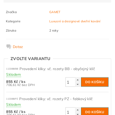
Značka
GAMET
Kategorie
Luxusní a designové dveřní kování
Záruka
2 roky
Dotaz
ZVOLTE VARIANTU
Provedení kliky: vč. rozety BB - obyčejný klíč
113388/BB
Skladem
855 Kč
/ ks
706,61 Kč bez DPH
Provedení kliky: vč. rozety PZ - fabkový klíč
113388/PZ
Skladem
855 Kč
/ ks
706,61 Kč bez DPH