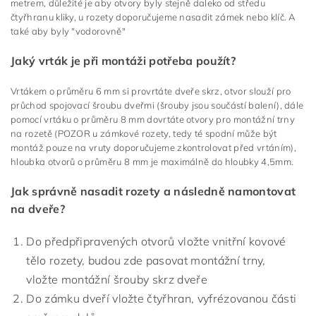
metrem, důležité je aby otvory byly stejně daleko od středu
čtyřhranu kliky, u rozety doporučujeme nasadit zámek nebo klíč. A
také aby byly "vodorovně"
Jaký vrták je při montáži potřeba použít?
Vrtákem o průměru 6 mm si provrtáte dveře skrz, otvor slouží pro
průchod spojovací šroubu dveřmi (šrouby jsou součástí balení), dále
pomocí vrtáku o průměru 8 mm dovrtáte otvory pro montážní trny
na rozetě (POZOR u zámkové rozety, tedy té spodní může být
montáž pouze na vruty doporučujeme zkontrolovat před vrtáním),
hloubka otvorů o průměru 8 mm je maximálně do hloubky 4,5mm.
Jak správně nasadit rozety a následně namontovat
na dveře?
Do předpřipravených otvorů vložte vnitřní kovové
tělo rozety, budou zde pasovat montážní trny,
vložte montážní šrouby skrz dveře
Do zámku dveří vložte čtyřhran, vyfrézovanou části