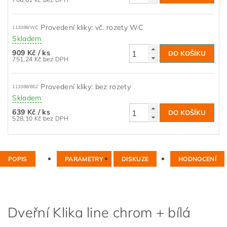
Provedení kliky: vč. rozety WC
113388/WC
Skladem
909 Kč
/ ks
751,24 Kč bez DPH
Provedení kliky: bez rozety
113388/BEZ
Skladem
639 Kč
/ ks
528,10 Kč bez DPH
POPIS
PARAMETRY
DISKUZE
HODNOCENÍ
Dveřní Klika line chrom + bílá