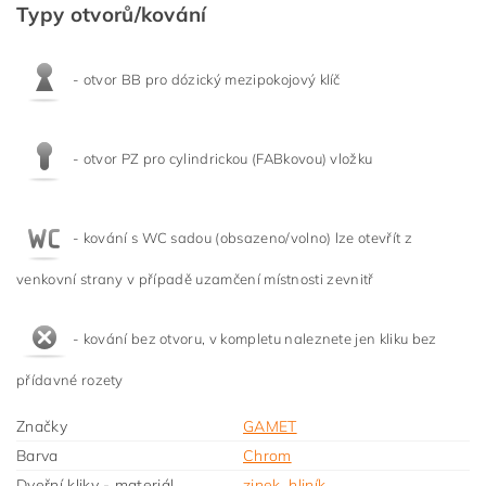
Typy otvorů/kování
- otvor BB pro dózický mezipokojový klíč
- otvor PZ pro cylindrickou (FABkovou) vložku
- kování s WC sadou (obsazeno/volno) lze otevřít z
venkovní strany v případě uzamčení místnosti zevnitř
- kování bez otvoru, v kompletu naleznete jen kliku bez
přídavné rozety
Značky
GAMET
Barva
Chrom
Dveřní kliky - materiál
zinek
,
hliník