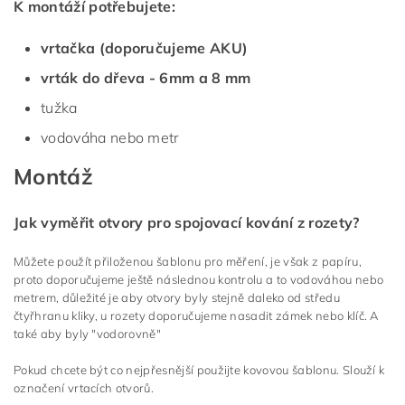
K montáží potřebujete:
vrtačka (doporučujeme AKU)
vrták do dřeva - 6mm a 8 mm
tužka
vodováha nebo metr
Montáž
Jak vyměřit otvory pro spojovací kování z rozety?
Můžete použít přiloženou šablonu pro měření, je však z papíru,
proto doporučujeme ještě následnou kontrolu a to vodováhou nebo
metrem, důležité je aby otvory byly stejně daleko od středu
čtyřhranu kliky, u rozety doporučujeme nasadit zámek nebo klíč. A
také aby byly "vodorovně"
Pokud chcete být co nejpřesnější použijte kovovou šablonu. Slouží k
označení vrtacích otvorů.