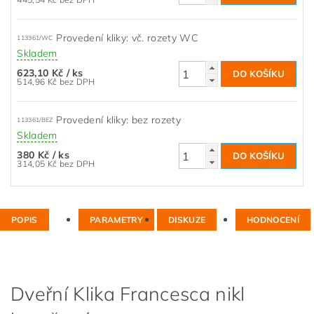
Provedení kliky: vč. rozety WC
113361/WC
Skladem
623,10 Kč
/ ks
514,96 Kč bez DPH
Provedení kliky: bez rozety
113361/BEZ
Skladem
380 Kč
/ ks
314,05 Kč bez DPH
POPIS
PARAMETRY
DISKUZE
HODNOCENÍ
Dveřní Klika Francesca nikl