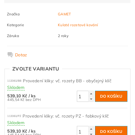
Značka
GAMET
Kategorie
Kulaté rozetové kování
Záruka
2 roky
Dotaz
ZVOLTE VARIANTU
Provedení kliky: vč. rozety BB - obyčejný klíč
113361/BB
Skladem
539,10 Kč
/ ks
445,54 Kč bez DPH
Provedení kliky: vč. rozety PZ - fabkový klíč
113361/PZ
Skladem
539,10 Kč
/ ks
445,54 Kč bez DPH