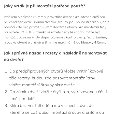
Jaký vrták je při montáži potřeba použít?
Vrtákem o průměru 6 mm si provrtáte dveře skrz, otvor slouží pro
průchod spojovací šroubu dveřmi (šrouby jsou součástí balení), dále
pomocí vrtáku o průměru 8 mm dovrtáte otvory pro montážní trny
na rozetě (POZOR u zámkové rozety, tedy té spodní může být
montáž pouze na vruty doporučujeme zkontrolovat před vrtáním),
hloubka otvorů o průměru 8 mm je maximálně do hloubky 4,5mm.
Jak správně nasadit rozety a následně namontovat
na dveře?
Do předpřipravených otvorů vložte vnitřní kovové
tělo rozety, budou zde pasovat montážní trny,
vložte montážní šrouby skrz dveře
Do zámku dveří vložte čtyřhran, vyfrézovanou části
směrem dolů
Klika bez vnitřního těla má v trnech závit, do
kterého se zašroubují montáží šrouby a přitáhnou