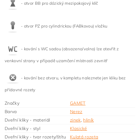
- otvor BB pro dózický mezipokojový klíč
- otvor PZ pro cylindrickou (FABkovou) vložku
- kování s WC sadou (obsazeno/volno) lze otevřít z
venkovní strany v případě uzamčení místnosti zevnitř
- kování bez otvoru, v kompletu naleznete jen kliku bez
přídavné rozety
Značky
GAMET
Barva
Nerez
Dveřní kliky - materiál
zinek
,
hliník
Dveřní kliky - styl
Klasické
Dveřní kliky - tvar rozety/štítu
Kulatá rozeta