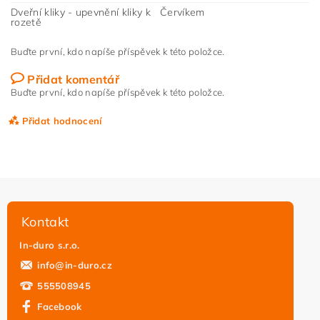
Dveřní kliky - upevnění kliky k
Červíkem
rozetě
Buďte první, kdo napíše příspěvek k této položce.
Přidat komentář
Buďte první, kdo napíše příspěvek k této položce.
Přidat hodnocení
Kontakt
In-duro s.r.o.
info
@
in-duro.cz
555508945
Facebook