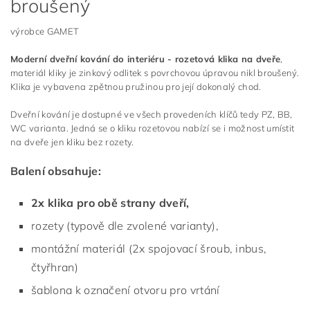
broušený
výrobce GAMET
Moderní dveřní kování do interiéru - rozetová klika na dveře
,
materiál kliky je zinkový odlitek s povrchovou úpravou nikl broušený.
Klika je vybavena zpětnou pružinou pro její dokonalý chod.
Dveřní kování je dostupné ve všech provedeních klíčů tedy PZ, BB,
WC varianta. Jedná se o kliku rozetovou nabízí se i možnost umístit
na dveře jen kliku bez rozety.
Balení obsahuje:
2x klika pro obě strany dveří,
rozety (typově dle zvolené varianty),
montážní materiál (2x spojovací šroub, inbus,
čtyřhran)
šablona k označení otvoru pro vrtání