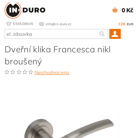
0 Kč
555508945
info@in-duro.cz
CZK
EUR
Dveřní klika Francesca nikl
broušený
Neohodnoceno