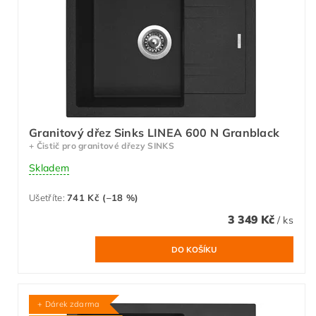
Granitový dřez Sinks LINEA 600 N Granblack
+ Čistič pro granitové dřezy SINKS
Skladem
Ušetříte
:
741 Kč (–18 %)
3 349 Kč
/ ks
+ Dárek zdarma