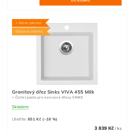
+ Dárek zdarma
Doprava zdarma
Granitový dřez Sinks VIVA 455 Milk
+ Čistící pasta pro nerezové dřezy SINKS
Skladem
Ušetříte
:
851 Kč (–18 %)
3 839 Kč
/ ks