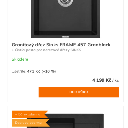
Granitový dřez Sinks FRAME 457 Granblack
+ Čistící pasta pro nerezové dřezy SINKS
Skladem
Ušetříte
:
471 Kč (–10 %)
4 199 Kč
/ ks
+ Dárek zdarma
Doprava zdarma