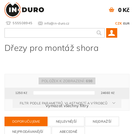
0 Kč
555508945
info@in-duro.cz
CZK
EUR
Dřezy pro montáž shora
POLOŽEK K ZOBRAZENÍ:
698
1250
Kč
24660
Kč
FILTR PODLE PARAMETRŮ, VLASTNOSTÍ A VÝROBCŮ
Vymazat všechny filtry
DOPORUČUJEME
NEJLEVNĚJŠÍ
NEJDRAŽŠÍ
NEJPRODÁVANĚJŠÍ
ABECEDNĚ