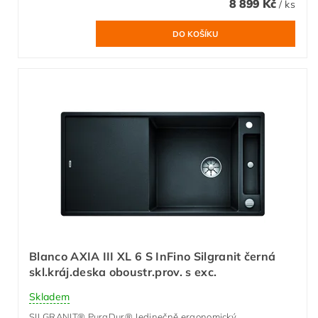
8 899 Kč
/ ks
Blanco AXIA III XL 6 S InFino Silgranit černá
skl.kráj.deska oboustr.prov. s exc.
Skladem
SILGRANIT® PuraDur® Jedinečně ergonomický