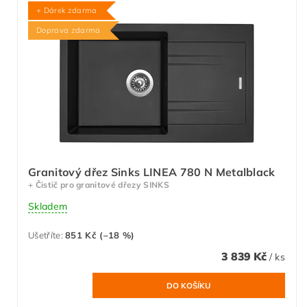
+ Dárek zdarma
Doprava zdarma
Granitový dřez Sinks LINEA 780 N Metalblack
+ Čistič pro granitové dřezy SINKS
Skladem
Ušetříte
:
851 Kč (–18 %)
3 839 Kč
/ ks