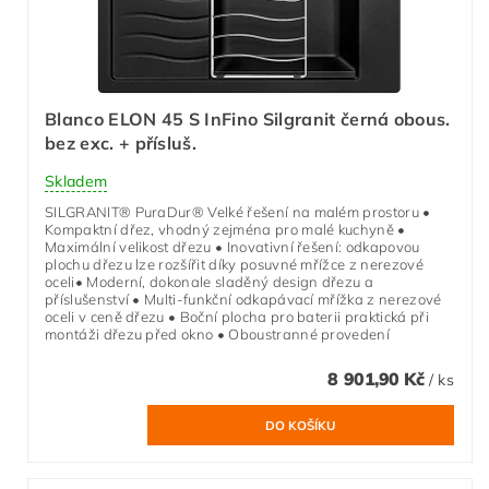
Blanco ELON 45 S InFino Silgranit černá obous.
bez exc. + přísluš.
Skladem
SILGRANIT® PuraDur® Velké řešení na malém prostoru •
Kompaktní dřez, vhodný zejména pro malé kuchyně •
Maximální velikost dřezu • Inovativní řešení: odkapovou
plochu dřezu lze rozšířit díky posuvné mřížce z nerezové
oceli• Moderní, dokonale sladěný design dřezu a
příslušenství • Multi-funkční odkapávací mřížka z nerezové
oceli v ceně dřezu • Boční plocha pro baterii praktická při
montáži dřezu před okno • Oboustranné provedení
8 901,90 Kč
/ ks