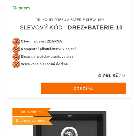
Skladem
PŘI KOUPI DŘEZU A BATERIE SLEVA 10%
SLEVOVÝ KÓD -
DREZ+BATERIE-10
Otvor
na baterii
ZDARMA
Kompletní příslušenství v balení
Elegantní a odolný granitový dřez
Velká vana a snadná údržba
4 761 Kč
/ ks
+ Dárek zdarma
Doprava zdarma