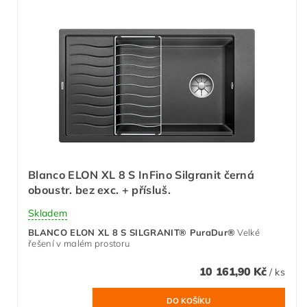
Blanco ELON XL 8 S InFino Silgranit černá
oboustr. bez exc. + přísluš.
Skladem
BLANCO ELON XL 8 S SILGRANIT® PuraDur®
Velké
řešení v malém prostoru
10 161,90 Kč
/ ks