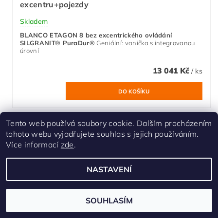
excentru+pojezdy
Skladem
BLANCO ETAGON 8 bez excentrického ovládání
SILGRANIT® PuraDur®
Geniální: vanička s integrovanou
úrovní
13 041 Kč
/ ks
Tento web používá soubory cookie. Dalším procházením
tohoto webu vyjadřujete souhlas s jejich používáním.
Více informací
zde
.
NASTAVENÍ
SOUHLASÍM