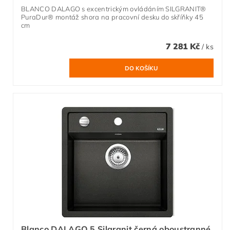
BLANCO DALAGO s excentrickým ovládáním SILGRANIT®
PuraDur® montáž shora na pracovní desku do skříňky 45
cm
7 281 Kč
/ ks
Blanco DALAGO 5 Silgranit černá oboustranné