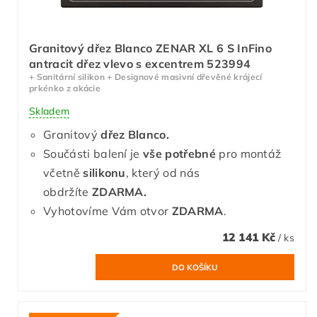
Granitový dřez Blanco ZENAR XL 6 S InFino
antracit dřez vlevo s excentrem 523994
+ Sanitární silikon + Designové masivní dřevěné krájecí
prkénko z akácie
Skladem
Granitový
dřez Blanco.
Součásti balení je
vše potřebné
pro montáž
včetně
silikonu
, který od nás
obdržíte
ZDARMA.
Vyhotovíme Vám otvor
ZDARMA
.
12 141 Kč
/ ks