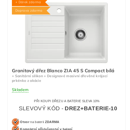
+ Dárek zdarma
Doprava zdarma
Granitový dřez Blanco ZIA 45 S Compact bílá
+ Sanitární silikon + Designové masivní dřevěné krájecí
prkénko z akácie
Skladem
PŘI KOUPI DŘEZU A BATERIE SLEVA 10%
SLEVOVÝ KÓD -
DREZ+BATERIE-10
Otvor
na baterii
ZDARMA
Kompletní příslušenství v balení