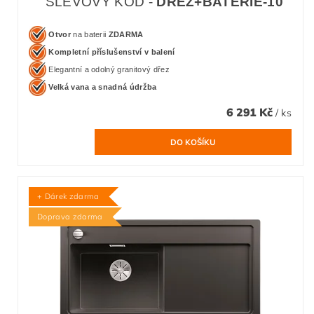
SLEVOVÝ KÓD -
DREZ+BATERIE-10
Otvor
na baterii
ZDARMA
Kompletní příslušenství v balení
Elegantní a odolný granitový dřez
Velká vana a snadná údržba
6 291 Kč
/ ks
+ Dárek zdarma
Doprava zdarma