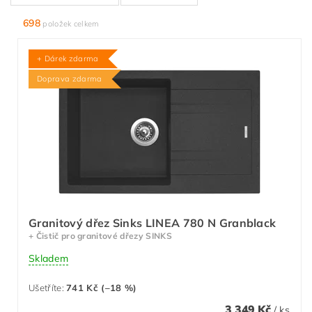
698
položek celkem
+ Dárek zdarma
Doprava zdarma
Granitový dřez Sinks LINEA 780 N Granblack
+ Čistič pro granitové dřezy SINKS
Skladem
Ušetříte
:
741 Kč (–18 %)
3 349 Kč
/ ks