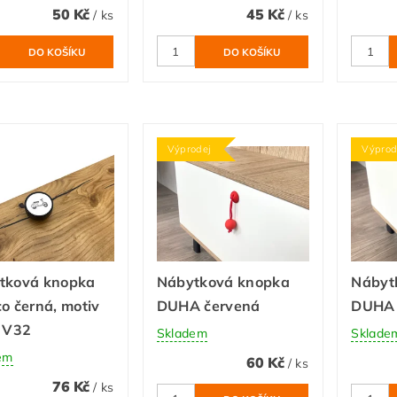
50 Kč
45 Kč
/ ks
/ ks
Výprodej
Výprod
tková knopka
Nábytková knopka
Nábyt
o černá, motiv
DUHA červená
DUHA
r V32
Skladem
Sklade
em
60 Kč
/ ks
76 Kč
/ ks