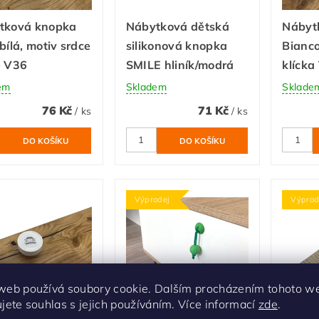
tková knopka
Nábytková dětská
Nábyt
bílá, motiv srdce
silikonová knopka
Bianco
é V36
SMILE hliník/modrá
klícka
em
Skladem
Sklade
76 Kč
71 Kč
/ ks
/ ks
Výprodej
Výprod
web používá soubory cookie. Dalším procházením tohoto w
ujete souhlas s jejich používáním. Více informací
zde
.
tková knopka
Nábytková knopka
Nábyt