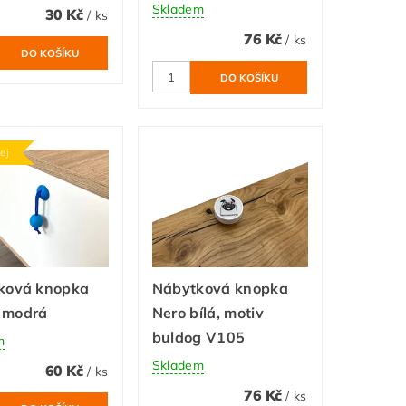
Skladem
30 Kč
/ ks
76 Kč
/ ks
ej
ková knopka
Nábytková knopka
 modrá
Nero bílá, motiv
buldog V105
m
Skladem
60 Kč
/ ks
76 Kč
/ ks