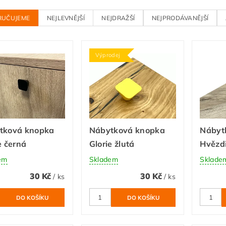
RUČUJEME
NEJLEVNĚJŠÍ
NEJDRAŽŠÍ
NEJPRODÁVANĚJŠÍ
Výprodej
tková knopka
Nábytková knopka
Nábyt
e černá
Glorie žlutá
Hvězd
em
Skladem
Sklade
30 Kč
30 Kč
/ ks
/ ks