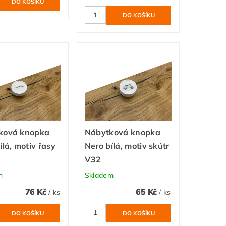
ková knopka
Nábytková knopka
ílá, motiv řasy
Nero bílá, motiv skútr
V32
m
Skladem
76 Kč
65 Kč
/ ks
/ ks