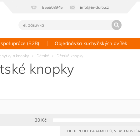
555508945
info@in-duro.cz
 spolupráce (B2B)
Objednávka kuchyňských dvířek
Kontakt
chytky a knopky
Dětské
Dětské knopky
tské knopky
30
Kč
FILTR PODLE PARAMETRŮ, VLASTNOSTÍ