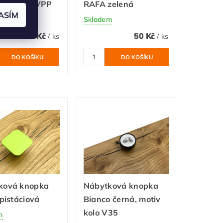
ek modrý VPP
RAFA zelená
ASÍM
m
Skladem
57 Kč
50 Kč
/ ks
/ ks
ková knopka
Nábytková knopka
 pistáciová
Bianco černá, motiv
kolo V35
m