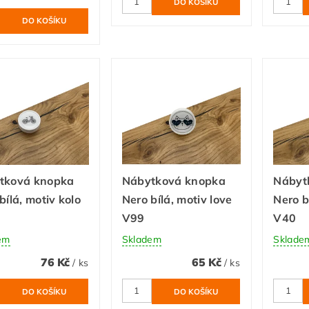
tková knopka
Nábytková knopka
Nábyt
bílá, motiv kolo
Nero bílá, motiv love
Nero b
V99
V40
em
Skladem
Sklade
76 Kč
65 Kč
/ ks
/ ks