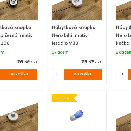
tková knopka
Nábytková knopka
Nábyt
o černá, motiv
Nero bílá, motiv
Nero b
V106
letadlo V33
kočka
em
Skladem
Sklade
76 Kč
76 Kč
/ ks
/ ks
Výprodej