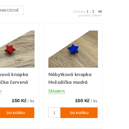
ABECEDNĚ
1
2
46
Stránka
z
-
položek celkem
ková knopka
Nábytková knopka
ička červená
Hvězdička modrá
m
Skladem
150 Kč
150 Kč
/ ks
/ ks