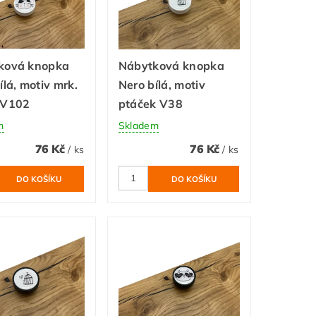
ková knopka
Nábytková knopka
ílá, motiv mrk.
Nero bílá, motiv
 V102
ptáček V38
m
Skladem
76 Kč
76 Kč
/ ks
/ ks