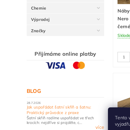
Chemie
Náby
Nero 
Výprodej
čern
Značky
Sklad
Přijímáme online platby
BLOG
28.7.2026
Jak uspořádat šatní skříň a šatnu:
Praktický průvodce z praxe
Tento 
Šatní skříň radíme uspořádat ve třech
krocích: nejdříve si projděte, c...
vyjadř
Náby
více