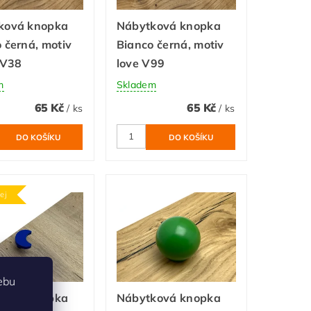
ková knopka
Nábytková knopka
 černá, motiv
Bianco černá, motiv
 V38
love V99
m
Skladem
65 Kč
65 Kč
/ ks
/ ks
ej
ebu
ková knopka
Nábytková knopka