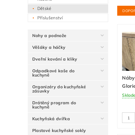
Dětské
DOPO
Příslušenství
Nohy a podnože
Věšáky a háčky
Dveřní kování a kliky
Odpadkové koše do
kuchyně
Náby
Glori
Organizéry do kuchyňské
zásuvky
Sklad
Drátěný program do
kuchyně
Kuchyňská dvířka
Plastové kuchyňské sokly