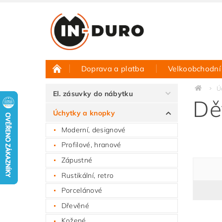
Doprava a platba
Velkoobchodní
Půjčovna vzorků
Hodnocení obchodu
Ú
El. zásuvky do nábytku
Dě
Úchytky a knopky
Moderní, designové
Profilové, hranové
Zápustné
Rustikální, retro
Porcelánové
Dřevěné
Kožené