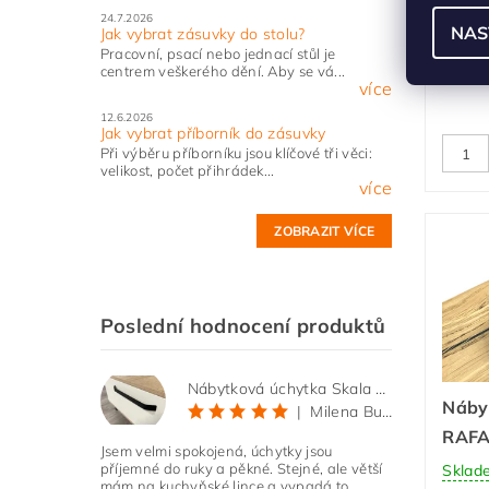
Nero 
24.7.2026
NAS
Jak vybrat zásuvky do stolu?
V34
Pracovní, psací nebo jednací stůl je
Sklad
centrem veškerého dění. Aby se vá...
více
12.6.2026
Jak vybrat příborník do zásuvky
Při výběru příborníku jsou klíčové tři věci:
velikost, počet přihrádek...
více
ZOBRAZIT VÍCE
Poslední hodnocení produktů
Nábytková úchytka Skala černá matná
Náby
|
Milena Bučková
RAFA
Jsem velmi spokojená, úchytky jsou
příjemné do ruky a pěkné. Stejné, ale větší
Sklad
mám na kuchyňské lince a vypadá to