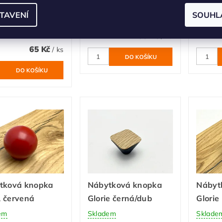
bílá, motiv auto
DUHA zelená
měsíč
TAVENÍ
SOUHL
Skladem
Sklade
em
60 Kč
/ ks
65 Kč
/ ks
tková knopka
Nábytková knopka
Nábyt
 červená
Glorie černá/dub
Glorie
em
Skladem
Sklade