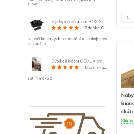
super.
Výklopná zásuvka BOX 3x 230V s 3m kabelem - černá
|
Zdeňka Gold
Neuvěřitelná rychlost dodání a spokojenost
se zbožím
Dvojkoš boční CEMUX plné dno 3D, s tlumením antracit 200 mm
|
Martin Faltus
zatím maká :)
Náby
Bianc
skút
Sklad