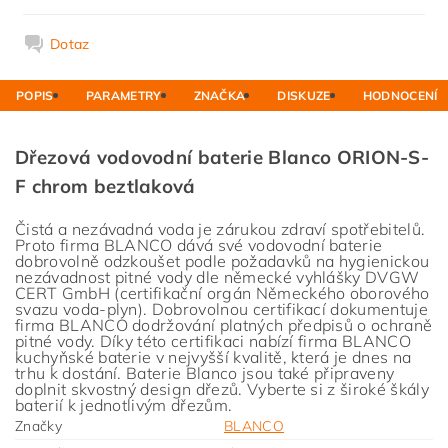
Dotaz
POPIS
PARAMETRY
ZNAČKA
DISKUZE
HODNOCENÍ
Dřezová vodovodní baterie Blanco ORION-S-
F chrom beztlaková
Čistá a nezávadná voda je zárukou zdraví spotřebitelů.
Proto firma BLANCO dává své vodovodní baterie
dobrovolně odzkoušet podle požadavků na hygienickou
nezávadnost pitné vody dle německé vyhlášky DVGW
CERT GmbH (certifikační orgán Německého oborového
svazu voda-plyn). Dobrovolnou certifikací dokumentuje
firma BLANCO dodržování platných předpisů o ochraně
pitné vody. Díky této certifikaci nabízí firma BLANCO
kuchyňské baterie v nejvyšší kvalitě, která je dnes na
trhu k dostání. Baterie Blanco jsou také připraveny
doplnit skvostný design dřezů. Vyberte si z široké škály
baterií k jednotlivým dřezům.
Značky
BLANCO