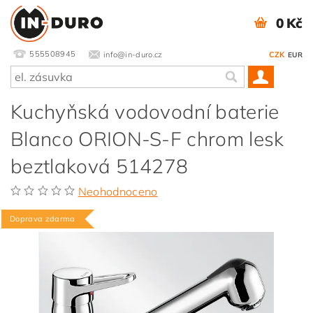
0 Kč
555508945
info@in-duro.cz
CZK
EUR
Kuchyňská vodovodní baterie
Blanco ORION-S-F chrom lesk
beztlaková 514278
Neohodnoceno
Doprava zdarma