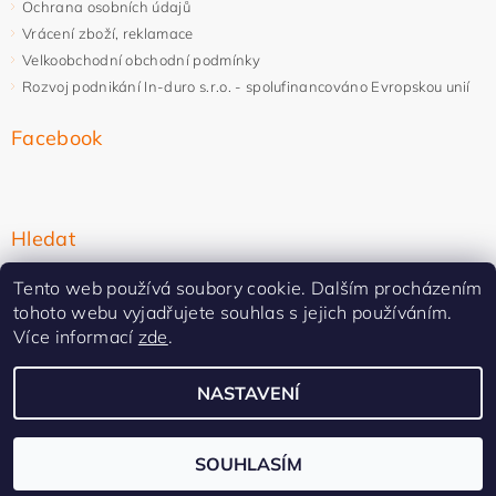
Ochrana osobních údajů
Vrácení zboží, reklamace
Velkoobchodní obchodní podmínky
Rozvoj podnikání In-duro s.r.o. - spolufinancováno Evropskou unií
Facebook
Hledat
Tento web používá soubory cookie. Dalším procházením
tohoto webu vyjadřujete souhlas s jejich používáním.
Více informací
zde
.
NASTAVENÍ
Upravit nastavení cookies
2026 ©
In-duro
, všechna práva vyhrazena
Vytvořil Shoptet Premium
SOUHLASÍM