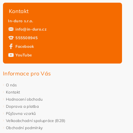
Kontakt
In-duro s.r.o.
info
@
in-duro.cz
555508945
Facebook
YouTube
Informace pro Vás
O nás
Kontakt
Hodnocení obchodu
Doprava a platba
Půjčovna vzorků
Velkoobchodní spolupráce (B2B)
Obchodní podmínky