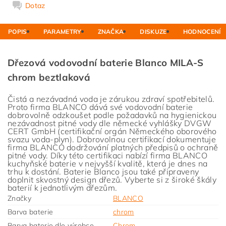
Dotaz
POPIS
PARAMETRY
ZNAČKA
DISKUZE
HODNOCENÍ
Dřezová vodovodní baterie Blanco MILA-S
chrom beztlaková
Čistá a nezávadná voda je zárukou zdraví spotřebitelů.
Proto firma BLANCO dává své vodovodní baterie
dobrovolně odzkoušet podle požadavků na hygienickou
nezávadnost pitné vody dle německé vyhlášky DVGW
CERT GmbH (certifikační orgán Německého oborového
svazu voda-plyn). Dobrovolnou certifikací dokumentuje
firma BLANCO dodržování platných předpisů o ochraně
pitné vody. Díky této certifikaci nabízí firma BLANCO
kuchyňské baterie v nejvyšší kvalitě, která je dnes na
trhu k dostání. Baterie Blanco jsou také připraveny
doplnit skvostný design dřezů. Vyberte si z široké škály
baterií k jednotlivým dřezům.
Značky
BLANCO
Barva baterie
chrom
Barva baterie dle výrobce
Chrom