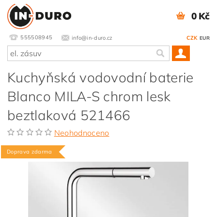
0 Kč
555508945
info@in-duro.cz
CZK
EUR
Kuchyňská vodovodní baterie
Blanco MILA-S chrom lesk
beztlaková 521466
Neohodnoceno
Doprava zdarma