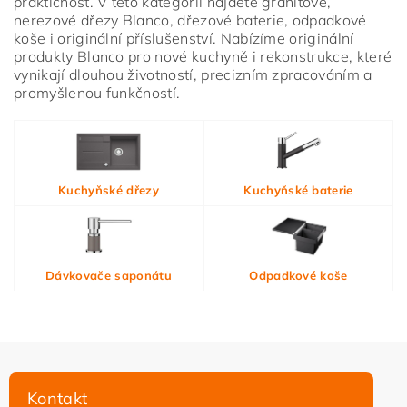
praktičnost. V této kategorii najdete granitové,
nerezové dřezy Blanco, dřezové baterie, odpadkové
koše i originální příslušenství. Nabízíme originální
produkty Blanco pro nové kuchyně i rekonstrukce, které
vynikají dlouhou životností, precizním zpracováním a
promyšlenou funkčností.
Vložením hodnocení souhlasíte s
podmínkami ochrany
Kuchyňské dřezy
Kuchyňské baterie
osobních údajů
Dávkovače saponátu
Odpadkové koše
Kontakt