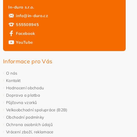
In-duro s.r.o.
info
@
in-duro.cz
555508945
Facebook
YouTube
Informace pro Vás
O nás
Kontakt
Hodnocení obchodu
Doprava a platba
Půjčovna vzorků
Velkoobchodní spolupráce (B2B)
Obchodní podmínky
Ochrana osobních údajů
Vrácení zboží, reklamace