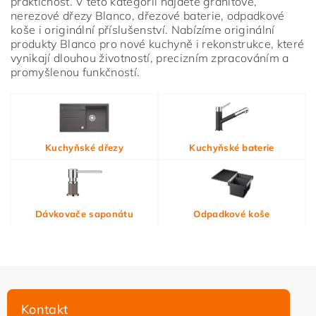
praktičnost. V této kategorii najdete granitové,
nerezové dřezy Blanco, dřezové baterie, odpadkové
koše i originální příslušenství. Nabízíme originální
produkty Blanco pro nové kuchyně i rekonstrukce, které
vynikají dlouhou životností, precizním zpracováním a
promyšlenou funkčností.
Vložením hodnocení souhlasíte s
podmínkami ochrany
Kuchyňské dřezy
Kuchyňské baterie
osobních údajů
Dávkovače saponátu
Odpadkové koše
Kontakt