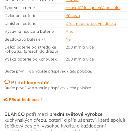
Typ/tvar baterie
Hranatá/designové/speciální
Ovládání baterie
Páková
Umístění baterie
Dřez nebo pracovní deska
Výsuvná hadice u baterie
Ano
Beztlaková baterie (?)
Ne
Délka baterie od středu ke
200 mm a více
kohoutku (přesah do dřezu)
Výška baterie po kohoutek
200 mm a více
Buďte první, kdo napíše příspěvek k této položce.
Přidat komentář
Buďte první, kdo napíše příspěvek k této položce.
Přidat hodnocení
BLANCO
patří mezi
přední světové výrobce
kuchyňských dřezů, baterií a příslušenství, které spojují
špičkový design, vysokou kvalitu a každodenní