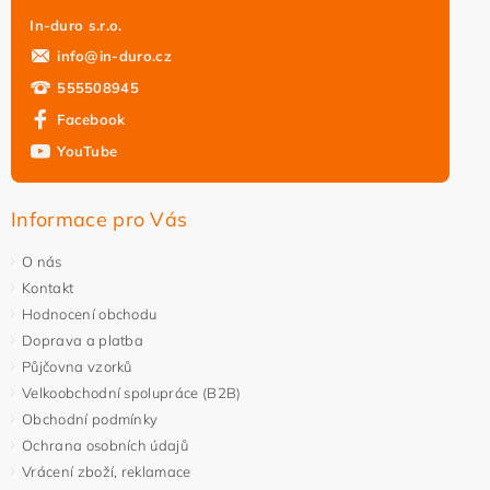
In-duro s.r.o.
info
@
in-duro.cz
555508945
Facebook
YouTube
Informace pro Vás
O nás
Kontakt
Hodnocení obchodu
Doprava a platba
Půjčovna vzorků
Velkoobchodní spolupráce (B2B)
Obchodní podmínky
Ochrana osobních údajů
Vrácení zboží, reklamace