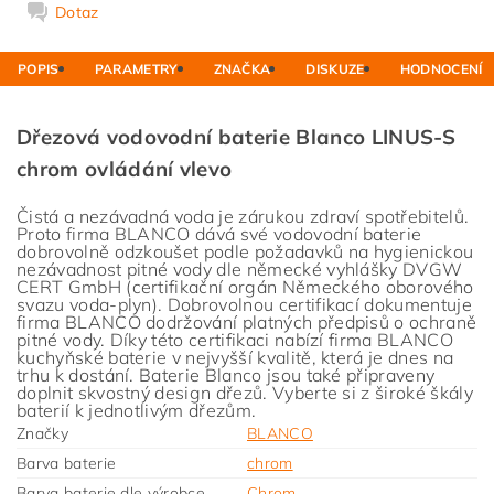
Dotaz
POPIS
PARAMETRY
ZNAČKA
DISKUZE
HODNOCENÍ
Dřezová vodovodní baterie Blanco LINUS-S
chrom ovládání vlevo
Čistá a nezávadná voda je zárukou zdraví spotřebitelů.
Proto firma BLANCO dává své vodovodní baterie
dobrovolně odzkoušet podle požadavků na hygienickou
nezávadnost pitné vody dle německé vyhlášky DVGW
CERT GmbH (certifikační orgán Německého oborového
svazu voda-plyn). Dobrovolnou certifikací dokumentuje
firma BLANCO dodržování platných předpisů o ochraně
pitné vody. Díky této certifikaci nabízí firma BLANCO
kuchyňské baterie v nejvyšší kvalitě, která je dnes na
trhu k dostání. Baterie Blanco jsou také připraveny
doplnit skvostný design dřezů. Vyberte si z široké škály
baterií k jednotlivým dřezům.
Značky
BLANCO
Barva baterie
chrom
Barva baterie dle výrobce
Chrom