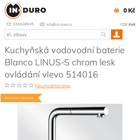
0 Kč
555508945
info@in-duro.cz
CZK
EUR
Kuchyňská vodovodní baterie
Blanco LINUS-S chrom lesk
ovládání vlevo 514016
Neohodnoceno
Doprava zdarma