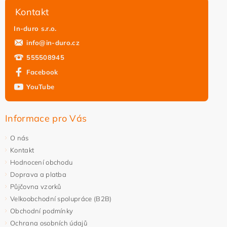
Kontakt
In-duro s.r.o.
info
@
in-duro.cz
555508945
Facebook
YouTube
Informace pro Vás
O nás
Kontakt
Hodnocení obchodu
Doprava a platba
Půjčovna vzorků
Velkoobchodní spolupráce (B2B)
Obchodní podmínky
Ochrana osobních údajů