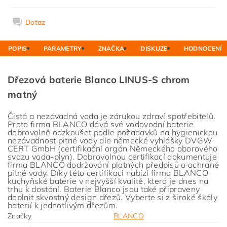
Dotaz
POPIS
PARAMETRY
ZNAČKA
DISKUZE
HODNOCENÍ
Dřezová baterie Blanco LINUS-S chrom
matný
Čistá a nezávadná voda je zárukou zdraví spotřebitelů.
Proto firma BLANCO dává své vodovodní baterie
dobrovolně odzkoušet podle požadavků na hygienickou
nezávadnost pitné vody dle německé vyhlášky DVGW
CERT GmbH (certifikační orgán Německého oborového
svazu voda-plyn). Dobrovolnou certifikací dokumentuje
firma BLANCO dodržování platných předpisů o ochraně
pitné vody. Díky této certifikaci nabízí firma BLANCO
kuchyňské baterie v nejvyšší kvalitě, která je dnes na
trhu k dostání. Baterie Blanco jsou také připraveny
doplnit skvostný design dřezů. Vyberte si z široké škály
baterií k jednotlivým dřezům.
Značky
BLANCO