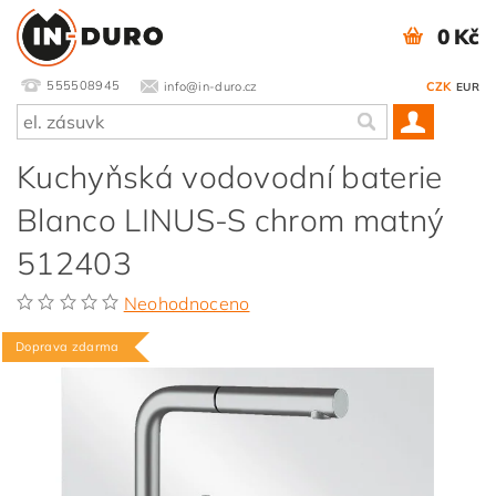
0 Kč
555508945
info@in-duro.cz
CZK
EUR
Kuchyňská vodovodní baterie
Blanco LINUS-S chrom matný
512403
Neohodnoceno
Doprava zdarma