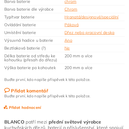
Barva baterie
chrom
Barva baterie dle výrobce
Chrom
Typ/tvar baterie
Hranatá/designové/speciální
Ovládání baterie
Páková
Umístění baterie
Dřez nebo pracovní deska
Výsuvná hadice u baterie
Ano
Beztlaková baterie (?)
Ne
Délka baterie od středu ke
200 mm a více
kohoutku (přesah do dřezu)
Výška baterie po kohoutek
200 mm a více
Buďte první, kdo napíše příspěvek k této položce.
Přidat komentář
Buďte první, kdo napíše příspěvek k této položce.
Přidat hodnocení
BLANCO
patří mezi
přední světové výrobce
kuchyňských dřezů, baterií a příslušenství, které spojují