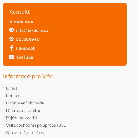
Kontakt
In-duro s.r.o.
info
@
in-duro.cz
555508945
Facebook
YouTube
Informace pro Vás
O nás
Kontakt
Hodnocení obchodu
Doprava a platba
Půjčovna vzorků
Velkoobchodní spolupráce (B2B)
Obchodní podmínky