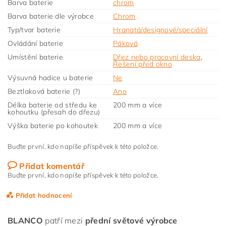
Barva baterie
chrom
Barva baterie dle výrobce
Chrom
Typ/tvar baterie
Hranatá/designové/speciální
Ovládání baterie
Páková
Umístění baterie
Dřez nebo pracovní deska
,
Řešení před okno
Výsuvná hadice u baterie
Ne
Beztlaková baterie (?)
Ano
Délka baterie od středu ke
200 mm a více
kohoutku (přesah do dřezu)
Výška baterie po kohoutek
200 mm a více
Buďte první, kdo napíše příspěvek k této položce.
Přidat komentář
Buďte první, kdo napíše příspěvek k této položce.
Přidat hodnocení
BLANCO
patří mezi
přední světové výrobce