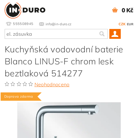
0 Kč
555508945
info@in-duro.cz
CZK
EUR
Kuchyňská vodovodní baterie
Blanco LINUS-F chrom lesk
beztlaková 514277
Neohodnoceno
Doprava zdarma