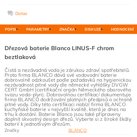
Dotaz
POPIS
PARAMETRY
ZNAČKA
DISKUZE
HODNOCENÍ
Dřezová baterie Blanco LINUS-F chrom
beztlaková
Čistá a nezávadná voda je zárukou zdraví spotřebitelů.
Proto firma BLANCO dává své vodovodní baterie
dobrovolně odzkoušet podle požadavků na hygienickou
nezávadnost pitné vody dle německé vyhlášky DVGW
CERT GmbH (certifikační orgán Německého oborového
svazu voda-plyn). Dobrovolnou certifikací dokumentuje
firma BLANCO dodržování platných předpisů o ochraně
pitné vody. Díky této certifikaci nabízí firma BLANCO
kuchyňské baterie v nejvyšší kvalitě, která je dnes na
trhu k dostání. Baterie Blanco jsou také připraveny
doplnit skvostný design dřezů. Vyberte si z široké škály
baterií k jednotlivým dřezům.
Značky
BLANCO