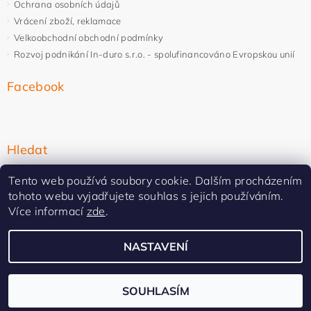
Ochrana osobních údajů
Vrácení zboží, reklamace
Velkoobchodní obchodní podmínky
Rozvoj podnikání In-duro s.r.o. - spolufinancováno Evropskou unií
Facebook
Hledat
Tento web používá soubory cookie. Dalším procházením
tohoto webu vyjadřujete souhlas s jejich používáním.
Více informací
zde
.
NASTAVENÍ
Upravit nastavení cookies
2026 ©
In-duro
, všechna práva vyhrazena
Vytvořil Shoptet Premium
SOUHLASÍM