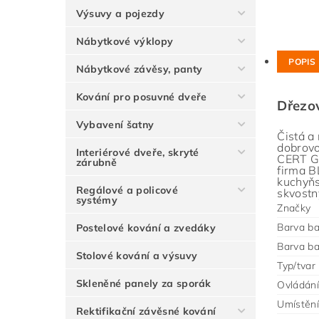
Výsuvy a pojezdy
Nábytkové výklopy
POPIS
Nábytkové závěsy, panty
Kování pro posuvné dveře
Dřezo
Vybavení šatny
Čistá a
dobrovo
Interiérové dveře, skryté
CERT Gm
zárubně
firma B
kuchyňs
Regálové a policové
skvostn
systémy
Značky
Barva ba
Postelové kování a zvedáky
Barva ba
Stolové kování a výsuvy
Typ/tvar
Skleněné panely za sporák
Ovládání
Umístění
Rektifikační závěsné kování