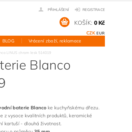
PŘIHLÁŠENÍ
REGISTRACE
KOŠÍK:
0 Kč
CZK
EUR
BLOG
Vrácení zboží, reklamace
anco LINUS chrom lesk 514019
erie Blanco
9
odní baterie Blanco
ke kuchyňskému dřezu.
ie z vysoce kvalitních produktů, keramické
í kartuší - dlouhá životnost.
voru o průměru
35 mm
.