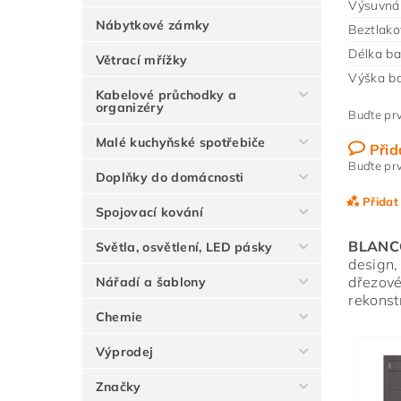
Výsuvná 
Nábytkové zámky
Beztlako
Délka ba
Větrací mřížky
Výška ba
Kabelové průchodky a
organizéry
Buďte prv
Malé kuchyňské spotřebiče
Přid
Buďte prv
Doplňky do domácnosti
Přidat
Spojovací kování
BLANC
Světla, osvětlení, LED pásky
design,
dřezové
Nářadí a šablony
rekonst
Chemie
Výprodej
Značky