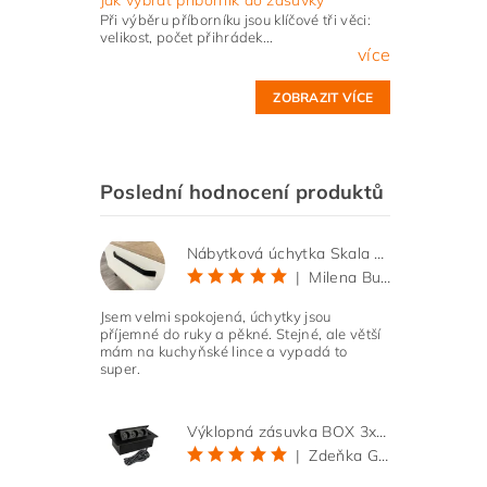
Při výběru příborníku jsou klíčové tři věci:
velikost, počet přihrádek...
více
ZOBRAZIT VÍCE
Poslední hodnocení produktů
Nábytková úchytka Skala černá matná
|
Milena Bučková
Jsem velmi spokojená, úchytky jsou
příjemné do ruky a pěkné. Stejné, ale větší
mám na kuchyňské lince a vypadá to
super.
Výklopná zásuvka BOX 3x 230V s 3m kabelem - černá
|
Zdeňka Gold