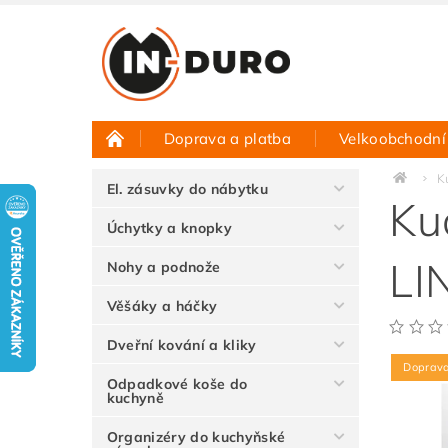
Doprava a platba
Velkoobchodní
Půjčovna vzorků
Hodnocení obchodu
K
El. zásuvky do nábytku
Ku
Úchytky a knopky
LI
Nohy a podnože
Věšáky a háčky
Dveřní kování a kliky
Doprav
Odpadkové koše do
kuchyně
Organizéry do kuchyňské