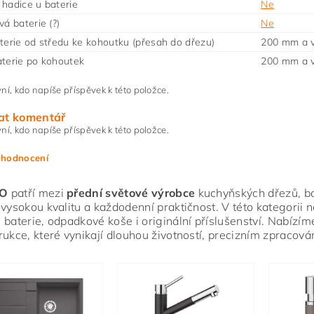
hadice u baterie
Ne
vá baterie (?)
Ne
terie od středu ke kohoutku (přesah do dřezu)
200 mm a v
terie po kohoutek
200 mm a v
ní, kdo napíše příspěvek k této položce.
at komentář
ní, kdo napíše příspěvek k této položce.
 hodnocení
O
patří mezi
přední světové výrobce
kuchyňských dřezů, bate
 vysokou kvalitu a každodenní praktičnost. V této kategorii 
 baterie, odpadkové koše i originální příslušenství. Nabízím
rukce, které vynikají dlouhou životností, precizním zpracov