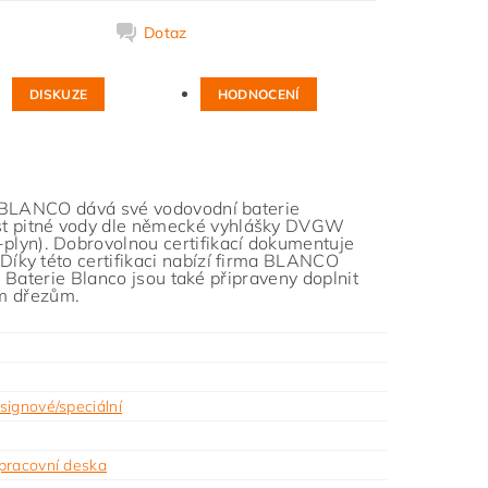
k
Dotaz
DISKUZE
HODNOCENÍ
ma BLANCO dává své vodovodní baterie
st pitné vody dle německé vyhlášky DVGW
lyn). Dobrovolnou certifikací dokumentuje
íky této certifikaci nabízí firma BLANCO
. Baterie Blanco jsou také připraveny doplnit
ým dřezům.
signové/speciální
pracovní deska