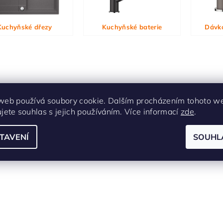
ním hodnocení souhlasíte s
podmínkami ochrany osobních údajů
Kuchyňské dřezy
Kuchyňské baterie
Dávk
web používá soubory cookie. Dalším procházením tohoto w
ujete souhlas s jejich používáním. Více informací
zde
.
TAVENÍ
SOUHL