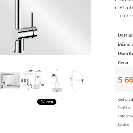
Při o
potře
Dostup
Běžná 
Ušetřít
Cena
5 6
Kód prod
Značka
Kategori
Záruka