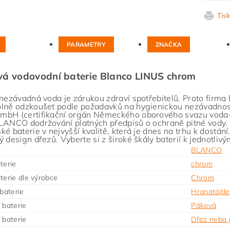
Tis
PARAMETRY
ZNAČKA
vá vodovodní baterie Blanco LINUS chrom
 nezávadná voda je zárukou zdraví spotřebitelů. Proto fir
lně odzkoušet podle požadavků na hygienickou nezávadno
bH (certifikační orgán Německého oborového svazu voda-p
LANCO dodržování platných předpisů o ochraně pitné vody. D
ké baterie v nejvyšší kvalitě, která je dnes na trhu k dostání
ý design dřezů. Vyberte si z široké škály baterií k jednotliv
BLANCO
terie
chrom
terie dle výrobce
Chrom
 baterie
Hranatá/de
 baterie
Páková
 baterie
Dřez nebo 