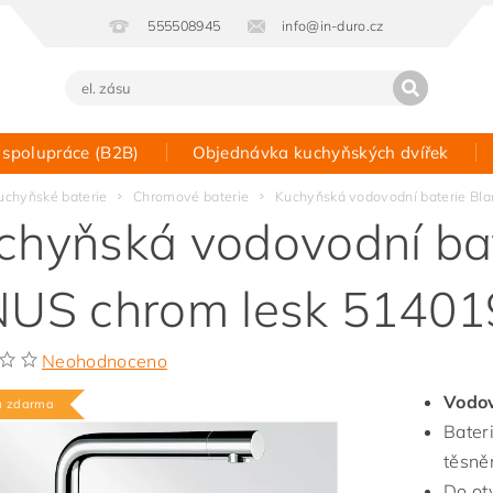
555508945
info@in-duro.cz
 spolupráce (B2B)
Objednávka kuchyňských dvířek
Kontakt
uchyňské baterie
Chromové baterie
Kuchyňská vodovodní baterie Bl
chyňská vodovodní bat
NUS chrom lesk 51401
Neohodnoceno
Vodov
a zdarma
Bater
těsněn
Do ot