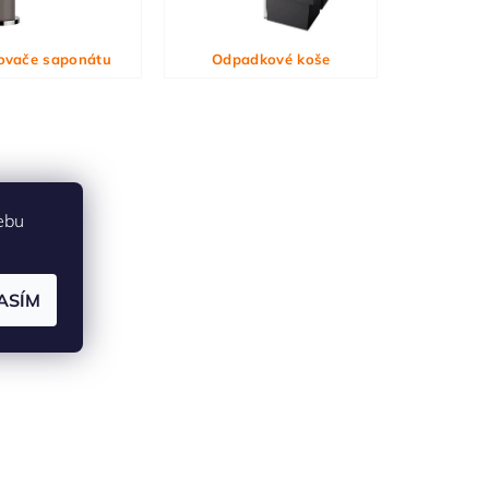
ovače saponátu
Odpadkové koše
ebu
ASÍM