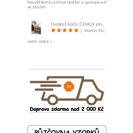
Neuvěřitelná rychlost dodání a spokojenost
se zbožím
Dvojkoš boční CEMUX plné dno 3D, s tlumením antracit 200 mm
|
Martin Faltus
zatím maká :)