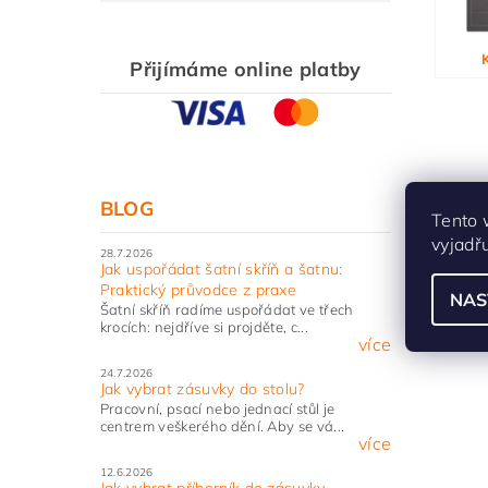
Vlože
Přijímáme online platby
BLOG
Tento 
vyjadř
28.7.2026
Jak uspořádat šatní skříň a šatnu:
Praktický průvodce z praxe
NAS
Šatní skříň radíme uspořádat ve třech
krocích: nejdříve si projděte, c...
více
24.7.2026
Jak vybrat zásuvky do stolu?
Pracovní, psací nebo jednací stůl je
centrem veškerého dění. Aby se vá...
více
12.6.2026
Jak vybrat příborník do zásuvky