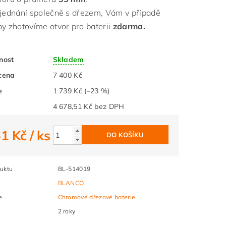
bjednání společně s dřezem, Vám v případě
by zhotovíme otvor pro baterii
zdarma.
nost
Skladem
cena
7 400 Kč
e
1 739 Kč
(–23 %)
4 678,51 Kč bez DPH
61 Kč
/ ks
uktu
BL-514019
BLANCO
e
Chromové dřezové baterie
2 roky