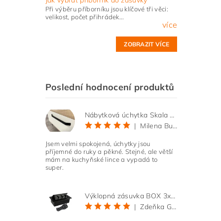
Při výběru příborníku jsou klíčové tři věci:
velikost, počet přihrádek...
více
ZOBRAZIT VÍCE
Poslední hodnocení produktů
Nábytková úchytka Skala černá matná
|
Milena Bučková
Jsem velmi spokojená, úchytky jsou
příjemné do ruky a pěkné. Stejné, ale větší
mám na kuchyňské lince a vypadá to
super.
Výklopná zásuvka BOX 3x 230V s 3m kabelem - černá
|
Zdeňka Gold