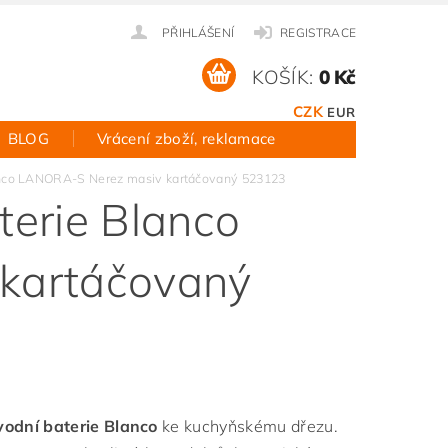
PŘIHLÁŠENÍ
REGISTRACE
KOŠÍK:
0 Kč
CZK
EUR
BLOG
Vrácení zboží, reklamace
anco LANORA-S Nerez masiv kartáčovaný 523123
erie Blanco
kartáčovaný
odní baterie Blanco
ke kuchyňskému dřezu.