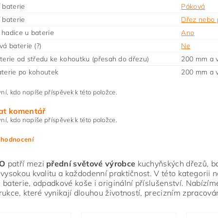
 baterie
Páková
 baterie
Dřez nebo 
hadice u baterie
Ano
vá baterie (?)
Ne
terie od středu ke kohoutku (přesah do dřezu)
200 mm a v
terie po kohoutek
200 mm a v
ní, kdo napíše příspěvek k této položce.
at komentář
ní, kdo napíše příspěvek k této položce.
 hodnocení
O
patří mezi
přední světové výrobce
kuchyňských dřezů, bate
 vysokou kvalitu a každodenní praktičnost. V této kategorii 
 baterie, odpadkové koše i originální příslušenství. Nabízím
rukce, které vynikají dlouhou životností, precizním zpracov