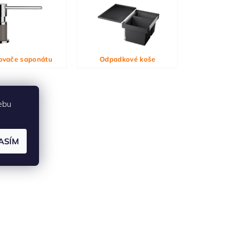
ovače saponátu
Odpadkové koše
ebu
ASÍM