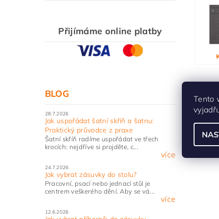
Přijímáme online platby
Vlože
BLOG
Tento 
vyjadř
28.7.2026
Jak uspořádat šatní skříň a šatnu:
Praktický průvodce z praxe
NAS
Šatní skříň radíme uspořádat ve třech
krocích: nejdříve si projděte, c...
více
24.7.2026
Jak vybrat zásuvky do stolu?
Pracovní, psací nebo jednací stůl je
centrem veškerého dění. Aby se vá...
více
12.6.2026
Jak vybrat příborník do zásuvky