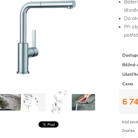
Bater
těsněn
Do ot
Při o
potře
Dostup
Běžná 
Ušetřít
Cena
6 7
Kód prod
Značka