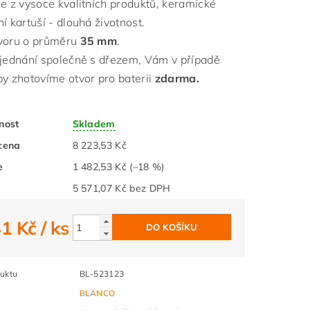
ie z vysoce kvalitních produktů, keramické
í kartuší - dlouhá životnost.
voru o průměru
35 mm
.
bjednání společně s dřezem, Vám v případě
by zhotovíme otvor pro baterii
zdarma.
nost
Skladem
cena
8 223,53 Kč
e
1 482,53 Kč
(–18 %)
5 571,07 Kč bez DPH
41 Kč
/ ks
uktu
BL-523123
BLANCO