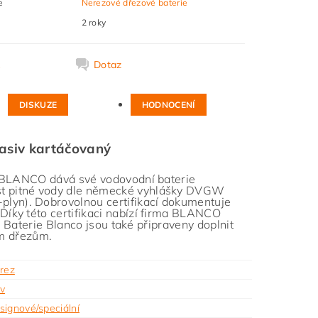
e
Nerezové dřezové baterie
2 roky
k
Dotaz
DISKUZE
HODNOCENÍ
asiv kartáčovaný
ma BLANCO dává své vodovodní baterie
st pitné vody dle německé vyhlášky DVGW
lyn). Dobrovolnou certifikací dokumentuje
íky této certifikaci nabízí firma BLANCO
. Baterie Blanco jsou také připraveny doplnit
ým dřezům.
erez
v
signové/speciální