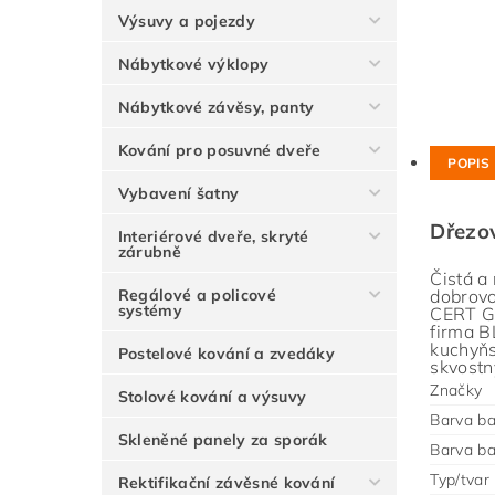
Výsuvy a pojezdy
Nábytkové výklopy
Nábytkové závěsy, panty
Kování pro posuvné dveře
POPIS
Vybavení šatny
Dřezo
Interiérové dveře, skryté
zárubně
Čistá a
Regálové a policové
dobrovo
systémy
CERT Gm
firma B
kuchyňs
Postelové kování a zvedáky
skvostn
Značky
Stolové kování a výsuvy
Barva ba
Skleněné panely za sporák
Barva ba
Typ/tvar
Rektifikační závěsné kování