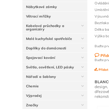
Ovládání
Nábytkové zámky
Umístění
Větrací mřížky
Výsuvná 
Beztlako
Kabelové průchodky a
organizéry
Délka ba
Výška ba
Malé kuchyňské spotřebiče
Buďte prv
Doplňky do domácnosti
Přid
Spojovací kování
Buďte prv
Světla, osvětlení, LED pásky
Přidat
Nářadí a šablony
BLANC
Chemie
design,
dřezové
Výprodej
rekonst
Značky