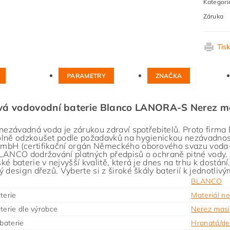
Kategori
Záruka
Tis
PARAMETRY
ZNAČKA
vá vodovodní baterie Blanco LANORA-S Nerez m
 nezávadná voda je zárukou zdraví spotřebitelů. Proto fir
lně odzkoušet podle požadavků na hygienickou nezávadno
bH (certifikační orgán Německého oborového svazu voda-p
LANCO dodržování platných předpisů o ochraně pitné vody. D
ké baterie v nejvyšší kvalitě, která je dnes na trhu k dostání
ý design dřezů. Vyberte si z široké škály baterií k jednotliv
BLANCO
terie
Materiál n
terie dle výrobce
Nerez masi
 baterie
Hranatá/de