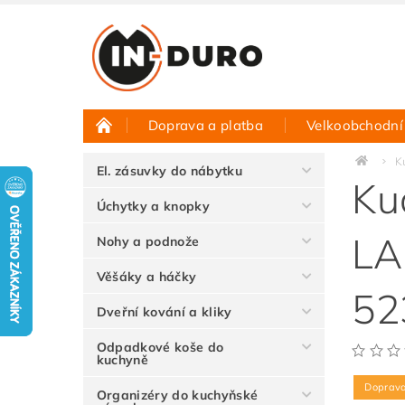
Doprava a platba
Velkoobchodní
Půjčovna vzorků
Hodnocení obchodu
K
El. zásuvky do nábytku
Ku
Úchytky a knopky
LA
Nohy a podnože
Věšáky a háčky
52
Dveřní kování a kliky
Odpadkové koše do
kuchyně
Doprav
Organizéry do kuchyňské