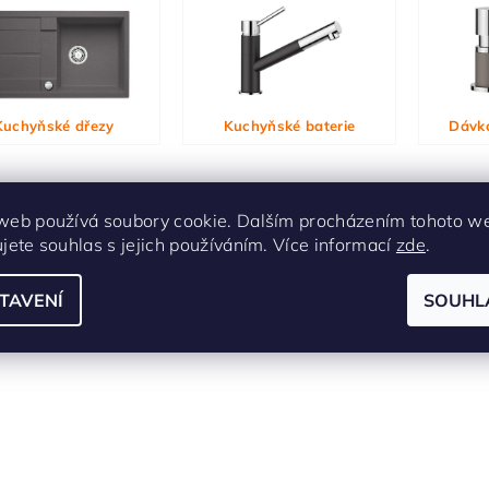
ním hodnocení souhlasíte s
podmínkami ochrany osobních údajů
Kuchyňské dřezy
Kuchyňské baterie
Dávk
web používá soubory cookie. Dalším procházením tohoto w
ujete souhlas s jejich používáním. Více informací
zde
.
TAVENÍ
SOUHL