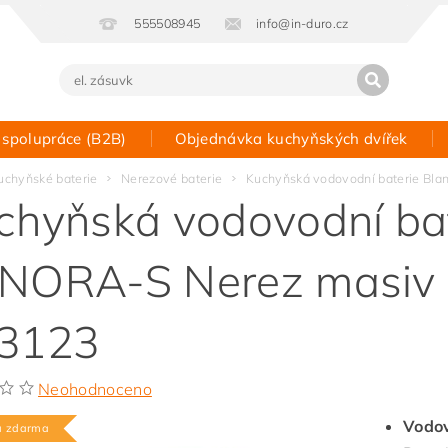
555508945
info@in-duro.cz
 spolupráce (B2B)
Objednávka kuchyňských dvířek
Kontakt
uchyňské baterie
Nerezové baterie
Kuchyňská vodovodní baterie Bl
chyňská vodovodní bat
NORA-S Nerez masiv 
3123
Neohodnoceno
Vodov
a zdarma