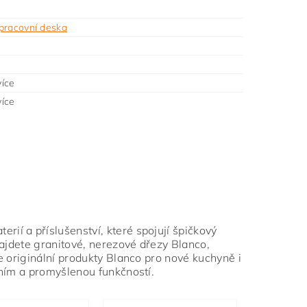
pracovní deska
íce
íce
rií a příslušenství, které spojují špičkový
najdete granitové, nerezové dřezy Blanco,
e originální produkty Blanco pro nové kuchyně i
áním a promyšlenou funkčností.