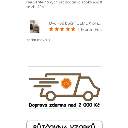
Neuvěřitelná rychlost dodání a spokojenost
se zbožím
Dvojkoš boční CEMUX plné dno 3D, s tlumením antracit 200 mm
|
Martin Faltus
zatím maká :)